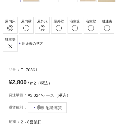
車
場
非
屋内床
屋内壁
屋外床
屋外壁
浴室床
浴室壁
耐凍害
常
に
駐車場
適
用途表の見方
し
て
い
る
TL70361
品番
適
¥2,800
し
/ m2（税込）
て
い
¥3,024/ケース（税込）
発注単価
る
配送運賃
が
運賃種別
注
意
2～8営業日
納期
が