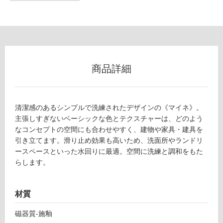
フ
ロ
ー
商品詳細
リ
清潔感のあるシンプルで洗練されたデザインの《マイネ》。
ン
主張しすぎないベーシックな色とテクスチャーは、どのよう
なコンセプトの空間にも合わせやすく、建物や家具・建具を
グ
引き立てます。滑り止め効果も高いため、洗面所やランドリ
ースペースといった水回りに最適。空間に洗練と調和をもた
らします。
土足・遮
T
音・床暖
L
材質
対
7
応
0
磁器質-施釉
し
3