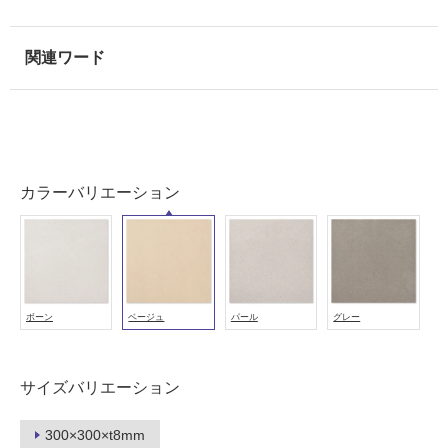
使
用
可
能
使
用
可
能
カラーバリエーション
(寒
冷
地
以
外)
ボーン
ベージュ
パール
グレー
使
用
不
サイズバリエーション
可
300×300×t8mm