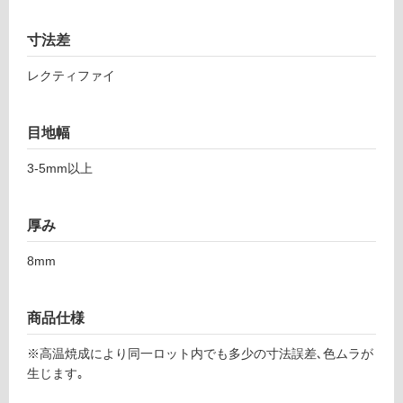
て
6
い
1
寸法差
る
マ
イ
レクティファイ
対
ネ
応
ベ
し
目地幅
ー
て
ジ
い
3-5mm以上
ュ
る
3
が
0
制
厚み
0
限
あ
8mm
運賃表
り
F
の
為
商品仕様
注
運
※高温焼成により同一ロット内でも多少の寸法誤差､色ムラが
意
賃
生じます｡
が
合
必
計