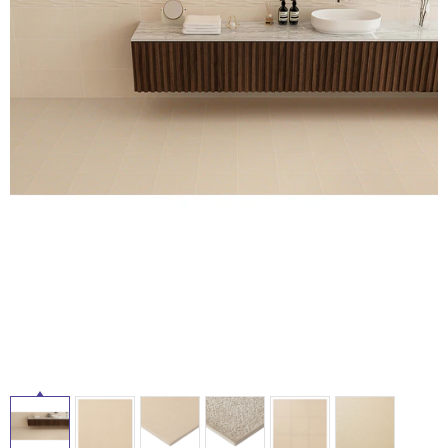
ム
修理お問い合わせ
クレーム公開
自分らしい家づくり
最高のリノベ会社が
みつ
照明
ペット用品
横浜スマート
ショールー
タ
SUVACO
かる
リノベりす
ム
ウェルビーみのお
HDC
説明書・図面検索
水まわり
3年保証
BOX
内装用建材
パネル・壁材
イ
お役立ち情報
住まいの
スタイリング
ロートアイアン
天然石・石材
アイデア
ル
ミラタップ
チャンネル
メンテナンス・
施工材
新商品
オンライン相談
屋
内
床・
屋
外
床・
浴
室
床・
駐