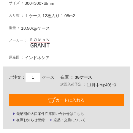
必
300×300×t8mm
サイズ
要
１ケース 12枚入り 1.08m2
入り数
適
し
18.50kg/ケース
重量
て
い
メーカー
な
い
インドネシア
原産国
屋
内
ご注文：
ケース
在庫
38ケース
壁・
次回入荷予定
11月中旬:40ｹｰｽ
屋
外
カートに入れる
壁・
浴
先納期の大口案件在庫問い合わせはこちら
在庫お知らせ登録
返品・交換について
室
壁