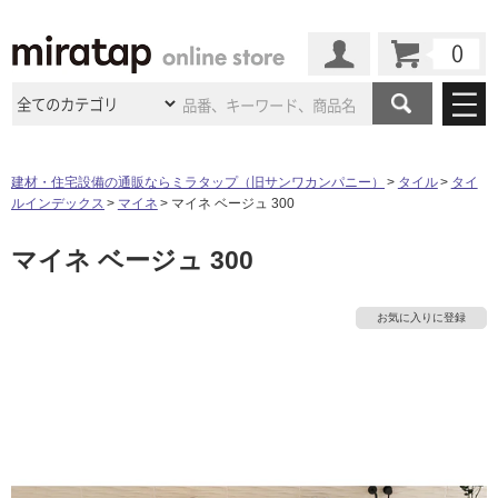
カート
マイページ
商品カテゴリ
建材・住宅設備の通販ならミラタップ（旧サンワカンパニー）
タイル
タイ
ルインデックス
マイネ
マイネ ベージュ 300
施工事例
洗面所・水回り
タイル
マイネ ベージュ 300
ショールーム
施工事例
法人案件納入事例
キッチン
浴室（風呂・
バスルー
ム）・
トイレ
ショールームの
ご案内
東京
ショールーム
お気に入りに登録
ミラタップ
のあるくらし
お客様訪問
インタビュー
ドア（扉）・
建具・玄関
サポート
扉
エクステリア
（外構）
大阪
ショールーム
仙台
ショールーム
店舗・施設事例
その他サービス
ご利用ガイド
初めての方へ
ウッドデッキ
フローリング・
床材
名古屋
ショールーム
京都
ショールーム
ミラタップと
創る家
工事会社紹介
Coziコンシ
よくある質問
お問い合わせ
ASOLIE
ェルジュ
収納
インテリア・
家具
福岡
ショールーム
札幌スマート
ショールー