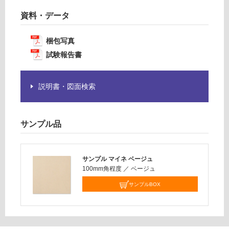
要
:
資料・データ
※
¥1,
商
14
品
梱包写真
0/
仕
ケ
試験報告書
様
ー
欄
ス
を
説明書・図面検索
ご
確
認
サンプル品
く
だ
さ
サンプル マイネ ベージュ
い
100mm角程度
／
ベージュ
対
サンプルBOX
応
し
て
い