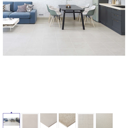
ム
修理お問い合わせ
クレーム公開
自分らしい家づくり
最高のリノベ会社が
みつ
照明
ペット用品
横浜スマート
ショールー
SUVACO
かる
リノベりす
タ
ム
ウェルビーみのお
HDC
説明書・図面検索
水まわり
3年保証
BOX
内装用建材
パネル・壁材
イ
お役立ち情報
住まいの
スタイリング
ロートアイアン
天然石・石材
アイデア
ル
ミラタップ
チャンネル
メンテナンス・
施工材
新商品
オンライン相談
屋
内
床・
屋
外
床・
浴
室
床・
駐