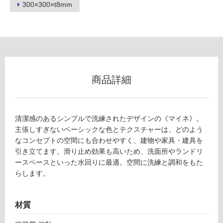
300×300×t8mm
フ
ロ
ー
商品詳細
リ
ン
清潔感のあるシンプルで洗練されたデザインの《マイネ》。
主張しすぎないベーシックな色とテクスチャーは、どのよう
なコンセプトの空間にも合わせやすく、建物や家具・建具を
グ
引き立てます。滑り止め効果も高いため、洗面所やランドリ
ースペースといった水回りに最適。空間に洗練と調和をもた
土足・遮
らします。
音・床暖
T
L
対
材質
7
応
0