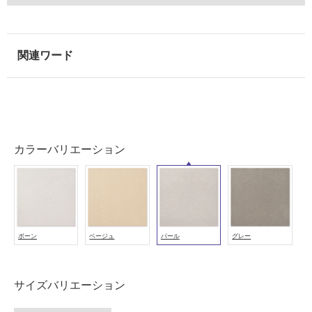
使
用
可
能
使
用
可
能
カラーバリエーション
(寒
冷
地
以
外)
使
ボーン
ベージュ
パール
グレー
用
不
可
サイズバリエーション