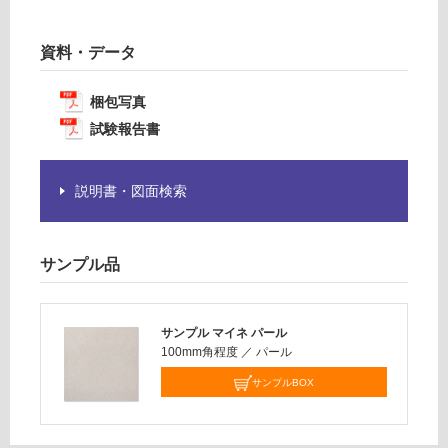
必
:
要
¥1,
※
資料・データ
14
商
0/
品
梱包写真
ケ
仕
ー
試験報告書
様
ス
欄
を
説明書・図面検索
ご
確
認
サンプル品
く
だ
さ
い
サンプル マイネ パール
100mm角程度
／
パール
対
サンプルBOX
応
し
て