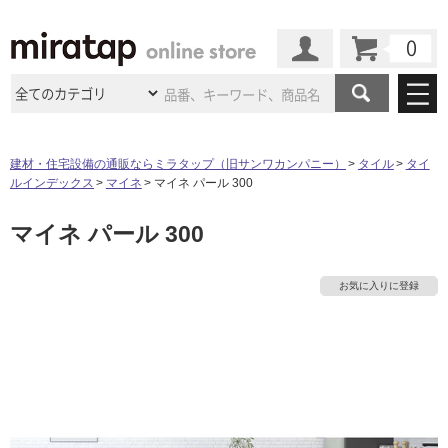
カート
マイページ
商品カテゴリ
建材・住宅設備の通販ならミラタップ（旧サンワカンパニー）
タイル
タイ
ルインデックス
マイネ
マイネ パール 300
施工事例
洗面所・水回り
タイル
マイネ パール 300
ショールーム
施工事例
法人案件納入事例
キッチン
浴室（風呂・
バスルー
ム）・
トイレ
ショールームの
ご案内
東京
ショールーム
お気に入りに登録
ミラタップ
のあるくらし
お客様訪問
インタビュー
ドア（扉）・
建具・玄関
サポート
扉
エクステリア
（外構）
大阪
ショールーム
仙台
ショールーム
店舗・施設事例
その他サービス
ご利用ガイド
初めての方へ
ウッドデッキ
フローリング・
床材
名古屋
ショールーム
京都
ショールーム
ミラタップと
創る家
工事会社紹介
Coziコンシ
よくある質問
お問い合わせ
ASOLIE
ェルジュ
収納
インテリア・
家具
福岡
ショールーム
札幌スマート
ショールー