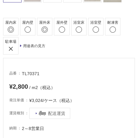
車
場
屋内床
屋内壁
屋外床
屋外壁
浴室床
浴室壁
耐凍害
非
常
に
駐車場
適
用途表の見方
し
て
い
る
TL70371
品番
適
¥2,800
/ m2（税込）
し
て
¥3,024/ケース（税込）
発注単価
い
る
配送運賃
運賃種別
が
注
2～8営業日
納期
意
が