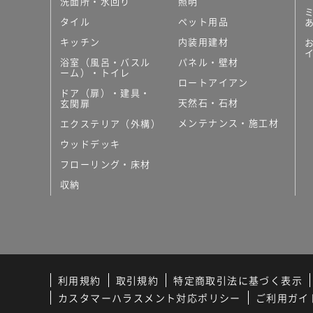
洗面所・水回り
照明
タイル
ペット用品
キッチン
内装用建材
浴室（風呂・バスル
パネル・壁材
ーム）・トイレ
ロートアイアン
ドア（扉）・建具・
天然石・石材
玄関扉
メンテナンス・施工材
エクステリア（外構）
ウッドデッキ
フローリング・床材
収納
利用規約
取引規約
特定商取引法に基づく表示
カスタマーハラスメント対応ポリシー
ご利用ガイ