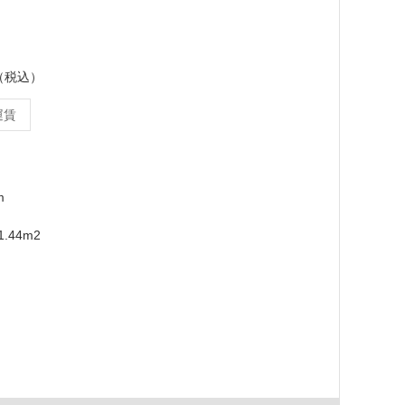
ス（税込）
運賃
m
.44m2