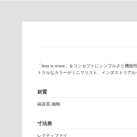
為
要
注
適
意
し
が
て
必
い
要
な
※
い
商
屋内壁・屋外
品
壁・浴室壁
仕
「less is more」をコンセプトにシンプルさ
様
使用可
トラルなカラーがミニマリスト、インダストリアル
欄
能
を
ご
材質
使用可
確
能
認
磁器質-施釉
(寒冷地
く
以外)
だ
寸法差
さ
使用不
い
可
レクティファイ