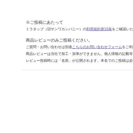
0-
1
2
※ご投稿にあたって
0
0
ミラタップ（旧サンワカンパニー）の
利用規約第10条
をご確認い
商品レビューのみご投稿ください。
運賃表
ご質問・お問い合わせは別途
こちらのお問い合わせフォーム
をご利
F
商品レビューは当社で加工・加筆ができません。個人情報の記載等
レビュー投稿時には「名前」が公開されます。本名でのご投稿は必
運
賃
合
計
:
¥1,
14
0/
ケ
ー
ス