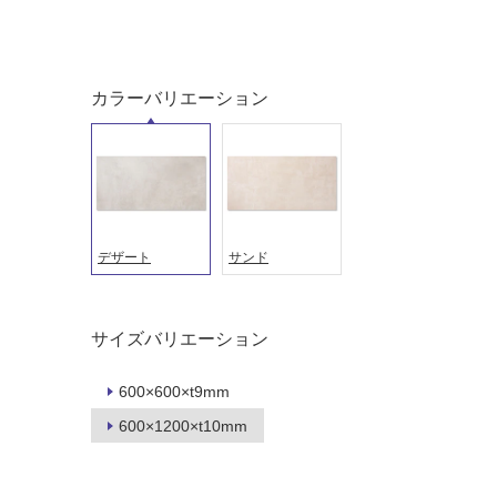
音・床暖
駐車場
対
非
応
常
カラーバリエーション
し
に
て
適
い
し
る
て
い
対
る
応
デザート
サンド
し
適
て
し
い
て
る
い
サイズバリエーション
が
る
制
が
600×600×t9mm
限
注
600×1200×t10mm
あ
意
り
が
の
必