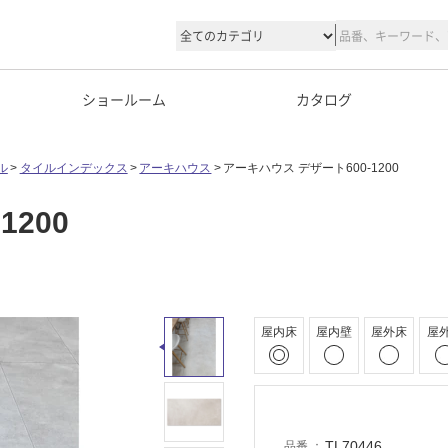
ショールーム
カタログ
ル
タイルインデックス
アーキハウス
アーキハウス デザート600-1200
200
屋内床
屋内壁
屋外床
屋
TL70446
品番