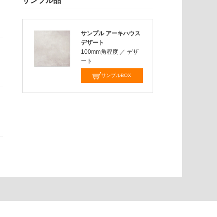
サンプル品
サンプル アーキハウス
デザート
100mm角程度
／
デザ
ート
サンプルBOX