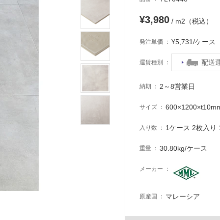
¥3,980
/ m2（税込）
¥5,731/ケー
発注単価
配送
運賃種別
2～8営業日
納期
600×1200×t10m
サイズ
1ケース 2枚入り 1
入り数
30.80kg/ケース
重量
メーカー
マレーシア
原産国