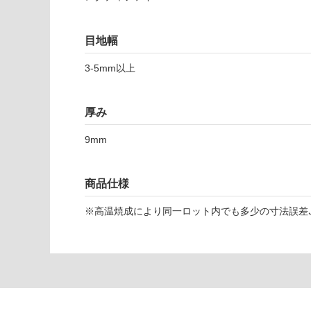
対
応
T
し
目地幅
L
て
7
い
3-5mm以上
0
な
4
い
4
厚み
6
ア
9mm
ー
キ
ハ
商品仕様
ウ
※高温焼成により同一ロット内でも多少の寸法誤差､
ス
デ
ザ
ー
ト
6
0