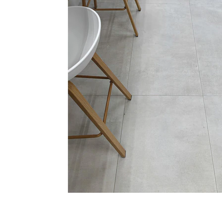
タイル
フローリ
ング
屋内床・
屋外床・
土足・遮
浴室床・