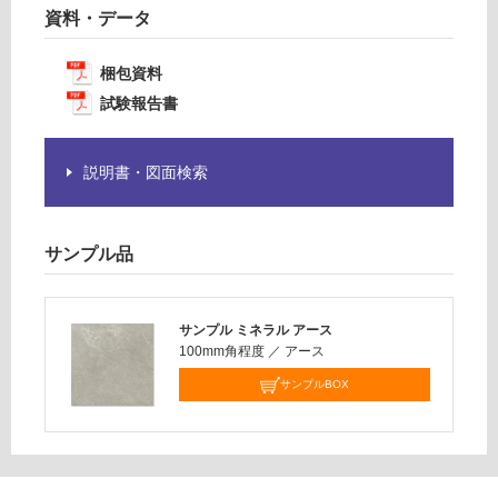
要
:
資料・データ
※
¥1,
商
14
梱包資料
品
0/
試験報告書
仕
ケ
様
ー
欄
ス
説明書・図面検索
を
ご
確
認
サンプル品
く
だ
さ
サンプル ミネラル アース
い
100mm角程度
／
アース
対
サンプルBOX
応
し
て
い