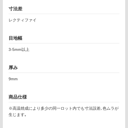
て
5
い
寸法差
3
る
ミ
レクティファイ
ネ
対
ラ
応
ル
し
目地幅
ア
て
ー
い
3-5mm以上
ス
る
6
が
0
制
厚み
0
限
9mm
あ
運賃表
り
F
の
商品仕様
為
注
運
※高温焼成により多少の同一ロット内でも寸法誤差､色ムラが
意
賃
生じます｡
が
合
必
計