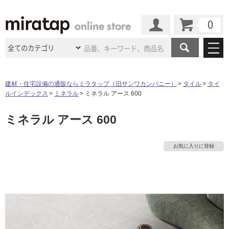
カート
マイページ
商品カテゴリ
建材・住宅設備の通販ならミラタップ（旧サンワカンパニー）
タイル
タイ
ルインデックス
ミネラル
ミネラル アース 600
施工事例
洗面所・水回り
タイル
ミネラル アース 600
ショールーム
施工事例
法人案件納入事例
キッチン
浴室（風呂・
バスルー
ム）・
トイレ
ショールームの
ご案内
東京
ショールーム
お気に入りに登録
ミラタップ
のあるくらし
お客様訪問
インタビュー
ドア（扉）・
建具・玄関
サポート
扉
エクステリア
（外構）
大阪
ショールーム
仙台
ショールーム
店舗・施設事例
その他サービス
ご利用ガイド
初めての方へ
ウッドデッキ
フローリング・
床材
名古屋
ショールーム
京都
ショールーム
ミラタップと
創る家
工事会社紹介
Coziコンシ
よくある質問
お問い合わせ
ASOLIE
ェルジュ
収納
インテリア・
家具
福岡
ショールーム
札幌スマート
ショールー