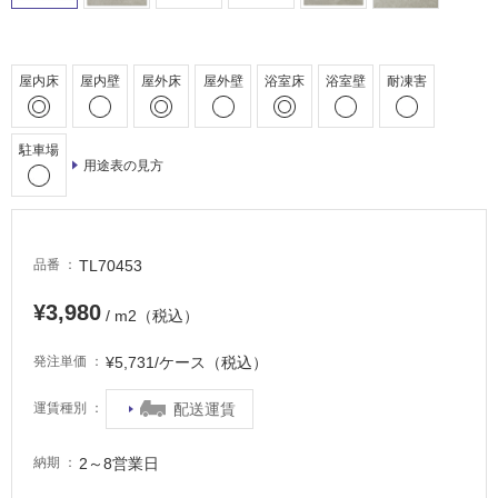
車
場
非
屋内床
屋内壁
屋外床
屋外壁
浴室床
浴室壁
耐凍害
常
に
適
駐車場
用途表の見方
し
て
い
る
TL70453
品番
適
し
¥3,980
/ m2（税込）
て
い
¥5,731/ケース（税込）
発注単価
る
が
配送運賃
運賃種別
注
意
2～8営業日
納期
が