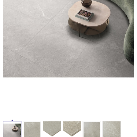
ム
修理お問い合わせ
クレーム公開
自分らしい家づくり
最高のリノベ会社が
みつ
照明
ペット用品
タ
横浜スマート
ショールー
SUVACO
かる
リノベりす
ム
ウェルビーみのお
HDC
説明書・図面検索
水まわり
3年保証
BOX
内装用建材
パネル・壁材
イ
お役立ち情報
住まいの
スタイリング
ロートアイアン
天然石・石材
ル
アイデア
ミラタップ
チャンネル
メンテナンス・
施工材
新商品
屋
オンライン相談
内
床・
屋
外
床・
浴
室
床・
駐