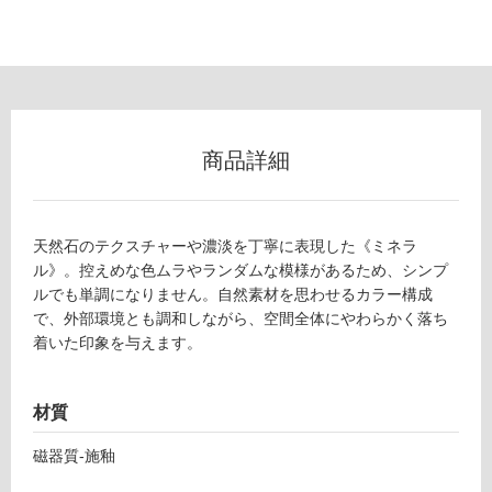
フ
ロ
ー
商品詳細
リ
ン
天然石のテクスチャーや濃淡を丁寧に表現した《ミネラ
ル》。控えめな色ムラやランダムな模様があるため、シンプ
ルでも単調になりません。自然素材を思わせるカラー構成
グ
で、外部環境とも調和しながら、空間全体にやわらかく落ち
着いた印象を与えます。
土足・遮
T
音・床暖
L
材質
対
7
応
0
磁器質-施釉
し
4