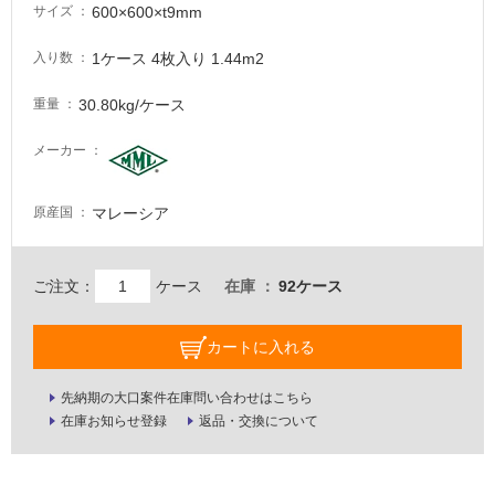
必
600×600×t9mm
サイズ
要
1ケース 4枚入り 1.44m2
入り数
適
し
30.80kg/ケース
重量
て
い
メーカー
な
い
マレーシア
原産国
屋
内
ご注文：
ケース
在庫
92ケース
壁・
屋
カートに入れる
外
壁・
先納期の大口案件在庫問い合わせはこちら
浴
在庫お知らせ登録
返品・交換について
室
壁