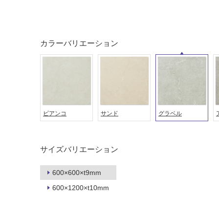
土足・遮
浴室床・
音・床暖
駐車場
対
非
応
常
カラーバリエーション
し
に
て
適
い
し
る
て
い
対
る
応
ビアンコ
サンド
グラベル
し
適
て
し
い
て
サイズバリエーション
る
い
が
る
600×600×t9mm
制
が
限
注
600×1200×t10mm
あ
意
り
が
の
必