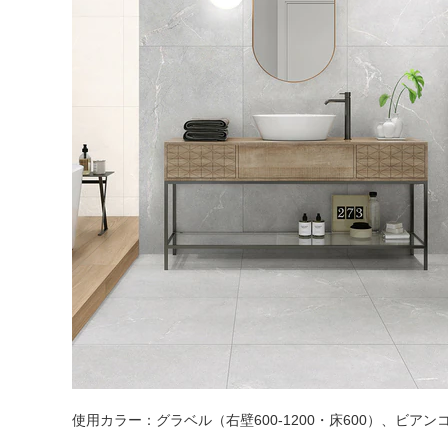
タイル
フローリ
ング
屋内床・
使用カラー：グラベル（右壁600-1200・床600）、ビアン
屋外床・