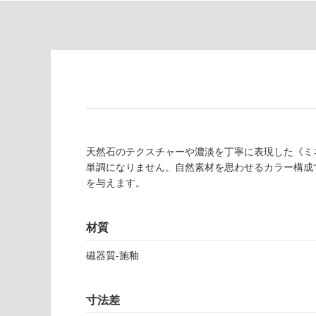
為
要
注
適
意
し
が
て
必
い
要
な
※
い
商
屋内壁・屋外
品
壁・浴室壁
天然石のテクスチャーや濃淡を丁寧に表現した《ミ
仕
単調になりません。自然素材を思わせるカラー構成
様
使用可
を与えます。
欄
能
を
ご
材質
使用可
確
能
認
磁器質-施釉
(寒冷地
く
以外)
だ
さ
使用不
寸法差
い
可