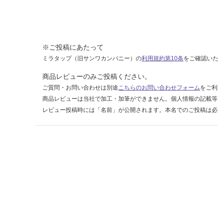
0
0
運賃表
※ご投稿にあたって
F
ミラタップ（旧サンワカンパニー）の
利用規約第10条
をご確認い
商品レビューのみご投稿ください。
運
ご質問・お問い合わせは別途
こちらのお問い合わせフォーム
をご利
賃
商品レビューは当社で加工・加筆ができません。個人情報の記載等
合
レビュー投稿時には「名前」が公開されます。本名でのご投稿は必
計
:
¥1,
14
0/
ケ
ー
ス