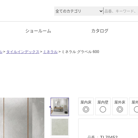
ショールーム
カタログ
ル
タイルインデックス
ミネラル
ミネラル グラベル 600
屋内床
屋内壁
屋外床
屋
TL70452
品番