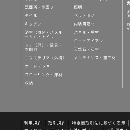
洗面所・水回り
照明
タイル
ペット用品
キッチン
内装用建材
浴室（風呂・バスル
パネル・壁材
ーム）・トイレ
ロートアイアン
ドア（扉）・建具・
天然石・石材
玄関扉
メンテナンス・施工材
エクステリア（外構）
ウッドデッキ
フローリング・床材
収納
利用規約
取引規約
特定商取引法に基づく表示