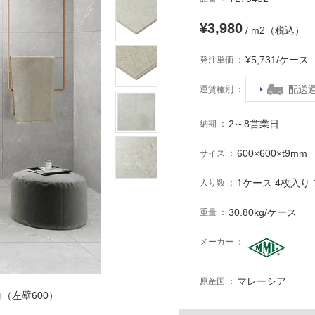
¥3,980
/ m2（税込）
¥5,731/ケー
発注単価
配送
運賃種別
2～8営業日
納期
600×600×t9mm
サイズ
1ケース 4枚入り 1
入り数
30.80kg/ケース
重量
メーカー
マレーシア
原産国
コ（左壁600）