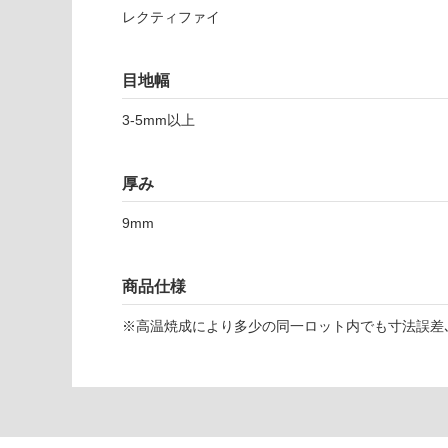
レクティファイ
対
応
し
目地幅
て
い
T
3-5mm以上
な
L
い
7
厚み
0
4
9mm
5
2
ミ
商品仕様
ネ
ラ
※高温焼成により多少の同一ロット内でも寸法誤差､
ル
グ
ラ
ベ
ル
6