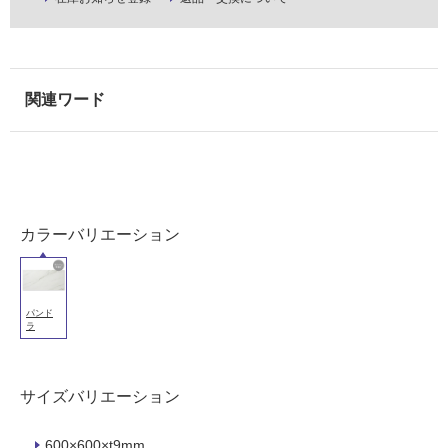
壁・
浴
室
壁
使
用
可
能
使
カラーバリエーション
用
可
能
(寒
パンド
冷
ラ
地
以
外)
サイズバリエーション
使
600×600×t9mm
用