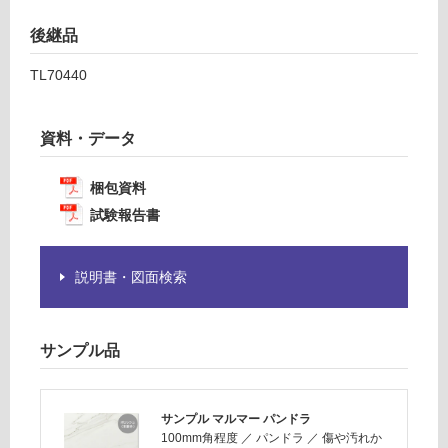
為
運賃表
注
F
後継品
意
が
TL70440
運
必
賃
要
合
※
資料・データ
計
商
:
品
梱包資料
¥1,
仕
14
試験報告書
様
0/
欄
ケ
を
説明書・図面検索
ー
ご
ス
確
認
サンプル品
く
だ
さ
い
サンプル マルマー パンドラ
100mm角程度
／
パンドラ
／
傷や汚れか