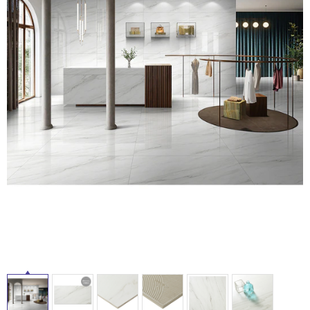
ム
修理お問い合わせ
クレーム公開
自分らしい家づくり
最高のリノベ会社が
みつ
照明
ペット用品
横浜スマート
ショールー
SUVACO
かる
リノベりす
ム
ウェルビーみのお
HDC
説明書・図面検索
水まわり
3年保証
BOX
内装用建材
パネル・壁材
お役立ち情報
住まいの
スタイリング
ロートアイアン
天然石・石材
アイデア
タ
ミラタップ
チャンネル
メンテナンス・
施工材
新商品
イ
オンライン相談
ル
屋
内
床・
屋
外
床・