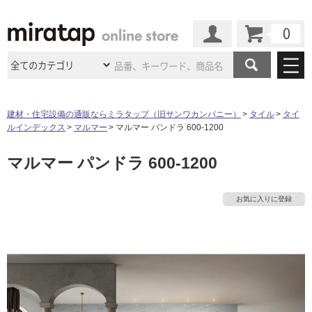
カート
マイページ
商品カテゴリ
建材・住宅設備の通販ならミラタップ（旧サンワカンパニー）
タイル
タイ
ルインデックス
マルマー
マルマー パンドラ 600-1200
施工事例
洗面所・水回り
タイル
マルマー パンドラ 600-1200
ショールーム
施工事例
法人案件納入事例
キッチン
浴室（風呂・
バスルー
ム）・
トイレ
ショールームの
ご案内
東京
ショールーム
お気に入りに登録
ミラタップ
のあるくらし
お客様訪問
インタビュー
ドア（扉）・
建具・玄関
サポート
扉
エクステリア
（外構）
大阪
ショールーム
仙台
ショールーム
店舗・施設事例
その他サービス
ご利用ガイド
初めての方へ
ウッドデッキ
フローリング・
床材
名古屋
ショールーム
京都
ショールーム
ミラタップと
創る家
工事会社紹介
Coziコンシ
よくある質問
お問い合わせ
ASOLIE
ェルジュ
収納
インテリア・
家具
福岡
ショールーム
札幌スマート
ショールー