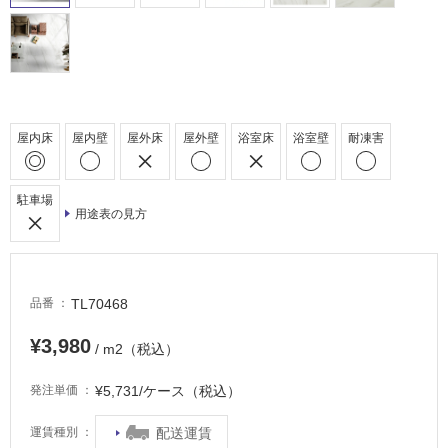
浴
室
床・
駐
車
場
屋内床
屋内壁
屋外床
屋外壁
浴室床
浴室壁
耐凍害
非
常
駐車場
に
用途表の見方
適
し
て
い
TL70468
品番
る
¥3,980
/ m2（税込）
適
し
¥5,731/ケース（税込）
発注単価
て
い
配送運賃
運賃種別
る