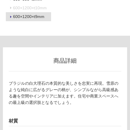
不
600×1200×t10mm
可
600×1200×t9mm
フ
ロ
商品詳細
ー
リ
ブラジルの白大理石の本質的な美しさを忠実に再現。雪原の
ような純白に広がるグレーの柄が、シンプルながら高級感あ
ン
る趣を空間やインテリアに加えます。住宅や商業スペースへ
の最上級の選択肢となるでしょう。
グ
T
材質
L
土足・遮
7