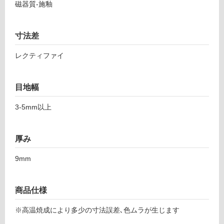
音・床暖
磁器質-施釉
0
4
対
6
応
寸法差
8
し
マ
て
レクティファイ
ル
い
マ
る
ー
目地幅
対
パ
応
ン
3-5mm以上
し
ド
て
ラ
い
厚み
6
る
0
が
9mm
0-
制
1
限
2
商品仕様
あ
0
り
0
※高温焼成により多少の寸法誤差､色ムラが生じます
の