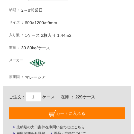
が
2～8営業日
納期
注
意
600×1200×t9mm
サイズ
が
必
1ケース 2枚入り 1.44m2
入り数
要
適
30.80kg/ケース
重量
し
メーカー
て
い
な
マレーシア
原産国
い
屋
ご注文：
ケース
在庫
229ケース
内
壁・
カートに入れる
屋
外
先納期の大口案件在庫問い合わせはこちら
在庫お知らせ登録
返品・交換について