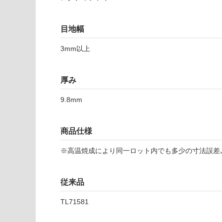
さ
使用不
い
可
目地幅
対
T
応
3mm以上
L
し
7
て
1
い
厚み
6
な
1
い
9.8mm
3
ポ
ー
商品仕様
ラ
ー
※高温焼成により同一ロット内でも多少の寸法誤差､
ア
ル
従来品
デ
ス
TL71581
レ
ー