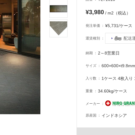
¥3,980
/ m2（税込）
¥5,731/ケー
発注単価
配送
運賃種別
2～8営業日
納期
600×600×t9.8m
サイズ
1ケース 4枚入り 1
入り数
34.60kg/ケース
重量
メーカー
インドネシア
原産国