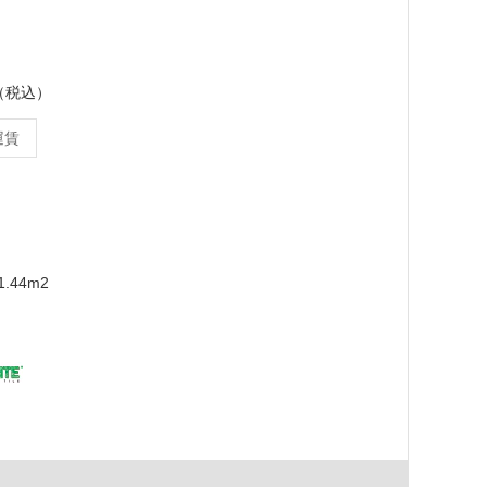
ス（税込）
運賃
m
.44m2