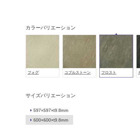
屋外床・
土足・遮
浴室床・
音・床暖
駐車場
カラーバリエーション
対
非
応
常
し
に
て
適
い
し
る
て
フォグ
コブルストーン
フロスト
い
対
る
応
し
適
サイズバリエーション
て
し
い
て
る
597×597×t9.8mm
い
が
る
600×600×t9.8mm
制
が
限
注
あ
意