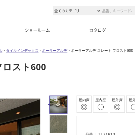
ショールーム
カタログ
ル
タイルインデックス
ポーラーアルデ
ポーラーアルデ スレート フロスト600
ロスト600
屋内床
屋内壁
屋外床
屋
TL71613
品番