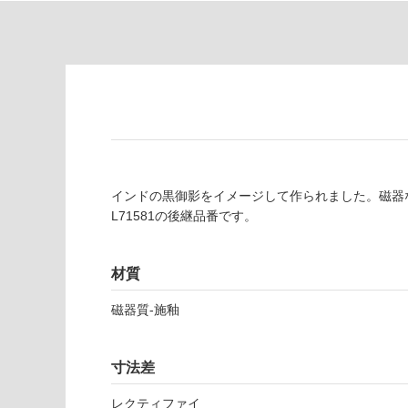
り
が
の
必
為
要
注
適
意
し
が
て
必
い
要
な
※
い
商
インドの黒御影をイメージして作られました。磁器
屋内壁・屋外
品
L71581の後継品番です。
壁・浴室壁
仕
様
使用可
材質
欄
能
を
磁器質-施釉
ご
使用可
確
能
認
寸法差
(寒冷地
く
以外)
だ
レクティファイ