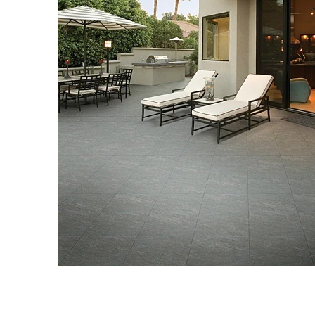
タイル
フローリ
ング
屋内床・