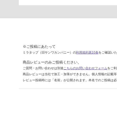
ト
フ
ロ
ス
ト
6
0
0
※ご投稿にあたって
ミラタップ（旧サンワカンパニー）の
利用規約第10条
をご確認い
運賃表
F
商品レビューのみご投稿ください。
ご質問・お問い合わせは別途
こちらのお問い合わせフォーム
をご利
運
商品レビューは当社で加工・加筆ができません。個人情報の記載等
賃
レビュー投稿時には「名前」が公開されます。本名でのご投稿は必
合
計
:
¥1,
14
0/