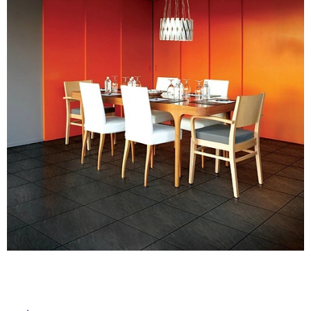
ム
修理お問い合わせ
クレーム公開
自分らしい家づくり
最高のリノベ会社が
みつ
照明
ペット用品
横浜スマート
ショールー
SUVACO
かる
リノベりす
ム
ウェルビーみのお
HDC
説明書・図面検索
水まわり
3年保証
BOX
内装用建材
パネル・壁材
タ
お役立ち情報
住まいの
スタイリング
ロートアイアン
天然石・石材
イ
アイデア
ミラタップ
チャンネル
メンテナンス・
施工材
新商品
ル
オンライン相談
屋
内
床・
屋
外
床・
浴
室