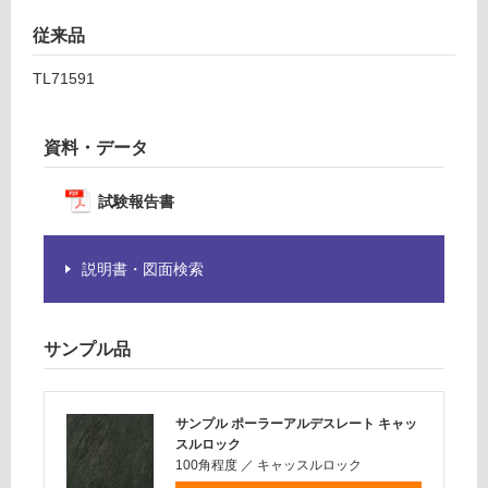
が
運賃表
従来品
必
F
要
TL71591
※
商
運
品
賃
資料・データ
仕
合
様
計
試験報告書
欄
:
を
¥1,
ご
14
説明書・図面検索
確
0/
認
ケ
く
ー
サンプル品
だ
ス
さ
い
サンプル ポーラーアルデスレート キャッ
対
スルロック
応
100角程度
／
キャッスルロック
し