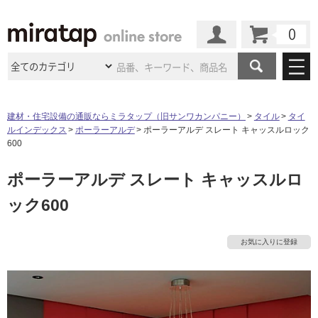
カート
マイページ
商品カテゴリ
建材・住宅設備の通販ならミラタップ（旧サンワカンパニー）
タイル
タイ
ルインデックス
ポーラーアルデ
ポーラーアルデ スレート キャッスルロック
施工事例
洗面所・水回り
タイル
600
ショールーム
施工事例
法人案件納入事例
ポーラーアルデ スレート キャッスルロ
キッチン
浴室（風呂・
バスルー
ム）・
トイレ
ショールームの
ご案内
東京
ショールーム
ック600
ミラタップ
のあるくらし
お客様訪問
インタビュー
ドア（扉）・
建具・玄関
サポート
扉
エクステリア
（外構）
大阪
ショールーム
仙台
ショールーム
店舗・施設事例
お気に入りに登録
その他サービス
ご利用ガイド
初めての方へ
ウッドデッキ
フローリング・
床材
名古屋
ショールーム
京都
ショールーム
ミラタップと
創る家
工事会社紹介
Coziコンシ
よくある質問
お問い合わせ
ASOLIE
ェルジュ
収納
インテリア・
家具
福岡
ショールーム
札幌スマート
ショールー