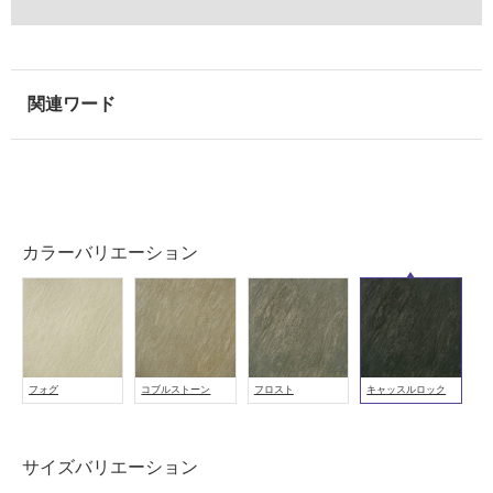
室
壁
使
用
可
能
使
用
可
能
カラーバリエーション
(寒
冷
地
以
外)
フォグ
コブルストーン
フロスト
キャッスルロック
使
用
不
サイズバリエーション
可