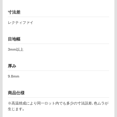
応
ラ
し
ー
寸法差
て
ア
い
ル
レクティファイ
る
デ
ス
対
目地幅
レ
応
ー
し
3mm以上
ト
て
キ
い
ャ
る
厚み
ッ
が
ス
制
9.8mm
ル
限
ロ
あ
ッ
り
商品仕様
ク
の
6
※高温焼成により同一ロット内でも多少の寸法誤差､色ムラが
為
0
生じます｡
注
0
意