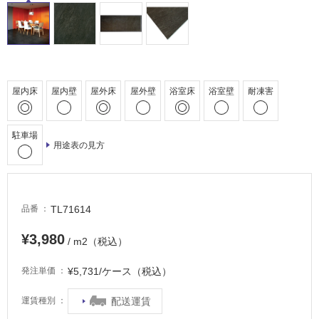
床・
駐
車
場
非
屋内床
屋内壁
屋外床
屋外壁
浴室床
浴室壁
耐凍害
常
に
適
駐車場
用途表の見方
し
て
い
る
TL71614
品番
適
し
¥3,980
/ m2（税込）
て
い
¥5,731/ケース（税込）
発注単価
る
が
配送運賃
運賃種別
注