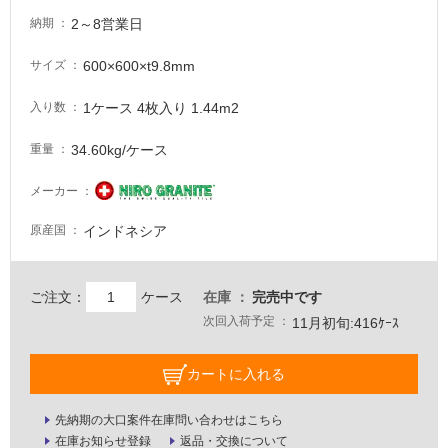
意
2～8営業日
納期
が
必
600×600×t9.8mm
サイズ
要
適
1ケース 4枚入り 1.44m2
入り数
し
34.60kg/ケース
重量
て
い
メーカー
な
い
インドネシア
原産国
屋
内
ご注文：
ケース
在庫
完売中です
壁・
次回入荷予定
11月初旬:416ｹｰｽ
屋
外
カートに入れる
壁・
先納期の大口案件在庫問い合わせはこちら
浴
在庫お知らせ登録
返品・交換について