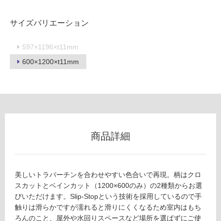
可
サイズバリエーション
597×1196×t11mm
フ
600×1200×t11mm
ロ
ー
リ
商品詳細
ン
グ
T
美しいトラバーチンを合わせやすい色合いで再現。柄はクロ
L
スカットとベインカット（1200×600のみ）の2種類からお選
7
びいただけます。Slip-Stopという技術を採用しているので手
土足・遮
1
触りは滑らかですが濡れると滑りにくくなるため室内はもち
音・床暖
6
ろんのこと、屋外や水回りスペースなど場所を選ばずにご使