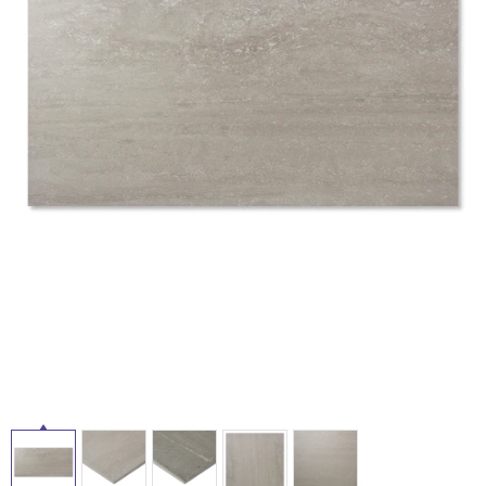
ム
修理お問い合わせ
クレーム公開
自分らしい家づくり
最高のリノベ会社が
みつ
照明
ペット用品
横浜スマート
ショールー
SUVACO
かる
リノベりす
ム
ウェルビーみのお
HDC
説明書・図面検索
水まわり
3年保証
BOX
内装用建材
パネル・壁材
タ
お役立ち情報
住まいの
スタイリング
ロートアイアン
天然石・石材
アイデア
イ
ミラタップ
チャンネル
メンテナンス・
施工材
新商品
オンライン相談
ル
屋
内
床・
屋
外
床・
浴