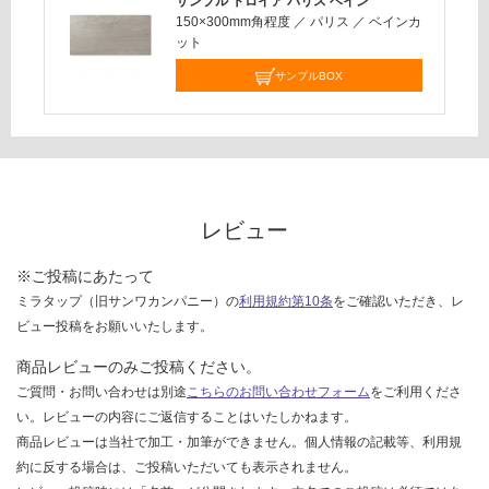
応
サンプル トロイア パリス ベイン
150×300mm角程度
／
パリス
／
ベインカ
し
ット
て
い
サンプルBOX
な
い
レビュー
※ご投稿にあたって
ミラタップ（旧サンワカンパニー）の
利用規約第10条
をご確認いただき、レ
ビュー投稿をお願いいたします。
商品レビューのみご投稿ください。
ご質問・お問い合わせは別途
こちらのお問い合わせフォーム
をご利用くださ
い。レビューの内容にご返信することはいたしかねます。
商品レビューは当社で加工・加筆ができません。個人情報の記載等、利用規
約に反する場合は、ご投稿いただいても表示されません。