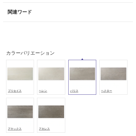
浴
室
壁
使
用
可
能
カラーバリエーション
使
用
可
能
(寒
ブリセイス
ヘレン
パリス
ヘクター
冷
地
以
外)
使
用
アヤックス
アキレス
不