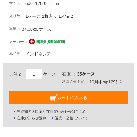
600×1200×t11mm
サイズ
注
意
1ケース 2枚入り 1.44m2
入り数
が
必
37.00kg/ケース
重量
要
適
メーカー
し
インドネシア
原産国
て
い
な
ご注文：
ケース
在庫
35ケース
い
次回入荷予定
10月中旬:129ｹｰｽ
屋
カートに入れる
内
壁・
先納期の大口案件在庫問い合わせはこちら
屋
在庫お知らせ登録
返品・交換について
外
壁・