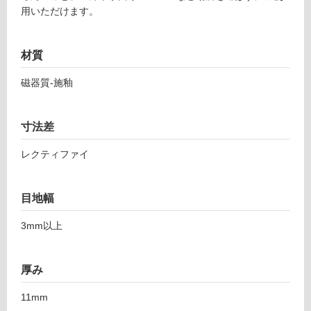
2
用いただけます。
対
0
応
ト
し
材質
ロ
て
イ
い
磁器質-施釉
ア
る
パ
対
リ
寸法差
応
ス
し
ベ
レクティファイ
て
イ
い
ン
る
6
目地幅
が
0
制
0-
3mm以上
限
1
あ
2
り
厚み
0
の
0
為
11mm
注