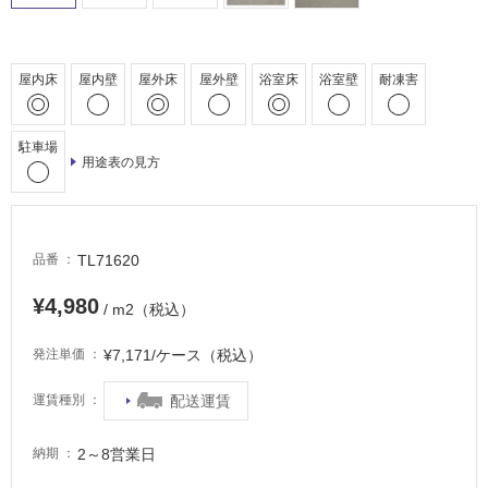
室
床・
駐
屋内床
屋内壁
屋外床
屋外壁
浴室床
浴室壁
耐凍害
車
場
駐車場
非
用途表の見方
常
に
適
し
TL71620
品番
て
¥4,980
い
/ m2（税込）
る
¥7,171/ケース（税込）
発注単価
適
し
配送運賃
運賃種別
て
い
2～8営業日
納期
る
が