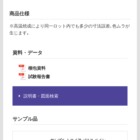
運賃表
意
F
商品仕様
が
必
運
※高温焼成により同一ロット内でも多少の寸法誤差､色ムラが
要
賃
生じます｡
※
合
商
計
品
資料・データ
:
仕
¥1,
様
14
梱包資料
欄
0/
を
試験報告書
ケ
ご
ー
確
ス
説明書・図面検索
認
く
だ
さ
サンプル品
い
対