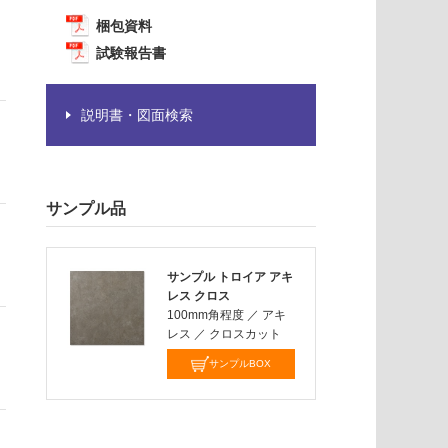
梱包資料
試験報告書
説明書・図面検索
サンプル品
サンプル トロイア アキ
レス クロス
100mm角程度
／
アキ
レス
／
クロスカット
サンプルBOX