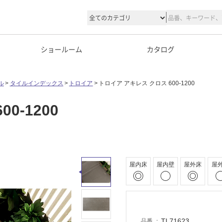
ショールーム
カタログ
ル
タイルインデックス
トロイア
トロイア アキレス クロス 600-1200
0-1200
屋内床
屋内壁
屋外床
屋
TL71623
品番