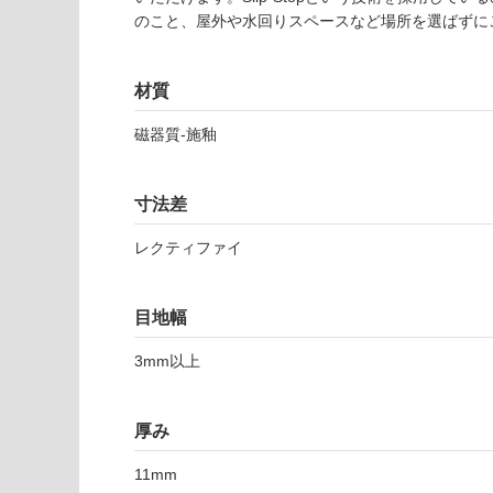
能
認
のこと、屋外や水回りスペースなど場所を選ばずに
(寒冷地
く
以外)
だ
さ
使用不
材質
い
可
磁器質-施釉
対
T
応
L
し
寸法差
7
て
1
い
レクティファイ
6
な
2
い
3
目地幅
ト
ロ
3mm以上
イ
ア
ア
厚み
キ
レ
11mm