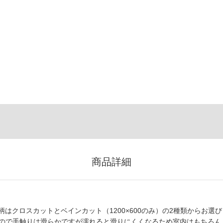
商品詳細
はクロスカットとベインカット（1200×600のみ）の2種類からお選び
ているので手触りは滑らかですが濡れると滑りにくくなるため室内はもちろん