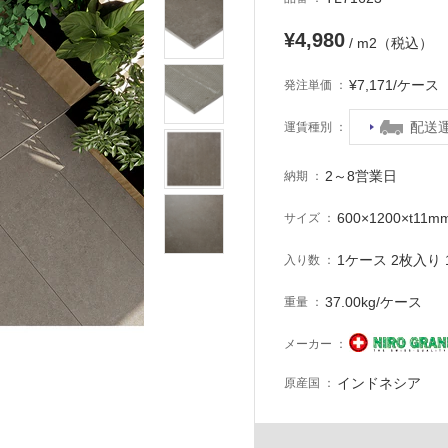
¥4,980
/ m2（税込）
¥7,171/ケー
発注単価
配送
運賃種別
2～8営業日
納期
600×1200×t11m
サイズ
1ケース 2枚入り 1
入り数
37.00kg/ケース
重量
メーカー
インドネシア
原産国