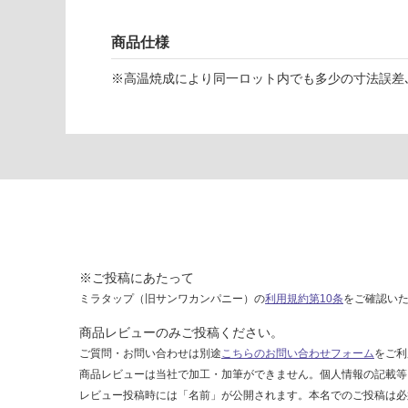
ス
ク
商品仕様
ロ
ス
※高温焼成により同一ロット内でも多少の寸法誤差､
6
0
0-
1
2
0
0
運賃表
F
※ご投稿にあたって
ミラタップ（旧サンワカンパニー）の
利用規約第10条
をご確認い
運
商品レビューのみご投稿ください。
賃
合
ご質問・お問い合わせは別途
こちらのお問い合わせフォーム
をご利
計
商品レビューは当社で加工・加筆ができません。個人情報の記載等
:
レビュー投稿時には「名前」が公開されます。本名でのご投稿は必