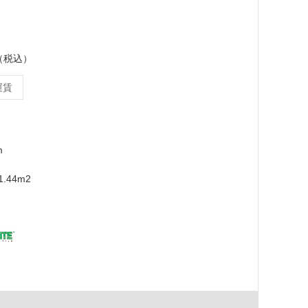
ス（税込）
運賃
m
.44m2