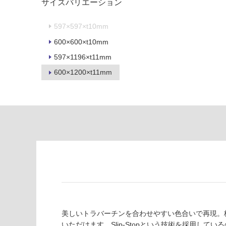
サイズバリエーション
制
が
限
注
597×597×t10mm
あ
意
り
が
600×600×t10mm
の
必
597×1196×t11mm
為
要
600×1200×t11mm
注
適
意
し
が
て
必
い
要
な
※
い
商
屋内壁・屋外
品
壁・浴室壁
仕
様
使用可
欄
能
を
ご
美しいトラバーチンを合わせやすい色合いで再現。柄
使用可
確
いただけます。Slip-Stopという技術を採用し