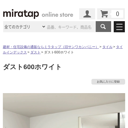
カート
マイページ
商品カテゴリ
建材・住宅設備の通販ならミラタップ（旧サンワカンパニー）
タイル
タイ
ルインデックス
ダスト
ダスト600ホワイト
施工事例
洗面所・水回り
タイル
ダスト600ホワイト
ショールーム
施工事例
法人案件納入事例
キッチン
浴室（風呂・
バスルー
ム）・
トイレ
ショールームの
ご案内
東京
ショールーム
お気に入りに登録
ミラタップ
のあるくらし
お客様訪問
インタビュー
ドア（扉）・
建具・玄関
サポート
扉
エクステリア
（外構）
大阪
ショールーム
仙台
ショールーム
店舗・施設事例
その他サービス
ご利用ガイド
初めての方へ
ウッドデッキ
フローリング・
床材
名古屋
ショールーム
京都
ショールーム
ミラタップと
創る家
工事会社紹介
Coziコンシ
よくある質問
お問い合わせ
ASOLIE
ェルジュ
収納
インテリア・
家具
福岡
ショールーム
札幌スマート
ショールー