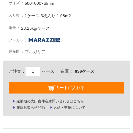
600×600×t9mm
サイズ
意
が
1ケース 3枚入り 1.08m2
入り数
必
要
23.25kg/ケース
重量
適
し
メーカー
て
ブルガリア
原産国
い
な
い
ご注文：
ケース
在庫
636ケース
屋
カートに入れる
内
壁・
先納期の大口案件在庫問い合わせはこちら
屋
在庫お知らせ登録
返品・交換について
外
壁・
浴