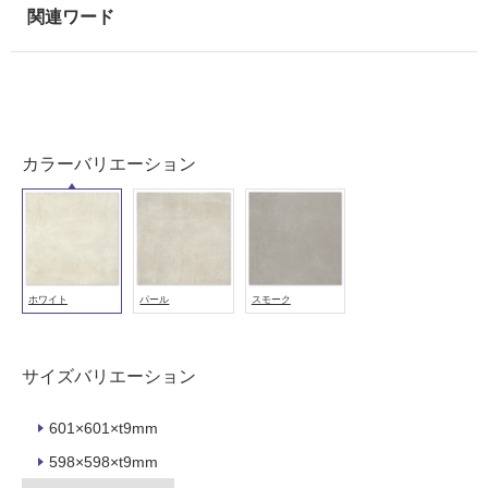
室
壁
使
用
可
能
カラーバリエーション
使
用
可
能
(寒
ホワイト
パール
スモーク
冷
地
以
外)
サイズバリエーション
使
601×601×t9mm
用
不
598×598×t9mm
可