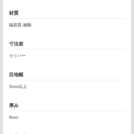
7
応
6
し
材質
5
て
9
磁器質-施釉
い
1
る
ダ
ス
対
寸法差
ト
応
6
し
カリバー
0
て
0
い
ホ
る
目地幅
ワ
が
イ
3mm以上
制
ト
限
あ
厚み
運賃表
り
F
の
9mm
為
注
運
意