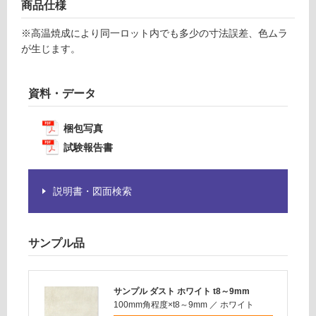
賃
商品仕様
が
合
必
計
※高温焼成により同一ロット内でも多少の寸法誤差、色ムラ
要
:
が生じます。
※
¥1,
商
14
品
資料・データ
0/
仕
ケ
様
ー
梱包写真
欄
ス
試験報告書
を
ご
確
説明書・図面検索
認
く
だ
サンプル品
さ
い
対
サンプル ダスト ホワイト t8～9mm
応
100mm角程度×t8～9mm
／
ホワイト
し