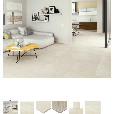
ム
修理お問い合わせ
クレーム公開
自分らしい家づくり
最高のリノベ会社が
みつ
照明
ペット用品
横浜スマート
ショールー
SUVACO
かる
リノベりす
ム
ウェルビーみのお
HDC
説明書・図面検索
水まわり
3年保証
BOX
内装用建材
パネル・壁材
タ
お役立ち情報
住まいの
スタイリング
ロートアイアン
天然石・石材
アイデア
イ
ミラタップ
チャンネル
メンテナンス・
施工材
新商品
ル
オンライン相談
屋
内
床・
屋
外
床・
浴
室