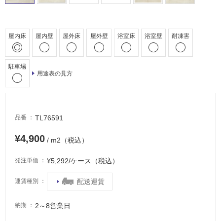
床・
駐
車
屋内床
屋内壁
屋外床
屋外壁
浴室床
浴室壁
耐凍害
場
非
駐車場
常
用途表の見方
に
適
し
て
TL76591
品番
い
る
¥4,900
/ m2（税込）
適
¥5,292/ケース（税込）
発注単価
し
て
配送運賃
運賃種別
い
る
2～8営業日
納期
が
注