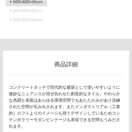
600×600×t9mm
602×602×t9mm
604×604×t9mm
フ
ロ
ー
商品詳細
リ
ン
コンクリートタッチで現代的な建築として使いやすいように
微妙なニュアンスが混ぜ合わせた創造的なタイル。やわらか
グ
な色調と表面はあらゆる環境空間でもあたたかみがあり洗練
された空間が生み出されます。またインダストリアル（工業
土足・遮
的）ロフトよりのイメージも得てデザインしているためコン
T
テンポラリーモダンビンテージも表現できる空間もうみださ
音・床暖
L
れます。
対