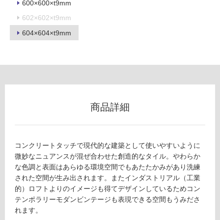
600×600×t9mm
602×602×t9mm
604×604×t9mm
フ
ロ
ー
商品詳細
リ
ン
コンクリートタッチで現代的な建築として使いやすいように
微妙なニュアンスが混ぜ合わせた創造的なタイル。やわらか
グ
な色調と表面はあらゆる環境空間でもあたたかみがあり洗練
された空間が生み出されます。またインダストリアル（工業
土足・遮
的）ロフトよりのイメージも得てデザインしているためコン
T
テンポラリーモダンビンテージも表現できる空間もうみださ
音・床暖
L
れます。
対