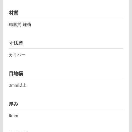
7
応
6
し
材質
6
て
5
磁器質-施釉
い
1
る
ダ
ス
対
寸法差
ト
応
6
し
カリバー
0
て
4
い
ホ
る
目地幅
ワ
が
イ
3mm以上
制
ト
限
あ
厚み
運賃表
り
F
の
9mm
為
注
運
意