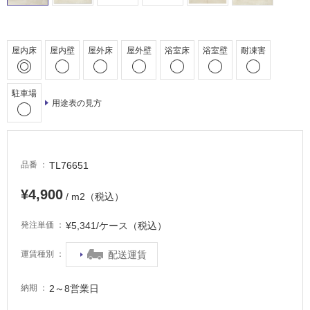
床・
駐
車
屋内床
屋内壁
屋外床
屋外壁
浴室床
浴室壁
耐凍害
場
非
駐車場
常
用途表の見方
に
適
し
て
TL76651
品番
い
る
¥4,900
/ m2（税込）
適
¥5,341/ケース（税込）
発注単価
し
て
配送運賃
運賃種別
い
る
2～8営業日
納期
が
注