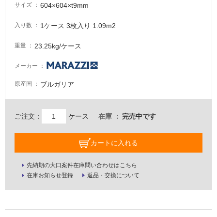
604×604×t9mm
サイズ
意
が
1ケース 3枚入り 1.09m2
入り数
必
要
23.25kg/ケース
重量
適
し
メーカー
て
ブルガリア
原産国
い
な
い
ご注文：
ケース
在庫
完売中です
屋
カートに入れる
内
壁・
先納期の大口案件在庫問い合わせはこちら
屋
在庫お知らせ登録
返品・交換について
外
壁・
浴