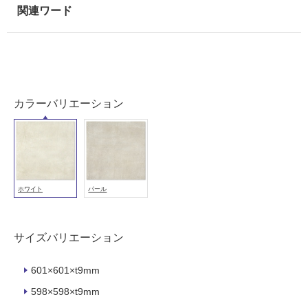
室
壁
使
用
可
能
カラーバリエーション
使
用
可
能
(寒
ホワイト
パール
冷
地
以
外)
サイズバリエーション
使
601×601×t9mm
用
不
598×598×t9mm
可