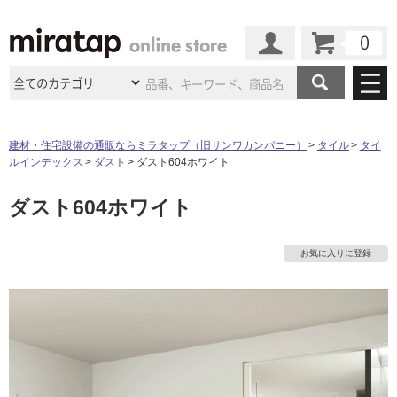
カート
マイページ
商品カテゴリ
建材・住宅設備の通販ならミラタップ（旧サンワカンパニー）
タイル
タイ
ルインデックス
ダスト
ダスト604ホワイト
施工事例
洗面所・水回り
タイル
ダスト604ホワイト
ショールーム
施工事例
法人案件納入事例
キッチン
浴室（風呂・
バスルー
ム）・
トイレ
ショールームの
ご案内
東京
ショールーム
お気に入りに登録
ミラタップ
のあるくらし
お客様訪問
インタビュー
ドア（扉）・
建具・玄関
サポート
扉
エクステリア
（外構）
大阪
ショールーム
仙台
ショールーム
店舗・施設事例
その他サービス
ご利用ガイド
初めての方へ
ウッドデッキ
フローリング・
床材
名古屋
ショールーム
京都
ショールーム
ミラタップと
創る家
工事会社紹介
Coziコンシ
よくある質問
お問い合わせ
ASOLIE
ェルジュ
収納
インテリア・
家具
福岡
ショールーム
札幌スマート
ショールー