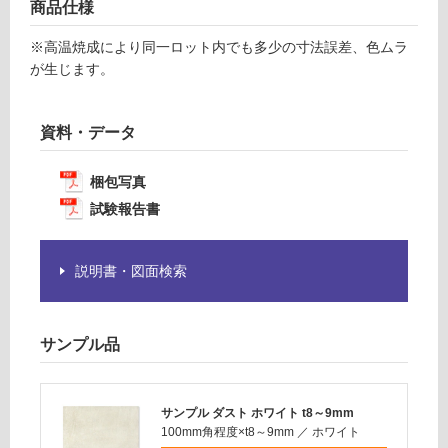
賃
商品仕様
が
合
必
計
※高温焼成により同一ロット内でも多少の寸法誤差、色ムラ
要
:
が生じます。
※
¥1,
商
14
品
資料・データ
0/
仕
ケ
様
ー
梱包写真
欄
ス
試験報告書
を
ご
確
説明書・図面検索
認
く
だ
サンプル品
さ
い
対
サンプル ダスト ホワイト t8～9mm
応
100mm角程度×t8～9mm
／
ホワイト
し