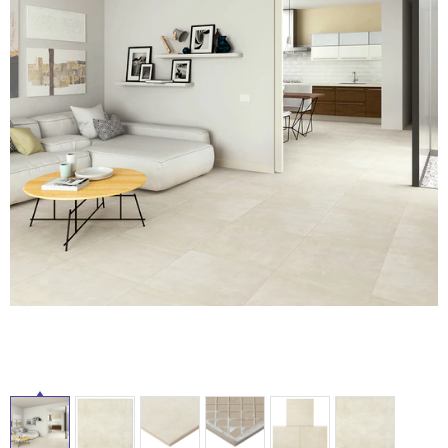
ム
修理お問い合わせ
クレーム公開
自分らしい家づくり
最高のリノベ会社が
みつ
照明
ペット用品
横浜スマート
ショールー
SUVACO
かる
リノベりす
ム
ウェルビーみのお
HDC
説明書・図面検索
水まわり
3年保証
BOX
内装用建材
パネル・壁材
タ
お役立ち情報
住まいの
スタイリング
ロートアイアン
天然石・石材
アイデア
イ
ミラタップ
チャンネル
メンテナンス・
施工材
新商品
ル
オンライン相談
屋
内
床・
屋
外
床・
浴
室