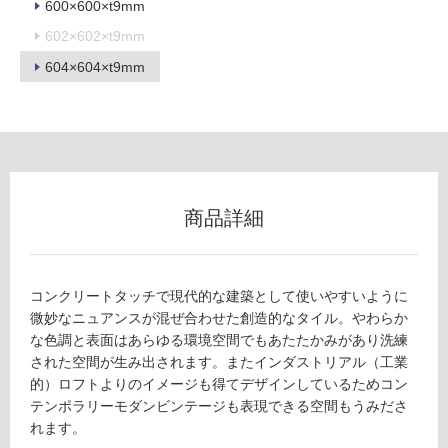
600×600×t9mm
602×602×t9mm
604×604×t9mm
フ
ロ
ー
商品詳細
リ
ン
コンクリートタッチで現代的な建築として使いやすいように
微妙なニュアンスが混ぜ合わせた創造的なタイル。やわらか
グ
な色調と表面はあらゆる環境空間でもあたたかみがあり洗練
された空間が生み出されます。またインダストリアル（工業
土足・遮
的）ロフトよりのイメージも得てデザインしているためコン
テンポラリーモダンビンテージも表現できる空間もうみださ
音・床暖
T
れます。
L
対