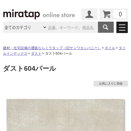
カート
マイページ
商品カテゴリ
建材・住宅設備の通販ならミラタップ（旧サンワカンパニー）
タイル
タイ
ルインデックス
ダスト
ダスト604パール
施工事例
洗面所・水回り
タイル
ダスト604パール
ショールーム
施工事例
法人案件納入事例
キッチン
浴室（風呂・
バスルー
ム）・
トイレ
ショールームの
ご案内
東京
ショールーム
お気に入りに登録
ミラタップ
のあるくらし
お客様訪問
インタビュー
ドア（扉）・
建具・玄関
サポート
扉
エクステリア
（外構）
大阪
ショールーム
仙台
ショールーム
店舗・施設事例
その他サービス
ご利用ガイド
初めての方へ
ウッドデッキ
フローリング・
床材
名古屋
ショールーム
京都
ショールーム
ミラタップと
創る家
工事会社紹介
Coziコンシ
よくある質問
お問い合わせ
ASOLIE
ェルジュ
収納
インテリア・
家具
福岡
ショールーム
札幌スマート
ショールー