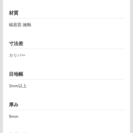
7
応
6
し
材質
6
て
6
磁器質-施釉
い
1
る
ダ
対
ス
寸法差
応
ト
し
カリバー
6
て
0
い
4
る
目地幅
パ
が
ー
3mm以上
制
ル
限
あ
運賃表
厚み
り
F
の
9mm
為
運
注
賃
意