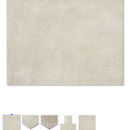
ム
修理お問い合わせ
クレーム公開
自分らしい家づくり
最高のリノベ会社が
みつ
照明
ペット用品
横浜スマート
ショールー
SUVACO
かる
リノベりす
ム
ウェルビーみのお
HDC
説明書・図面検索
水まわり
3年保証
BOX
内装用建材
パネル・壁材
タ
お役立ち情報
住まいの
スタイリング
ロートアイアン
天然石・石材
アイデア
イ
ミラタップ
チャンネル
メンテナンス・
施工材
新商品
ル
オンライン相談
屋
内
床・
屋
外
床・
浴
室