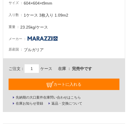
604×604×t9mm
サイズ
意
が
1ケース 3枚入り 1.09m2
入り数
必
要
23.25kg/ケース
重量
適
し
メーカー
て
ブルガリア
原産国
い
な
い
ご注文：
ケース
在庫
完売中です
屋
カートに入れる
内
壁・
先納期の大口案件在庫問い合わせはこちら
屋
在庫お知らせ登録
返品・交換について
外
壁・
浴