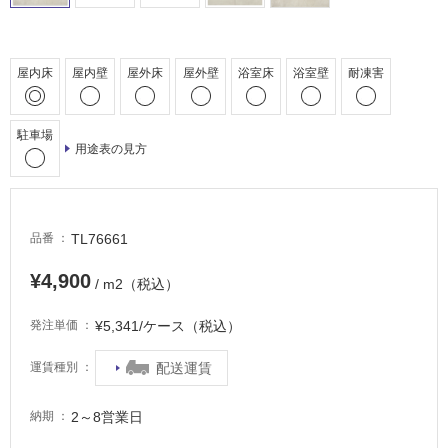
床・
駐
車
屋内床
屋内壁
屋外床
屋外壁
浴室床
浴室壁
耐凍害
場
非
駐車場
常
用途表の見方
に
適
し
て
TL76661
品番
い
る
¥4,900
/ m2（税込）
適
¥5,341/ケース（税込）
発注単価
し
て
配送運賃
運賃種別
い
る
2～8営業日
納期
が
注