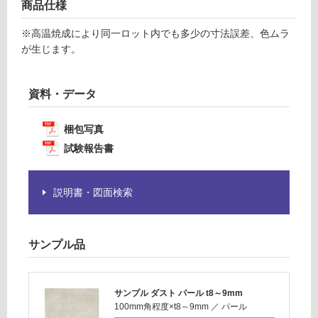
商品仕様
合
が
計
必
※高温焼成により同一ロット内でも多少の寸法誤差、色ムラ
:
要
が生じます。
¥1,
※
14
商
0/
品
資料・データ
ケ
仕
ー
様
梱包写真
ス
欄
試験報告書
を
ご
確
説明書・図面検索
認
く
だ
サンプル品
さ
い
対
サンプル ダスト パール t8～9mm
応
100mm角程度×t8～9mm
／
パール
し