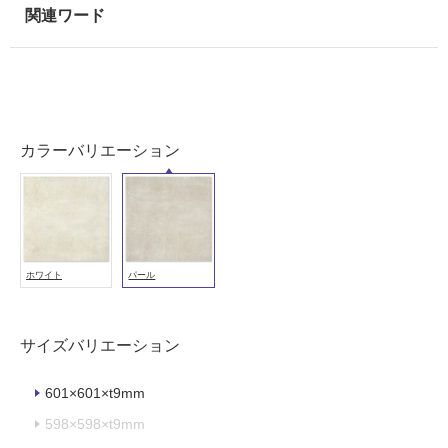
室
壁
使
用
可
能
カラーバリエーション
使
用
可
能
(寒
ホワイト
パール
冷
地
以
外)
サイズバリエーション
使
601×601×t9mm
用
不
598×598×t9mm
可