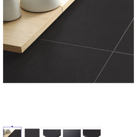
ム
修理お問い合わせ
クレーム公開
自分らしい家づくり
最高のリノベ会社が
みつ
照明
ペット用品
横浜スマート
ショールー
SUVACO
かる
リノベりす
ム
ウェルビーみのお
HDC
タ
説明書・図面検索
水まわり
3年保証
BOX
内装用建材
パネル・壁材
イ
お役立ち情報
住まいの
スタイリング
ロートアイアン
天然石・石材
アイデア
ル
ミラタップ
チャンネル
メンテナンス・
施工材
新商品
オンライン相談
屋
内
床・
屋
外
床・
浴
室
床・