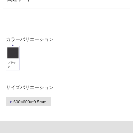
壁
使
用
可
能
カラーバリエーション
使
用
可
能
ブラッ
(寒
ク
冷
地
以
サイズバリエーション
外)
600×600×t9.5mm
使
用
不
可