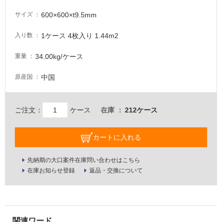
が
必
600×600×t9.5mm
サイズ
要
1ケース 4枚入り 1.44m2
入り数
適
し
34.00kg/ケース
重量
て
い
中国
原産国
な
い
ご注文：
ケース
在庫
212ケース
屋
内
カートに入れる
壁・
屋
先納期の大口案件在庫問い合わせはこちら
在庫お知らせ登録
返品・交換について
外
壁・
浴
室