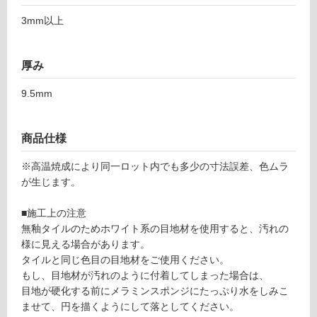
ニ
し
ュ
3mm以上
て
ー
い
マ
る
ジ
厚み
対
ス
応
9.5mm
カ
し
ブ
て
ラ
い
商品仕様
ッ
る
ク
※高温焼成により同一ロット内でも多少の寸法誤差、色ムラ
が
マ
が生じます。
制
ッ
限
ト
■施工上の注意
あ
6
無釉タイルのためホワイト系の目地材を使用すると、汚れの
り
0
様に見える場合があります。
の
0
タイルと同じ色目の目地材をご使用ください。
為
もし、目地材が汚れのように付着してしまった場合は、
注
運賃表
目地が硬化する前にメラミンスポンジにたっぷり水をしみこ
意
F
ませて、円を描くようにして落としてください。
が