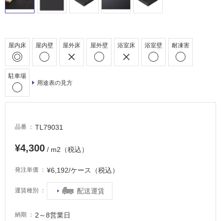
駐
車
場
非
屋内床
屋内壁
屋外床
屋外壁
浴室床
浴室壁
耐凍害
常
に
駐車場
適
用途表の見方
し
て
い
る
TL79031
品番
適
¥4,300
し
/ m2（税込）
て
い
¥6,192/ケース（税込）
発注単価
る
配送運賃
運賃種別
が
注
意
2～8営業日
納期