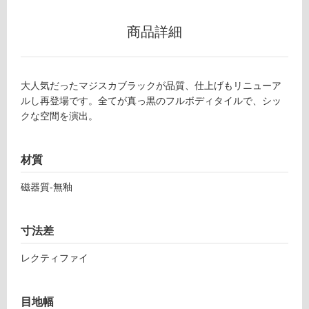
商品詳細
フ
ロ
大人気だったマジスカブラックが品質、仕上げもリニューア
ルし再登場です。全てが真っ黒のフルボディタイルで、シッ
ー
クな空間を演出。
リ
材質
ン
磁器質-無釉
グ
T
L
寸法差
7
土足・遮
9
レクティファイ
音・床暖
0
3
対
1
応
目地幅