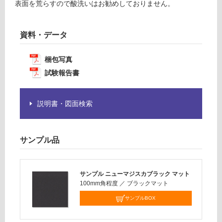
表面を荒らすので酸洗いはお勧めしておりません。
必
運
要
賃
※
資料・データ
合
商
計
品
:
梱包写真
仕
¥1,
様
試験報告書
14
欄
0/
を
ケ
ご
説明書・図面検索
ー
確
ス
認
く
サンプル品
だ
さ
い
サンプル ニューマジスカブラック マット
100mm角程度
／
ブラックマット
対
応
サンプルBOX
し
て