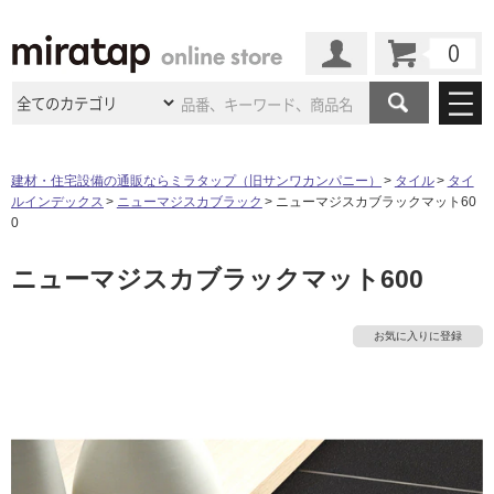
カート
マイページ
商品カテゴリ
建材・住宅設備の通販ならミラタップ（旧サンワカンパニー）
タイル
タイ
ルインデックス
ニューマジスカブラック
ニューマジスカブラックマット60
施工事例
洗面所・水回り
タイル
0
ショールーム
施工事例
法人案件納入事例
ニューマジスカブラックマット600
キッチン
浴室（風呂・
バスルー
ム）・
トイレ
ショールームの
ご案内
東京
ショールーム
ミラタップ
のあるくらし
お客様訪問
インタビュー
ドア（扉）・
建具・玄関
お気に入りに登録
サポート
扉
エクステリア
（外構）
大阪
ショールーム
仙台
ショールーム
店舗・施設事例
その他サービス
ご利用ガイド
初めての方へ
ウッドデッキ
フローリング・
床材
名古屋
ショールーム
京都
ショールーム
ミラタップと
創る家
工事会社紹介
Coziコンシ
よくある質問
お問い合わせ
ASOLIE
ェルジュ
収納
インテリア・
家具
福岡
ショールーム
札幌スマート
ショールー