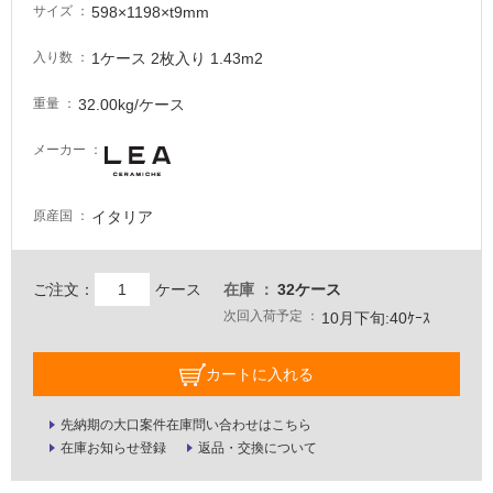
が
598×1198×t9mm
サイズ
必
要
1ケース 2枚入り 1.43m2
入り数
適
32.00kg/ケース
重量
し
て
メーカー
い
な
い
イタリア
原産国
屋
ご注文：
ケース
在庫
32ケース
内
次回入荷予定
10月下旬:40ｹｰｽ
壁・
屋
カートに入れる
外
壁・
先納期の大口案件在庫問い合わせはこちら
浴
在庫お知らせ登録
返品・交換について
室