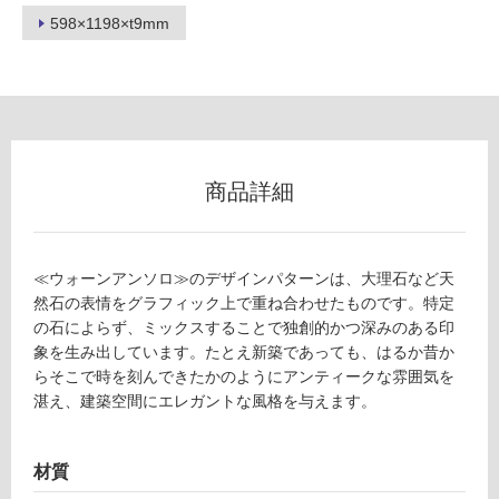
598×1198×t9mm
フ
ロ
ー
商品詳細
リ
ン
≪ウォーンアンソロ≫のデザインパターンは、大理石など天
然石の表情をグラフィック上で重ね合わせたものです。特定
T
グ
の石によらず、ミックスすることで独創的かつ深みのある印
L
象を生み出しています。たとえ新築であっても、はるか昔か
8
らそこで時を刻んできたかのようにアンティークな雰囲気を
1
土足・遮
湛え、建築空間にエレガントな風格を与えます。
6
音・床暖
6
1
対
材質
ウ
応