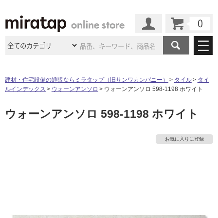
カート
マイページ
商品カテゴリ
建材・住宅設備の通販ならミラタップ（旧サンワカンパニー）
タイル
タイ
ルインデックス
ウォーンアンソロ
ウォーンアンソロ 598-1198 ホワイト
施工事例
洗面所・水回り
タイル
ウォーンアンソロ 598-1198 ホワイト
ショールーム
施工事例
法人案件納入事例
キッチン
浴室（風呂・
バスルー
ム）・
トイレ
ショールームの
ご案内
東京
ショールーム
お気に入りに登録
ミラタップ
のあるくらし
お客様訪問
インタビュー
ドア（扉）・
建具・玄関
サポート
扉
エクステリア
（外構）
大阪
ショールーム
仙台
ショールーム
店舗・施設事例
その他サービス
ご利用ガイド
初めての方へ
ウッドデッキ
フローリング・
床材
名古屋
ショールーム
京都
ショールーム
ミラタップと
創る家
工事会社紹介
Coziコンシ
よくある質問
お問い合わせ
ASOLIE
ェルジュ
収納
インテリア・
家具
福岡
ショールーム
札幌スマート
ショールー