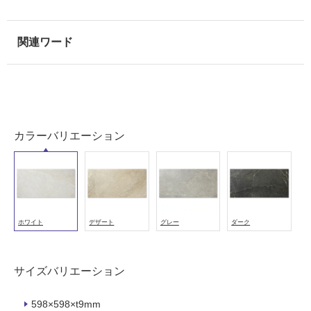
壁
使
用
可
能
使
用
可
カラーバリエーション
能
(寒
冷
地
以
外)
ホワイト
デザート
グレー
ダーク
使
用
不
サイズバリエーション
可
598×598×t9mm