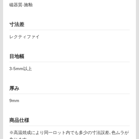
ォ
し
磁器質-施釉
ー
て
ン
い
ア
る
寸法差
ン
対
ソ
レクティファイ
応
ロ
し
5
て
9
目地幅
い
8-
る
1
3‐5mm以上
が
1
制
9
限
厚み
8
あ
ホ
り
9mm
ワ
の
イ
為
ト
商品仕様
注
意
運賃表
※高温焼成により同一ロット内でも多少の寸法誤差､色ムラが
が
F