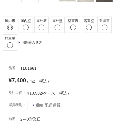
駐
車
場
屋内床
屋内壁
屋外床
屋外壁
浴室床
浴室壁
耐凍害
非
常
に
駐車場
用途表の見方
適
し
て
い
TL81661
品番
る
適
¥7,400
/ m2（税込）
し
て
¥10,582/ケース（税込）
発注単価
い
る
配送運賃
運賃種別
が
注
2～8営業日
納期
意