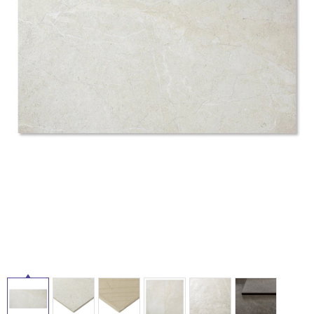
ム
修理お問い合わせ
クレーム公開
自分らしい家づくり
最高のリノベ会社が
みつ
照明
ペット用品
横浜スマート
ショールー
SUVACO
かる
リノベりす
ム
ウェルビーみのお
HDC
タ
説明書・図面検索
水まわり
3年保証
BOX
内装用建材
パネル・壁材
イ
お役立ち情報
住まいの
スタイリング
ロートアイアン
天然石・石材
アイデア
ル
ミラタップ
チャンネル
メンテナンス・
施工材
新商品
オンライン相談
屋
内
床・
屋
外
床・
浴
室
床・