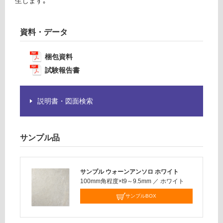
生じます｡
必
要
運
※
資料・データ
賃
商
合
品
計
梱包資料
仕
:
様
試験報告書
¥1,
欄
14
を
0/
説明書・図面検索
ご
ケ
確
ー
認
ス
く
サンプル品
だ
さ
い
サンプル ウォーンアンソロ ホワイト
100mm角程度×t9～9.5mm
／
ホワイト
対
応
サンプルBOX
し
て