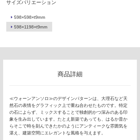
サイズバリエーション
598×598×t9mm
フ
598×1198×t9mm
ロ
ー
リ
商品詳細
ン
≪ウォーンアンソロ≫のデザインパターンは、大理石など天
T
グ
然石の表情をグラフィック上で重ね合わせたものです。特定
L
の石によらず、ミックスすることで独創的かつ深みのある印
8
土足・遮
象を生み出しています。たとえ新築であっても、はるか昔か
1
らそこで時を刻んできたかのようにアンティークな雰囲気を
6
音・床暖
湛え、建築空間にエレガントな風格を与えます。
6
対