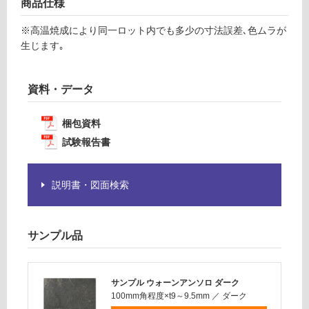
商品仕様
F
が
必
※高温焼成により同一ロット内でも多少の寸法誤差､色ムラが
要
生じます｡
運
※
賃
商
合
品
資料・データ
計
仕
:
様
¥1,
梱包資料
欄
14
試験報告書
を
0/
ご
ケ
確
ー
説明書・図面検索
認
ス
く
だ
サンプル品
さ
い
対
サンプル ウォーンアンソロ ダーク
応
100mm角程度×t9～9.5mm
／
ダーク
し