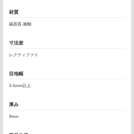
4
応
ウ
し
材質
ォ
て
ー
磁器質-施釉
い
ン
る
ア
ン
対
寸法差
ソ
応
ロ
し
レクティファイ
5
て
9
い
8-
目地幅
る
1
が
3‐5mm以上
1
制
9
限
8
あ
厚み
ダ
り
ー
の
9mm
ク
為
注
運賃表
意