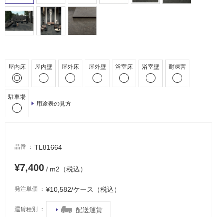
床・
駐
車
場
非
屋内床
屋内壁
屋外床
屋外壁
浴室床
浴室壁
耐凍害
常
に
適
駐車場
し
用途表の見方
て
い
る
TL81664
品番
適
し
¥7,400
/ m2（税込）
て
い
¥10,582/ケース（税込）
発注単価
る
が
配送運賃
運賃種別
注