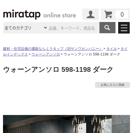
カート
マイページ
商品カテゴリ
建材・住宅設備の通販ならミラタップ（旧サンワカンパニー）
タイル
タイ
ルインデックス
ウォーンアンソロ
ウォーンアンソロ 598-1198 ダーク
施工事例
洗面所・水回り
タイル
ウォーンアンソロ 598-1198 ダーク
ショールーム
施工事例
法人案件納入事例
キッチン
浴室（風呂・
バスルー
ム）・
トイレ
ショールームの
ご案内
東京
ショールーム
お気に入りに登録
ミラタップ
のあるくらし
お客様訪問
インタビュー
ドア（扉）・
建具・玄関
サポート
扉
エクステリア
（外構）
大阪
ショールーム
仙台
ショールーム
店舗・施設事例
その他サービス
ご利用ガイド
初めての方へ
ウッドデッキ
フローリング・
床材
名古屋
ショールーム
京都
ショールーム
ミラタップと
創る家
工事会社紹介
Coziコンシ
よくある質問
お問い合わせ
ASOLIE
ェルジュ
収納
インテリア・
家具
福岡
ショールーム
札幌スマート
ショールー