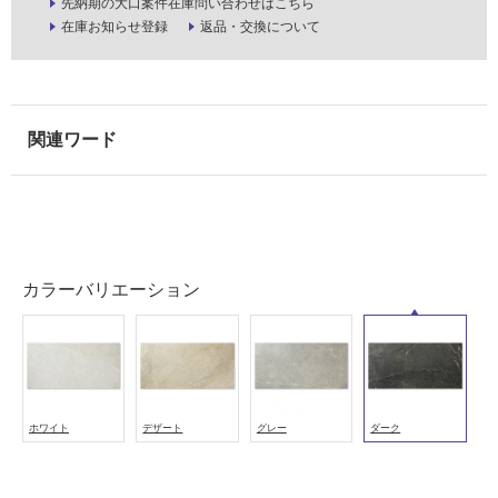
先納期の大口案件在庫問い合わせはこちら
室
在庫お知らせ登録
返品・交換について
壁
使
用
可
能
使
用
可
能
(寒
カラーバリエーション
冷
地
以
外)
使
ホワイト
デザート
グレー
ダーク
用
不
可