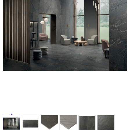
ム
修理お問い合わせ
クレーム公開
自分らしい家づくり
最高のリノベ会社が
みつ
照明
ペット用品
横浜スマート
ショールー
SUVACO
かる
リノベりす
ム
ウェルビーみのお
HDC
説明書・図面検索
水まわり
3年保証
BOX
内装用建材
パネル・壁材
タ
お役立ち情報
住まいの
スタイリング
ロートアイアン
天然石・石材
アイデア
イ
ミラタップ
チャンネル
メンテナンス・
施工材
新商品
ル
オンライン相談
屋
内
床・
屋
外
床・
浴
室