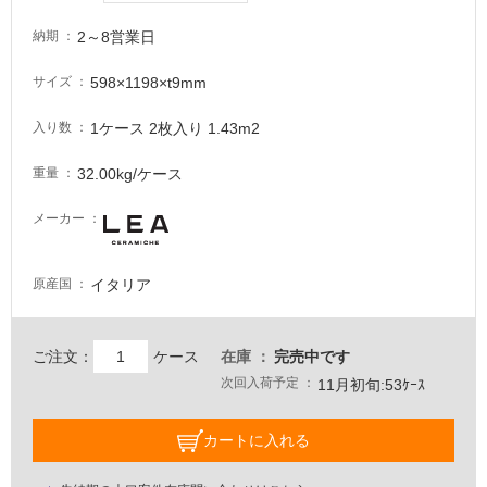
意
2～8営業日
納期
が
必
598×1198×t9mm
サイズ
要
適
1ケース 2枚入り 1.43m2
入り数
し
て
32.00kg/ケース
重量
い
な
メーカー
い
イタリア
原産国
屋
内
壁・
ご注文：
ケース
在庫
完売中です
屋
次回入荷予定
11月初旬:53ｹｰｽ
外
壁・
カートに入れる
浴