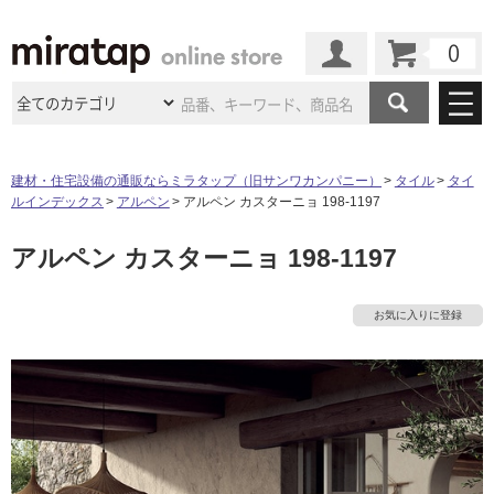
カート
マイページ
商品カテゴリ
建材・住宅設備の通販ならミラタップ（旧サンワカンパニー）
タイル
タイ
ルインデックス
アルペン
アルペン カスターニョ 198-1197
施工事例
洗面所・水回り
タイル
アルペン カスターニョ 198-1197
ショールーム
施工事例
法人案件納入事例
キッチン
浴室（風呂・
バスルー
ム）・
トイレ
ショールームの
ご案内
東京
ショールーム
お気に入りに登録
ミラタップ
のあるくらし
お客様訪問
インタビュー
ドア（扉）・
建具・玄関
サポート
扉
エクステリア
（外構）
大阪
ショールーム
仙台
ショールーム
店舗・施設事例
その他サービス
ご利用ガイド
初めての方へ
ウッドデッキ
フローリング・
床材
名古屋
ショールーム
京都
ショールーム
ミラタップと
創る家
工事会社紹介
Coziコンシ
よくある質問
お問い合わせ
ASOLIE
ェルジュ
収納
インテリア・
家具
福岡
ショールーム
札幌スマート
ショールー