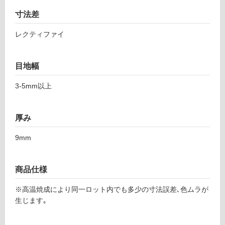
ア
し
ル
て
寸法差
ペ
い
ン
レクティファイ
る
カ
対
ス
応
目地幅
タ
し
ー
て
3-5mm以上
ニ
い
ョ
る
1
厚み
が
9
制
8-
9mm
限
1
あ
1
り
9
商品仕様
の
7
為
※高温焼成により同一ロット内でも多少の寸法誤差､色ムラが
注
運賃表
生じます｡
意
F
が