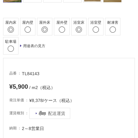
駐
車
場
屋内床
屋内壁
屋外床
屋外壁
浴室床
浴室壁
耐凍害
非
常
に
駐車場
用途表の見方
適
し
て
い
TL84143
品番
る
適
¥5,900
/ m2（税込）
し
て
¥8,378/ケース（税込）
発注単価
い
る
配送運賃
運賃種別
が
注
2～8営業日
納期
意