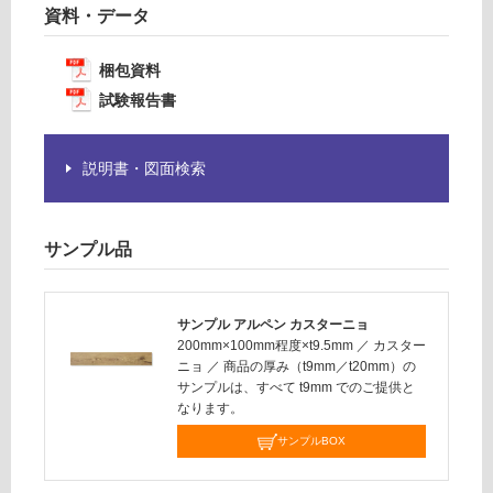
必
資料・データ
運
要
賃
※
梱包資料
合
商
計
試験報告書
品
:
仕
¥1,
様
説明書・図面検索
14
欄
0/
を
ケ
ご
ー
サンプル品
確
ス
認
く
だ
サンプル アルペン カスターニョ
200mm×100mm程度×t9.5mm
／
カスター
さ
ニョ
／
商品の厚み（t9mm／t20mm）の
い
サンプルは、すべて t9mm でのご提供と
対
なります。
応
サンプルBOX
し
て