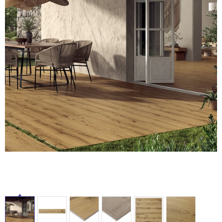
ム
修理お問い合わせ
クレーム公開
自分らしい家づくり
最高のリノベ会社が
みつ
照明
ペット用品
横浜スマート
ショールー
SUVACO
かる
リノベりす
ム
ウェルビーみのお
HDC
タ
説明書・図面検索
水まわり
3年保証
BOX
内装用建材
パネル・壁材
イ
お役立ち情報
住まいの
スタイリング
ロートアイアン
天然石・石材
アイデア
ル
ミラタップ
チャンネル
メンテナンス・
施工材
新商品
オンライン相談
屋
内
床・
屋
外
床・
浴
室
床・