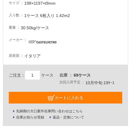
が
198×1197×t9mm
サイズ
必
要
1ケース 6枚入り 1.42m2
入り数
適
30.50kg/ケース
重量
し
て
メーカー
い
な
い
イタリア
原産国
屋
ご注文：
ケース
在庫
69ケース
内
次回入荷予定
10月中旬:19ｹｰｽ
壁・
屋
カートに入れる
外
壁・
先納期の大口案件在庫問い合わせはこちら
浴
在庫お知らせ登録
返品・交換について
室