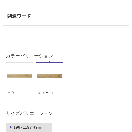
壁
使
用
可
能
使
用
可
カラーバリエーション
能
(寒
冷
地
以
外)
ロブレ
カスターニョ
使
用
サイズバリエーション
不
可
198×1197×t9mm