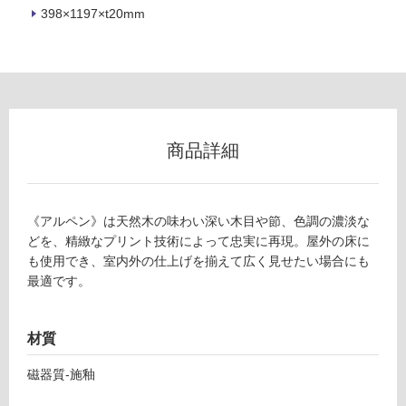
398×1197×t20mm
フ
ロ
ー
商品詳細
リ
ン
《アルペン》は天然木の味わい深い木目や節、色調の濃淡な
どを、精緻なプリント技術によって忠実に再現。屋外の床に
も使用でき、室内外の仕上げを揃えて広く見せたい場合にも
グ
T
最適です。
L
8
土足・遮
4
材質
音・床暖
1
4
対
磁器質-施釉
3
応