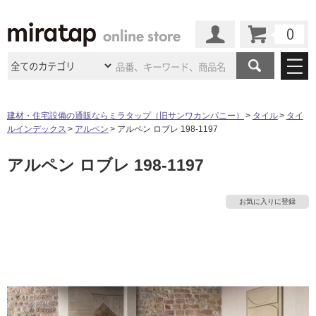
カート
マイページ
商品カテゴリ
建材・住宅設備の通販ならミラタップ（旧サンワカンパニー）
タイル
タイ
ルインデックス
アルペン
アルペン ロブレ 198-1197
施工事例
洗面所・水回り
タイル
アルペン ロブレ 198-1197
ショールーム
施工事例
法人案件納入事例
キッチン
浴室（風呂・
バスルー
ム）・
トイレ
ショールームの
ご案内
東京
ショールーム
お気に入りに登録
ミラタップ
のあるくらし
お客様訪問
インタビュー
ドア（扉）・
建具・玄関
サポート
扉
エクステリア
（外構）
大阪
ショールーム
仙台
ショールーム
店舗・施設事例
その他サービス
ご利用ガイド
初めての方へ
ウッドデッキ
フローリング・
床材
名古屋
ショールーム
京都
ショールーム
ミラタップと
創る家
工事会社紹介
Coziコンシ
よくある質問
お問い合わせ
ASOLIE
ェルジュ
収納
インテリア・
家具
福岡
ショールーム
札幌スマート
ショールー