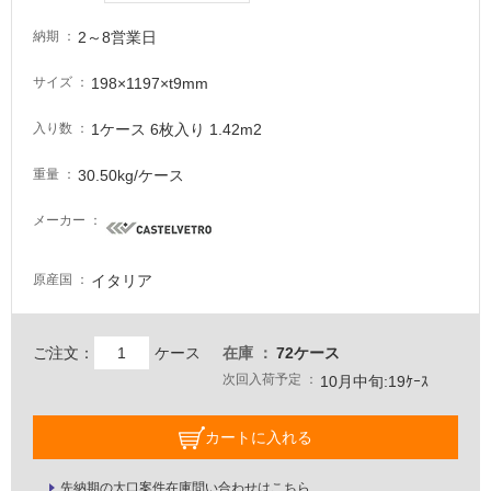
意
2～8営業日
納期
が
必
198×1197×t9mm
サイズ
要
適
1ケース 6枚入り 1.42m2
入り数
し
て
30.50kg/ケース
重量
い
な
メーカー
い
イタリア
原産国
屋
内
ご注文：
ケース
在庫
72ケース
壁・
次回入荷予定
10月中旬:19ｹｰｽ
屋
外
カートに入れる
壁・
浴
先納期の大口案件在庫問い合わせはこちら