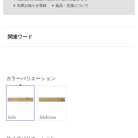
室
在庫お知らせ登録
返品・交換について
壁
使
用
可
能
使
用
可
能
カラーバリエーション
(寒
冷
地
以
外)
使
ロブレ
カスターニョ
用
不
可