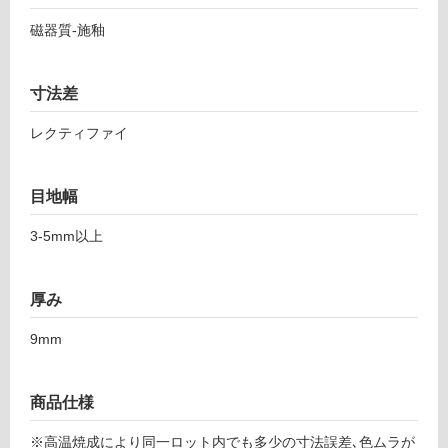
1
応
4
磁器質-施釉
し
2
て
ア
い
ル
寸法差
る
ペ
ン
レクティファイ
対
ロ
応
ブ
し
目地幅
レ
て
1
い
3-5mm以上
9
る
8-
が
1
制
厚み
1
限
9
あ
9mm
7
り
の
運賃表
為
商品仕様
F
注
※高温焼成により同一ロット内でも多少の寸法誤差､色ムラが
意