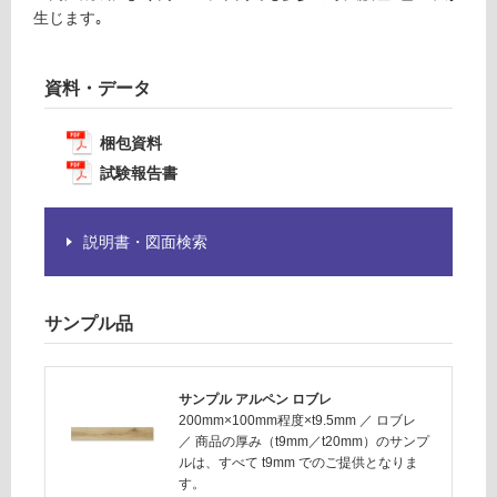
生じます｡
が
運
必
賃
要
合
資料・データ
※
計
商
:
品
梱包資料
¥1,
仕
14
試験報告書
様
0/
欄
ケ
を
説明書・図面検索
ー
ご
ス
確
認
サンプル品
く
だ
さ
サンプル アルペン ロブレ
い
200mm×100mm程度×t9.5mm
／
ロブレ
／
商品の厚み（t9mm／t20mm）のサンプ
対
ルは、すべて t9mm でのご提供となりま
応
す。
し