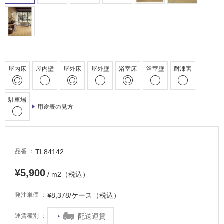
床・
駐
車
場
非
屋内床
屋内壁
屋外床
屋外壁
浴室床
浴室壁
耐凍害
常
に
適
駐車場
し
用途表の見方
て
い
る
TL84142
品番
適
し
¥5,900
/ m2（税込）
て
い
¥8,378/ケース（税込）
発注単価
る
が
配送運賃
運賃種別
注