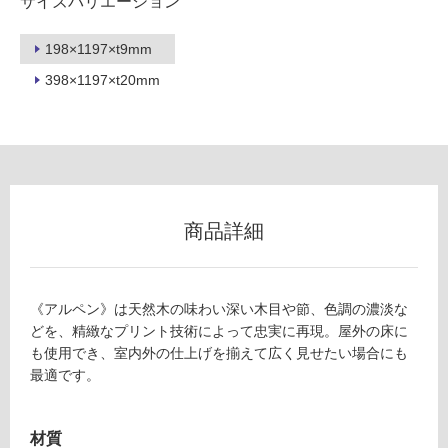
サイズバリエーション
198×1197×t9mm
398×1197×t20mm
フ
ロ
ー
リ
商品詳細
ン
《アルペン》は天然木の味わい深い木目や節、色調の濃淡な
グ
どを、精緻なプリント技術によって忠実に再現。屋外の床に
も使用でき、室内外の仕上げを揃えて広く見せたい場合にも
T
最適です。
土足・遮
L
8
音・床暖
4
材質
対