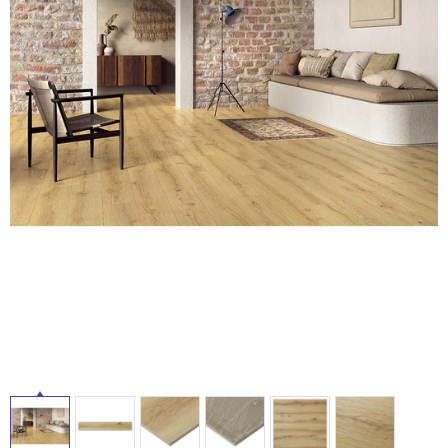
ム
修理お問い合わせ
クレーム公開
自分らしい家づくり
最高のリノベ会社が
みつ
照明
ペット用品
横浜スマート
ショールー
SUVACO
かる
リノベりす
ム
ウェルビーみのお
HDC
説明書・図面検索
水まわり
3年保証
BOX
内装用建材
パネル・壁材
タ
お役立ち情報
住まいの
スタイリング
ロートアイアン
天然石・石材
アイデア
イ
ミラタップ
チャンネル
メンテナンス・
施工材
新商品
ル
オンライン相談
屋
内
床・
屋
外
床・
浴
室