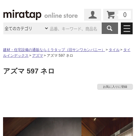
カート
マイページ
商品カテゴリ
建材・住宅設備の通販ならミラタップ（旧サンワカンパニー）
タイル
タイ
ルインデックス
アズマ
アズマ 597 ネロ
施工事例
洗面所・水回り
タイル
アズマ 597 ネロ
ショールーム
施工事例
法人案件納入事例
キッチン
浴室（風呂・
バスルー
ム）・
トイレ
ショールームの
ご案内
東京
ショールーム
お気に入りに登録
ミラタップ
のあるくらし
お客様訪問
インタビュー
ドア（扉）・
建具・玄関
サポート
扉
エクステリア
（外構）
大阪
ショールーム
仙台
ショールーム
店舗・施設事例
その他サービス
ご利用ガイド
初めての方へ
ウッドデッキ
フローリング・
床材
名古屋
ショールーム
京都
ショールーム
ミラタップと
創る家
工事会社紹介
Coziコンシ
よくある質問
お問い合わせ
ASOLIE
ェルジュ
収納
インテリア・
家具
福岡
ショールーム
札幌スマート
ショールー