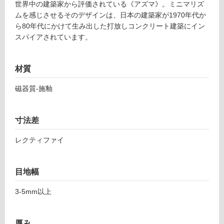
世界中の建築家から評価されている《アズマ》。ミニマリズ
ムを感じさせるそのデザインは、日本の建築家が1970年代か
土足・遮
ら80年代にかけて生み出した打放しコンクリート建築にイン
音・床暖
スパイアされています。
T
対
L
応
8
材質
し
7
て
8
磁器質-施釉
い
4
る
1
ア
対
寸法差
ズ
応
マ
レクティファイ
し
5
て
9
い
目地幅
7
る
ネ
が
3-5mm以上
ロ
制
限
運賃表
あ
厚み