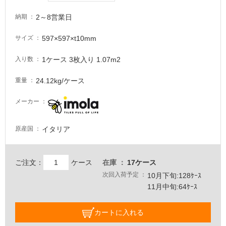
て
い
2～8営業日
納期
る
が
597×597×t10mm
サイズ
注
意
1ケース 3枚入り 1.07m2
入り数
が
24.12kg/ケース
重量
必
要
メーカー
適
し
イタリア
原産国
て
い
な
ご注文：
ケース
在庫
17ケース
い
次回入荷予定
10月下旬:128ｹｰｽ
11月中旬:64ｹｰｽ
屋
内
カートに入れる
壁・