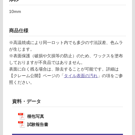
F
り
の
10mm
為
運
注
賃
意
商品仕様
合
が
計
※高温焼成により同一ロット内でも多少の寸法誤差、色ムラ
必
:
が生じます。
要
¥1,
※表面保護（破損や欠損等の防止）のため、ワックスを塗布
※
14
しておりますが不良品ではありません。
商
0/
表面に白く残る場合は、除去することが可能です。詳細は
品
ケ
【クレーム公開】ページの「
タイル表面の汚れ
」の項をご参
仕
ー
照ください。
様
ス
欄
を
資料・データ
ご
確
認
梱包写真
く
試験報告書
だ