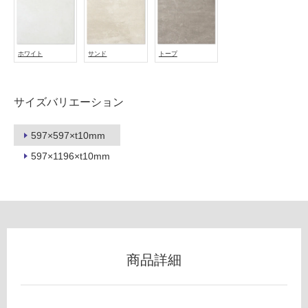
使
用
不
ホワイト
サンド
トープ
可
サイズバリエーション
フ
597×597×t10mm
597×1196×t10mm
ロ
ー
リ
商品詳細
ン
グ