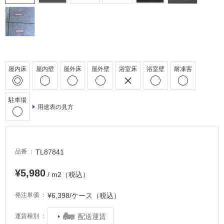
外
床・
浴
室
床・
駐
屋内床
屋内壁
屋外床
屋外壁
浴室床
浴室壁
耐凍害
車
場
駐車場
用途表の見方
非
常
に
適
TL87841
品番
し
て
¥5,980
/ m2（税込）
い
る
¥6,398/ケース（税込）
発注単価
適
し
配送運賃
運賃種別