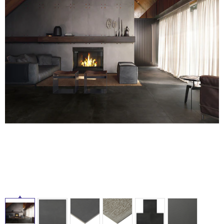
ム
修理お問い合わせ
クレーム公開
自分らしい家づくり
最高のリノベ会社が
みつ
照明
ペット用品
横浜スマート
ショールー
SUVACO
かる
リノベりす
ム
ウェルビーみのお
HDC
説明書・図面検索
水まわり
3年保証
BOX
内装用建材
パネル・壁材
お役立ち情報
住まいの
スタイリング
ロートアイアン
天然石・石材
アイデア
ミラタップ
チャンネル
メンテナンス・
施工材
新商品
オンライン相談
タ
イ
ル
屋
内
床・
屋