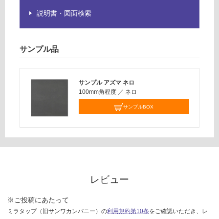
さ
い
説明書・図面検索
対
応
サンプル品
し
て
い
な
サンプル アズマ ネロ
100mm角程度
／
ネロ
い
サンプルBOX
レビュー
※ご投稿にあたって
ミラタップ（旧サンワカンパニー）の
利用規約第10条
をご確認いただき、レ