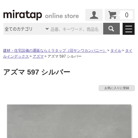
カート
マイページ
商品カテゴリ
建材・住宅設備の通販ならミラタップ（旧サンワカンパニー）
タイル
タイ
ルインデックス
アズマ
アズマ 597 シルバー
施工事例
洗面所・水回り
タイル
アズマ 597 シルバー
ショールーム
施工事例
法人案件納入事例
キッチン
浴室（風呂・
バスルー
ム）・
トイレ
ショールームの
ご案内
東京
ショールーム
お気に入りに登録
ミラタップ
のあるくらし
お客様訪問
インタビュー
ドア（扉）・
建具・玄関
サポート
扉
エクステリア
（外構）
大阪
ショールーム
仙台
ショールーム
店舗・施設事例
その他サービス
ご利用ガイド
初めての方へ
ウッドデッキ
フローリング・
床材
名古屋
ショールーム
京都
ショールーム
ミラタップと
創る家
工事会社紹介
Coziコンシ
よくある質問
お問い合わせ
ASOLIE
ェルジュ
収納
インテリア・
家具
福岡
ショールーム
札幌スマート
ショールー