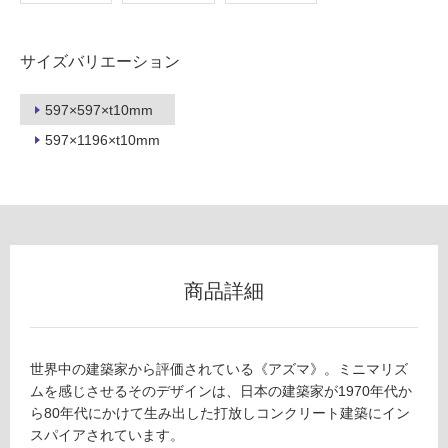
用
不
可
サイズバリエーション
597×597×t10mm
597×1196×t10mm
フ
ロ
ー
リ
商品詳細
ン
世界中の建築家から評価されている《アズマ》。ミニマリズ
グ
ムを感じさせるそのデザインは、日本の建築家が1970年代か
ら80年代にかけて生み出した打放しコンクリート建築にイン
スパイアされています。
土足・遮