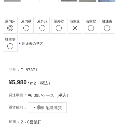
浴
室
床・
屋内床
屋内壁
屋外床
屋外壁
浴室床
浴室壁
耐凍害
駐
車
駐車場
場
用途表の見方
非
常
に
TL87871
品番
適
し
¥5,980
/ m2（税込）
て
い
¥6,398/ケース（税込）
発注単価
る
適
配送運賃
運賃種別
し
て
2～8営業日
納期
い