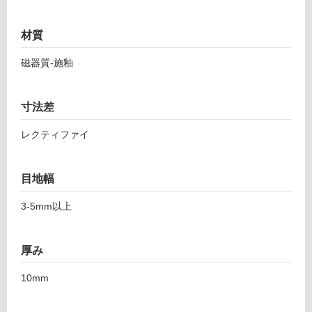
T
音・床暖
L
材質
対
8
応
7
磁器質-施釉
し
8
て
7
い
1
寸法差
る
ア
ズ
レクティファイ
対
マ
応
5
し
目地幅
9
て
7
い
3-5mm以上
シ
る
ル
が
バ
制
厚み
ー
限
あ
10mm
運賃表
り
F
の