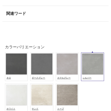
壁・
浴
室
壁
使
用
可
カラーバリエーション
能
使
用
可
能
(寒
ネロ
ダークグレー
カマルグレー
シルバー
冷
地
以
外)
使
ホワイト
サンド
トープ