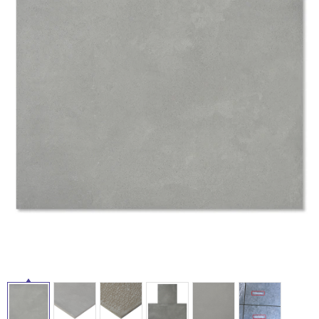
ム
修理お問い合わせ
クレーム公開
自分らしい家づくり
最高のリノベ会社が
みつ
照明
ペット用品
横浜スマート
ショールー
SUVACO
かる
リノベりす
ム
ウェルビーみのお
HDC
説明書・図面検索
水まわり
3年保証
BOX
内装用建材
パネル・壁材
お役立ち情報
住まいの
スタイリング
ロートアイアン
天然石・石材
アイデア
タ
ミラタップ
チャンネル
メンテナンス・
施工材
新商品
オンライン相談
イ
ル
屋
内
床・
屋
外
床・