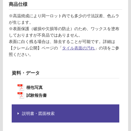
為
商品仕様
注
運
※高温焼成により同一ロット内でも多少の寸法誤差、色ムラ
意
賃
が生じます。
が
合
※表面保護（破損や欠損等の防止）のため、ワックスを塗布
必
計
しておりますが不良品ではありません。
要
:
表面に白く残る場合は、除去することが可能です。詳細は
※
¥1,
【クレーム公開】ページの「
タイル表面の汚れ
」の項をご参
商
14
照ください。
品
0/
仕
ケ
様
ー
資料・データ
欄
ス
を
ご
梱包写真
確
試験報告書
認
く
だ
説明書・図面検索
さ
い