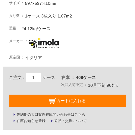
る
597×597×t10mm
サイズ
が
注
1ケース 3枚入り 1.07m2
入り数
意
24.12kg/ケース
が
重量
必
メーカー
要
適
イタリア
原産国
し
て
い
ご注文：
ケース
在庫
408ケース
な
い
次回入荷予定
10月下旬:96ｹｰｽ
屋
カートに入れる
内
先納期の大口案件在庫問い合わせはこちら
壁・
在庫お知らせ登録
返品・交換について
屋
外