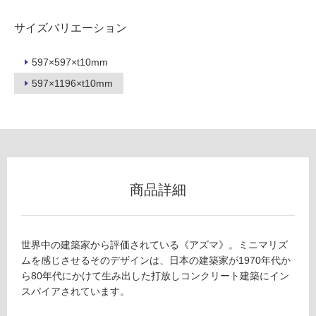
用
サイズバリエーション
不
可
597×597×t10mm
597×1196×t10mm
フ
ロ
ー
商品詳細
リ
ン
世界中の建築家から評価されている《アズマ》。ミニマリズ
ムを感じさせるそのデザインは、日本の建築家が1970年代か
ら80年代にかけて生み出した打放しコンクリート建築にイン
グ
T
スパイアされています。
L