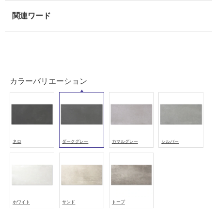
外
壁・
浴
室
壁
使
用
カラーバリエーション
可
能
使
用
可
ネロ
ダークグレー
カマルグレー
シルバー
能
(寒
冷
地
以
外)
ホワイト
サンド
トープ
使