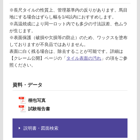
の
為
※長尺タイルの性質上、管理基準内の反りがあります。馬目
運賃表
注
地にする場合はずらし幅を1/4以内におすすめします。
F
意
※高温焼成により同一ロット内でも多少の寸法誤差、色ムラ
が
が生じます。
必
運
※表面保護（破損や欠損等の防止）のため、ワックスを塗布
要
賃
しておりますが不良品ではありません。
※
合
表面に白く残る場合は、除去することが可能です。詳細は
商
計
【クレーム公開】ページの「
タイル表面の汚れ
」の項をご参
品
:
照ください。
仕
¥1,
様
14
欄
0/
資料・データ
を
ケ
ご
ー
梱包写真
確
ス
試験報告書
認
く
だ
説明書・図面検索
さ
い