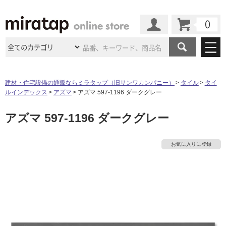
カート
マイページ
商品カテゴリ
建材・住宅設備の通販ならミラタップ（旧サンワカンパニー）
タイル
タイ
ルインデックス
アズマ
アズマ 597-1196 ダークグレー
施工事例
洗面所・水回り
タイル
アズマ 597-1196 ダークグレー
ショールーム
施工事例
法人案件納入事例
キッチン
浴室（風呂・
バスルー
ム）・
トイレ
ショールームの
ご案内
東京
ショールーム
お気に入りに登録
ミラタップ
のあるくらし
お客様訪問
インタビュー
ドア（扉）・
建具・玄関
サポート
扉
エクステリア
（外構）
大阪
ショールーム
仙台
ショールーム
店舗・施設事例
その他サービス
ご利用ガイド
初めての方へ
ウッドデッキ
フローリング・
床材
名古屋
ショールーム
京都
ショールーム
ミラタップと
創る家
工事会社紹介
Coziコンシ
よくある質問
お問い合わせ
ASOLIE
ェルジュ
収納
インテリア・
家具
福岡
ショールーム
札幌スマート
ショールー