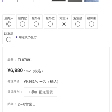
床・
浴
室
屋内床
屋内壁
屋外床
屋外壁
浴室床
浴室壁
耐凍害
床・
駐
車
駐車場
用途表の見方
場
非
常
に
TL87891
品番
適
¥6,980
し
/ m2（税込）
て
い
¥9,981/ケース（税込）
発注単価
る
配送運賃
運賃種別
適
し
2～8営業日
納期
て
い