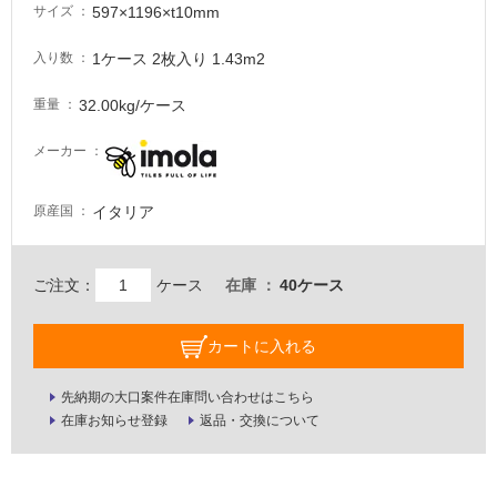
597×1196×t10mm
サイズ
る
が
1ケース 2枚入り 1.43m2
入り数
注
意
32.00kg/ケース
重量
が
必
メーカー
要
適
イタリア
原産国
し
て
い
ご注文：
ケース
在庫
40ケース
な
い
カートに入れる
屋
先納期の大口案件在庫問い合わせはこちら
内
在庫お知らせ登録
返品・交換について
壁・
屋