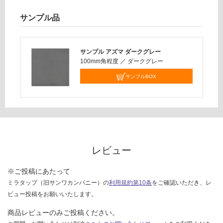
対
サンプル品
応
し
て
サンプル アズマ ダークグレー
い
100mm角程度
／
ダークグレー
な
サンプルBOX
い
レビュー
※ご投稿にあたって
ミラタップ（旧サンワカンパニー）の
利用規約第10条
をご確認いただき、レ
ビュー投稿をお願いいたします。
商品レビューのみご投稿ください。