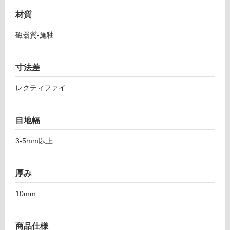
土足・遮
8
7
材質
音・床暖
8
対
磁器質-施釉
9
応
1
し
ア
て
寸法差
ズ
い
マ
レクティファイ
る
5
9
対
7-
応
目地幅
1
し
1
て
3-5mm以上
9
い
6
る
ダ
厚み
が
ー
制
10mm
ク
限
グ
あ
レ
り
商品仕様
ー