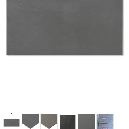
ム
修理お問い合わせ
クレーム公開
自分らしい家づくり
最高のリノベ会社が
みつ
照明
ペット用品
横浜スマート
ショールー
SUVACO
かる
リノベりす
ム
ウェルビーみのお
HDC
説明書・図面検索
水まわり
3年保証
BOX
内装用建材
パネル・壁材
お役立ち情報
住まいの
スタイリング
ロートアイアン
天然石・石材
アイデア
タ
ミラタップ
チャンネル
メンテナンス・
施工材
新商品
オンライン相談
イ
ル
屋
内
床・
屋
外