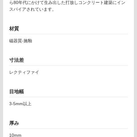
ら80年代にかけて生み出した打放しコンクリート建築にイン
L
スパイアされています。
土足・遮
8
7
音・床暖
9
材質
対
0
応
1
磁器質-施釉
し
ア
て
ズ
い
マ
寸法差
る
5
9
レクティファイ
対
7-
応
1
し
目地幅
1
て
9
い
3-5mm以上
6
る
カ
が
マ
制
厚み
ル
限
グ
あ
10mm