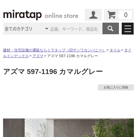
カート
マイページ
商品カテゴリ
建材・住宅設備の通販ならミラタップ（旧サンワカンパニー）
タイル
タイ
ルインデックス
アズマ
アズマ 597-1196 カマルグレー
施工事例
洗面所・水回り
タイル
アズマ 597-1196 カマルグレー
ショールーム
施工事例
法人案件納入事例
キッチン
浴室（風呂・
バスルー
ム）・
トイレ
ショールームの
ご案内
東京
ショールーム
お気に入りに登録
ミラタップ
のあるくらし
お客様訪問
インタビュー
ドア（扉）・
建具・玄関
サポート
扉
エクステリア
（外構）
大阪
ショールーム
仙台
ショールーム
店舗・施設事例
その他サービス
ご利用ガイド
初めての方へ
ウッドデッキ
フローリング・
床材
名古屋
ショールーム
京都
ショールーム
ミラタップと
創る家
工事会社紹介
Coziコンシ
よくある質問
お問い合わせ
ASOLIE
ェルジュ
収納
インテリア・
家具
福岡
ショールーム
札幌スマート
ショールー