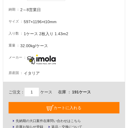
て
い
2～8営業日
納期
る
が
597×1196×t10mm
サイズ
注
意
1ケース 2枚入り 1.43m2
入り数
が
32.00kg/ケース
重量
必
要
メーカー
適
し
イタリア
原産国
て
い
な
ご注文：
ケース
在庫
191ケース
い
屋
カートに入れる
内
先納期の大口案件在庫問い合わせはこちら
壁・
在庫お知らせ登録
返品・交換について