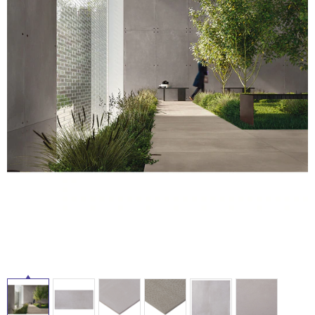
ム
修理お問い合わせ
クレーム公開
自分らしい家づくり
最高のリノベ会社が
みつ
照明
ペット用品
横浜スマート
ショールー
SUVACO
かる
リノベりす
ム
ウェルビーみのお
HDC
説明書・図面検索
水まわり
3年保証
BOX
内装用建材
パネル・壁材
お役立ち情報
住まいの
スタイリング
ロートアイアン
天然石・石材
アイデア
ミラタップ
チャンネル
メンテナンス・
施工材
新商品
オンライン相談
タ
イ
ル
屋
内
床・
屋