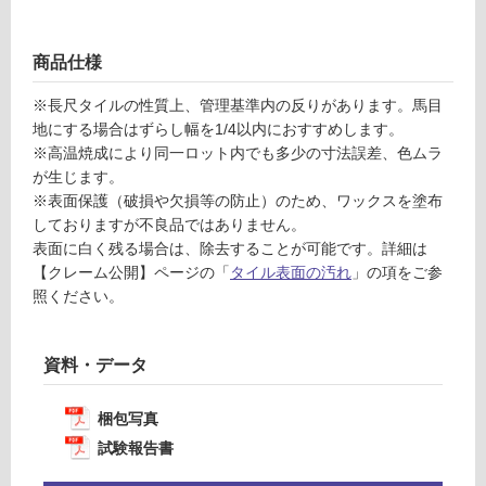
レ
り
ー
の
為
商品仕様
運賃表
注
F
※長尺タイルの性質上、管理基準内の反りがあります。馬目
意
地にする場合はずらし幅を1/4以内におすすめします。
が
※高温焼成により同一ロット内でも多少の寸法誤差、色ムラ
必
運
が生じます。
要
賃
※表面保護（破損や欠損等の防止）のため、ワックスを塗布
※
合
しておりますが不良品ではありません。
商
計
表面に白く残る場合は、除去することが可能です。詳細は
品
:
【クレーム公開】ページの「
タイル表面の汚れ
」の項をご参
仕
¥1,
照ください。
様
14
欄
0/
を
ケ
資料・データ
ご
ー
確
ス
認
梱包写真
く
試験報告書
だ