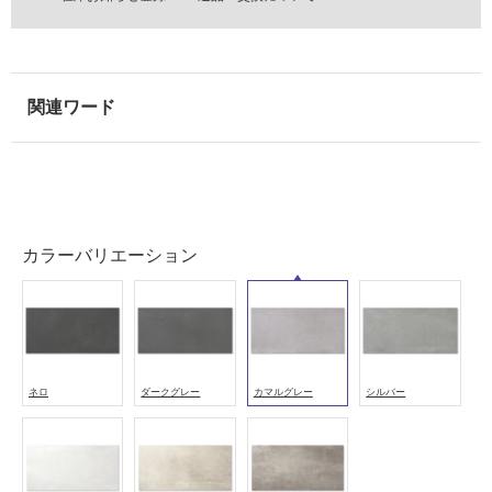
屋
外
壁・
浴
室
壁
使
用
可
カラーバリエーション
能
使
用
可
能
(寒
ネロ
ダークグレー
カマルグレー
シルバー
冷
地
以
外)