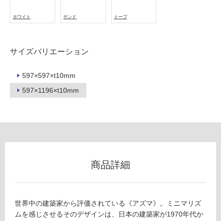
使
ホワイト
サンド
トープ
用
不
可
サイズバリエーション
597×597×t10mm
597×1196×t10mm
フ
ロ
ー
リ
商品詳細
ン
世界中の建築家から評価されている《アズマ》。ミニマリズ
グ
ムを感じさせるそのデザインは、日本の建築家が1970年代か
T