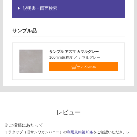
さ
い
説明書・図面検索
対
応
サンプル品
し
て
い
な
サンプル アズマ カマルグレー
100mm角程度
／
カマルグレー
い
サンプルBOX
レビュー
※ご投稿にあたって
ミラタップ（旧サンワカンパニー）の
利用規約第10条
をご確認いただき、レ