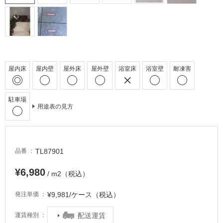
外
床・
浴
室
床・
駐
屋内床
屋内壁
屋外床
屋外壁
浴室床
浴室壁
耐凍害
車
場
駐車場
用途表の見方
非
常
に
適
TL87901
品番
し
て
¥6,980
/ m2（税込）
い
る
¥9,981/ケース（税込）
発注単価
適
し
配送運賃
運賃種別