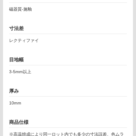
T
音・床暖
L
磁器質-施釉
8
対
7
応
9
寸法差
し
2
て
1
レクティファイ
い
バ
る
イ
対
目地幅
ブ
応
ス
し
3-5mm以上
5
て
9
い
7
厚み
る
ベ
が
ー
10mm
制
ジ
限
ュ
あ
商品仕様
り
運賃表
の
F
※高温焼成により同一ロット内でも多少の寸法誤差、色ムラ