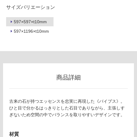
用
サイズバリエーション
不
可
597×597×t10mm
597×1196×t10mm
フ
ロ
ー
商品詳細
リ
古来の石が持つエッセンスを忠実に再現した《バイブス》。
ン
ひと目で分かるはっきりとした石目でありながら、主張しす
ぎないため空間の中でバランスを取りやすいデザインです。
グ
土足・遮
材質