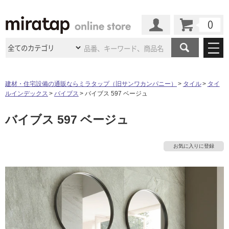
カート
マイページ
商品カテゴリ
建材・住宅設備の通販ならミラタップ（旧サンワカンパニー）
タイル
タイ
ルインデックス
バイブス
バイブス 597 ベージュ
施工事例
洗面所・水回り
タイル
バイブス 597 ベージュ
ショールーム
施工事例
法人案件納入事例
キッチン
浴室（風呂・
バスルー
ム）・
トイレ
ショールームの
ご案内
東京
ショールーム
お気に入りに登録
ミラタップ
のあるくらし
お客様訪問
インタビュー
ドア（扉）・
建具・玄関
サポート
扉
エクステリア
（外構）
大阪
ショールーム
仙台
ショールーム
店舗・施設事例
その他サービス
ご利用ガイド
初めての方へ
ウッドデッキ
フローリング・
床材
名古屋
ショールーム
京都
ショールーム
ミラタップと
創る家
工事会社紹介
Coziコンシ
よくある質問
お問い合わせ
ASOLIE
ェルジュ
収納
インテリア・
家具
福岡
ショールーム
札幌スマート
ショールー