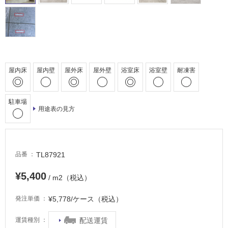
浴
室
床・
駐
車
屋内床
屋内壁
屋外床
屋外壁
浴室床
浴室壁
耐凍害
場
非
常
駐車場
用途表の見方
に
適
し
て
TL87921
品番
い
る
¥5,400
/ m2（税込）
適
し
¥5,778/ケース（税込）
発注単価
て
い
配送運賃
運賃種別