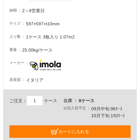
る
が
2～8営業日
納期
注
意
597×597×t10mm
サイズ
が
必
1ケース 3枚入り 1.07m2
入り数
要
25.00kg/ケース
重量
適
し
メーカー
て
い
な
イタリア
原産国
い
ご注文：
ケース
在庫
8ケース
屋
次回入荷予定
09月中旬:96ｹｰｽ
内
10月下旬:192ｹｰｽ
壁・
屋
カートに入れる
外