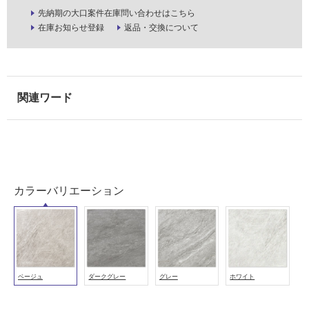
壁・
先納期の大口案件在庫問い合わせはこちら
浴
在庫お知らせ登録
返品・交換について
室
壁
使
用
可
能
使
用
可
カラーバリエーション
能
(寒
冷
地
以
外)
ベージュ
ダークグレー
グレー
ホワイト
使