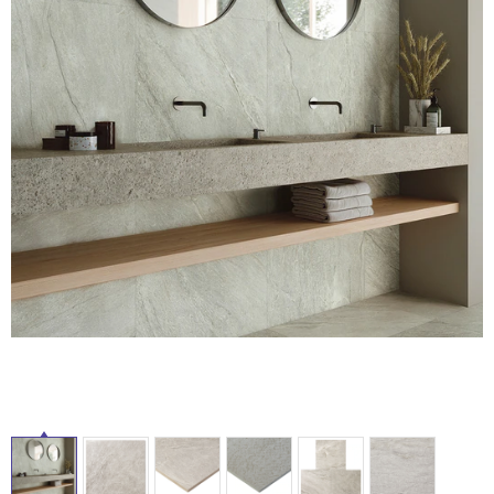
ム
修理お問い合わせ
クレーム公開
自分らしい家づくり
最高のリノベ会社が
みつ
照明
ペット用品
横浜スマート
ショールー
SUVACO
かる
リノベりす
ム
ウェルビーみのお
HDC
説明書・図面検索
水まわり
3年保証
BOX
内装用建材
パネル・壁材
お役立ち情報
住まいの
スタイリング
ロートアイアン
天然石・石材
アイデア
タ
ミラタップ
チャンネル
メンテナンス・
施工材
新商品
オンライン相談
イ
ル
屋
内
床・
屋
外
床・