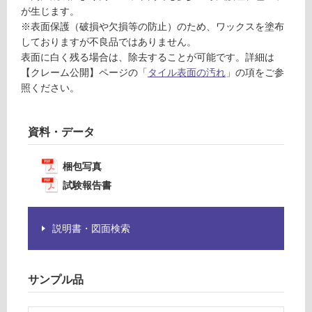
為
が生じます。
注
※表面保護（破損や欠損等の防止）のため、ワックスを塗布
運
意
しておりますが不良品ではありません。
賃
が
表面に白く残る場合は、除去することが可能です。詳細は
合
必
【クレーム公開】ページの「
タイル表面の汚れ
」の項をご参
計
要
照ください。
:
※
¥1,
商
14
品
資料・データ
0/
仕
ケ
様
梱包写真
ー
欄
ス
試験報告書
を
ご
確
説明書・図面検索
認
く
だ
サンプル品
さ
い