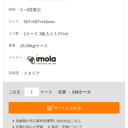
が
注
2～8営業日
納期
意
が
597×597×t10mm
サイズ
必
要
1ケース 3枚入り 1.07m2
入り数
適
25.00kg/ケース
重量
し
て
メーカー
い
な
い
イタリア
原産国
屋
ご注文：
ケース
在庫
132ケース
内
壁・
カートに入れる
屋
外
先納期の大口案件在庫問い合わせはこちら
壁・
在庫お知らせ登録
返品・交換について