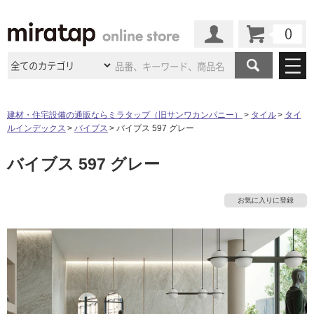
カート
マイページ
商品カテゴリ
建材・住宅設備の通販ならミラタップ（旧サンワカンパニー）
タイル
タイ
ルインデックス
バイブス
バイブス 597 グレー
施工事例
洗面所・水回り
タイル
バイブス 597 グレー
ショールーム
施工事例
法人案件納入事例
キッチン
浴室（風呂・
バスルー
ム）・
トイレ
ショールームの
ご案内
東京
ショールーム
お気に入りに登録
ミラタップ
のあるくらし
お客様訪問
インタビュー
ドア（扉）・
建具・玄関
サポート
扉
エクステリア
（外構）
大阪
ショールーム
仙台
ショールーム
店舗・施設事例
その他サービス
ご利用ガイド
初めての方へ
ウッドデッキ
フローリング・
床材
名古屋
ショールーム
京都
ショールーム
ミラタップと
創る家
工事会社紹介
Coziコンシ
よくある質問
お問い合わせ
ASOLIE
ェルジュ
収納
インテリア・
家具
福岡
ショールーム
札幌スマート
ショールー