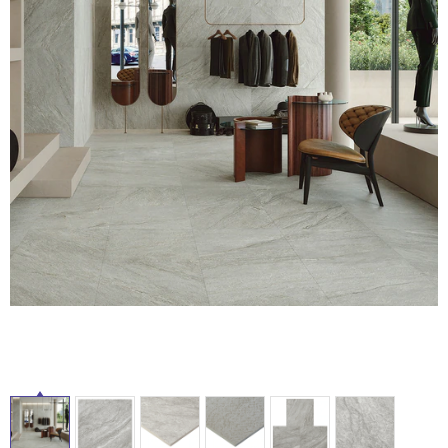
ム
修理お問い合わせ
クレーム公開
自分らしい家づくり
最高のリノベ会社が
みつ
照明
ペット用品
横浜スマート
ショールー
SUVACO
かる
リノベりす
ム
ウェルビーみのお
HDC
説明書・図面検索
水まわり
3年保証
BOX
内装用建材
パネル・壁材
お役立ち情報
住まいの
スタイリング
タ
ロートアイアン
天然石・石材
アイデア
ミラタップ
チャンネル
イ
メンテナンス・
施工材
新商品
オンライン相談
ル
屋
内
床・
屋
外
床・
浴