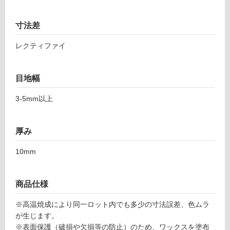
L
対
8
寸法差
応
7
し
9
レクティファイ
て
4
い
1
る
バ
目地幅
イ
対
ブ
応
3-5mm以上
ス
し
5
て
9
厚み
い
7
る
10mm
グ
が
レ
制
ー
限
商品仕様
あ
運賃表
り
※高温焼成により同一ロット内でも多少の寸法誤差、色ムラ
F
の
が生じます。
為
※表面保護（破損や欠損等の防止）のため、ワックスを塗布