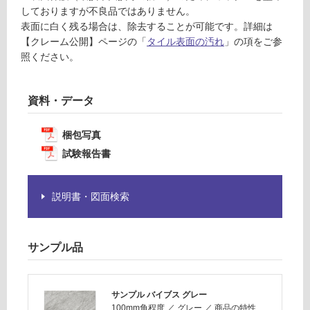
注
運
しておりますが不良品ではありません。
意
賃
表面に白く残る場合は、除去することが可能です。詳細は
が
合
【クレーム公開】ページの「
タイル表面の汚れ
」の項をご参
必
計
照ください。
要
:
※
¥1,
商
14
資料・データ
品
0/
仕
ケ
梱包写真
様
ー
試験報告書
欄
ス
を
ご
説明書・図面検索
確
認
く
サンプル品
だ
さ
い
サンプル バイブス グレー
対
100mm角程度
／
グレー
／
商品の特性