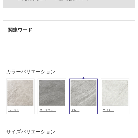
浴
室
壁
使
用
可
能
使
用
カラーバリエーション
可
能
(寒
冷
地
以
ベージュ
ダークグレー
グレー
ホワイト
外)
使
サイズバリエーション
用