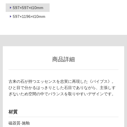
不
可
597×597×t10mm
597×1196×t10mm
フ
ロ
商品詳細
ー
リ
古来の石が持つエッセンスを忠実に再現した《バイブス》。
ひと目で分かるはっきりとした石目でありながら、主張しす
ン
ぎないため空間の中でバランスを取りやすいデザインです。
グ
材質
土足・遮
磁器質-施釉
T
音・床暖