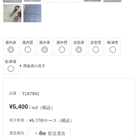
室
床・
駐
車
場
屋内床
屋内壁
屋外床
屋外壁
浴室床
浴室壁
耐凍害
非
常
に
駐車場
用途表の見方
適
し
て
い
TL87941
品番
る
適
¥5,400
/ m2（税込）
し
て
¥5,778/ケース（税込）
発注単価
い
る
配送運賃
運賃種別