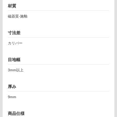
応
1
材質
し
ト
て
磁器質-施釉
レ
い
バ
る
ー
寸法差
ク
対
ソ
応
カリバー
ウ
し
ル
て
5
い
目地幅
4
る
0
が
3mm以上
ナ
制
チ
限
ュ
厚み
あ
ラ
り
9mm
ル
の
為
運賃表
注
商品仕様
F
意