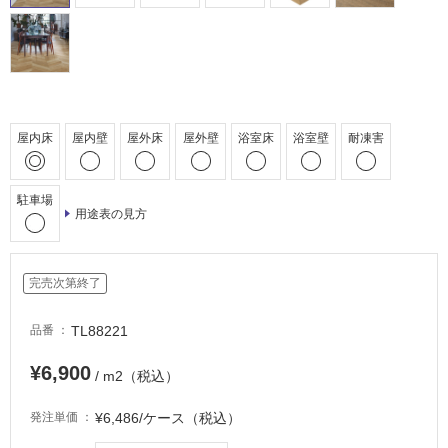
床・
駐
車
場
非
屋内床
屋内壁
屋外床
屋外壁
浴室床
浴室壁
耐凍害
常
に
適
駐車場
し
用途表の見方
て
い
る
完売次第終了
適
し
TL88221
品番
て
¥6,900
い
/ m2（税込）
る
が
¥6,486/ケース（税込）
発注単価
注