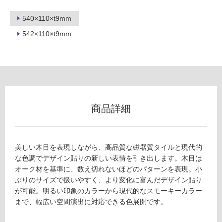
540×110×t9mm
542×110×t9mm
フ
ロ
ー
商品詳細
リ
ン
美しい木目を表現しながら、高品質な磁器質タイルと現代的
な色調でデザイン貼りの新しい表情を引き出します。木目は
グ
T
オーク材を基準に、数え切れないほどのパターンを表現。小
L
ぶりのサイズで扱いやすく、より変化に富んだデザイン貼り
土足・遮
8
が可能。明るい印象のカラーから現代的なスモーキーカラー
8
音・床暖
まで、幅広い空間演出に対応できる色展開です。
2
対
2