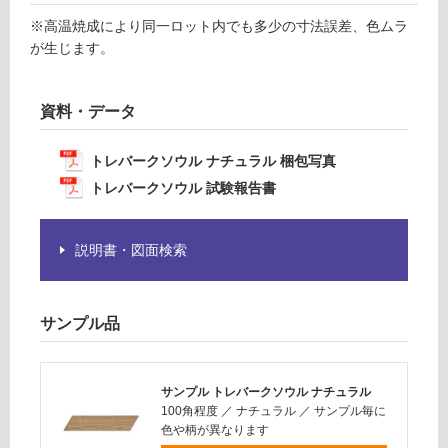
が
※高温焼成により同一ロット内でも多少の寸法誤差、色ムラ
必
運
が生じます。
要
賃
※
合
商
計
資料・データ
品
:
仕
¥1,
トレバークソウル ナチュラル 梱包写真
様
14
トレバークソウル 試験報告書
欄
0/
を
ケ
ご
ー
説明書・図面検索
確
ス
認
く
サンプル品
だ
さ
い
サンプル トレバークソウル ナチュラル
対
100角程度
／
ナチュラル
／
サンプル毎に
応
色や柄が異なります
し