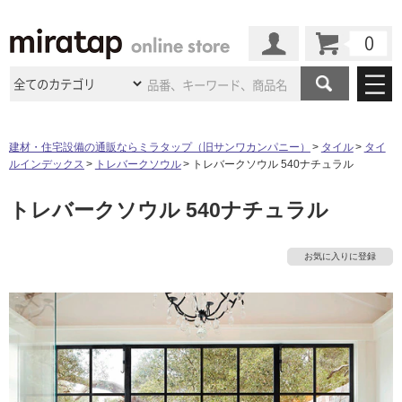
カート
マイページ
商品カテゴリ
建材・住宅設備の通販ならミラタップ（旧サンワカンパニー）
タイル
タイ
ルインデックス
トレバークソウル
トレバークソウル 540ナチュラル
施工事例
洗面所・水回り
タイル
トレバークソウル 540ナチュラル
ショールーム
施工事例
法人案件納入事例
キッチン
浴室（風呂・
バスルー
ム）・
トイレ
ショールームの
ご案内
東京
ショールーム
お気に入りに登録
ミラタップ
のあるくらし
お客様訪問
インタビュー
ドア（扉）・
建具・玄関
サポート
扉
エクステリア
（外構）
大阪
ショールーム
仙台
ショールーム
店舗・施設事例
その他サービス
ご利用ガイド
初めての方へ
ウッドデッキ
フローリング・
床材
名古屋
ショールーム
京都
ショールーム
ミラタップと
創る家
工事会社紹介
Coziコンシ
よくある質問
お問い合わせ
ASOLIE
ェルジュ
収納
インテリア・
家具
福岡
ショールーム
札幌スマート
ショールー