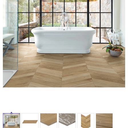
ム
修理お問い合わせ
クレーム公開
自分らしい家づくり
最高のリノベ会社が
みつ
照明
ペット用品
横浜スマート
ショールー
SUVACO
かる
リノベりす
ム
ウェルビーみのお
HDC
説明書・図面検索
水まわり
3年保証
BOX
内装用建材
パネル・壁材
タ
お役立ち情報
住まいの
スタイリング
ロートアイアン
天然石・石材
イ
アイデア
ミラタップ
チャンネル
メンテナンス・
施工材
新商品
ル
オンライン相談
屋
内
床・
屋
外
床・
浴
室