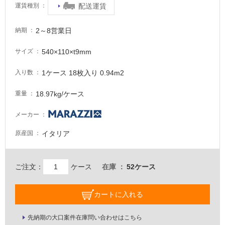
意
配送運賃
運賃種別
が
必
2～8営業日
納期
要
540×110×t9mm
サイズ
適
し
1ケース 18枚入り 0.94m2
入り数
て
い
18.97kg/ケース
重量
な
い
メーカー
イタリア
原産国
屋
内
壁・
ご注文：
ケース
在庫
52ケース
屋
外
カートに入れる
壁・
浴
先納期の大口案件在庫問い合わせはこちら