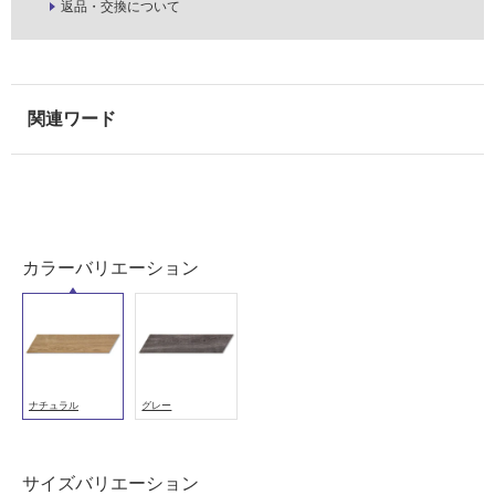
室
返品・交換について
壁
使
用
可
能
使
用
可
能
カラーバリエーション
(寒
冷
地
以
外)
ナチュラル
グレー
使
用
不
サイズバリエーション
可