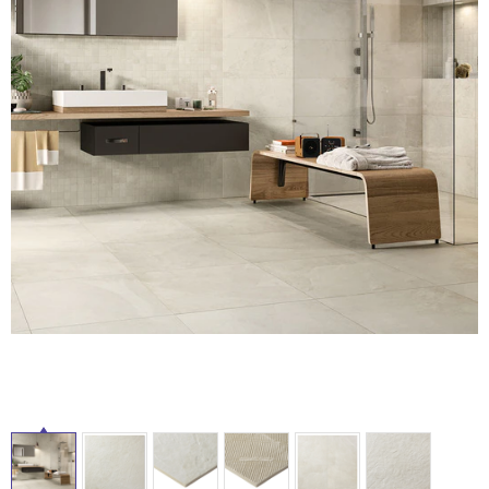
ム
修理お問い合わせ
クレーム公開
自分らしい家づくり
最高のリノベ会社が
みつ
照明
ペット用品
横浜スマート
ショールー
SUVACO
かる
リノベりす
ム
ウェルビーみのお
HDC
説明書・図面検索
水まわり
3年保証
BOX
内装用建材
パネル・壁材
お役立ち情報
住まいの
スタイリング
ロートアイアン
天然石・石材
タ
アイデア
ミラタップ
チャンネル
イ
メンテナンス・
施工材
新商品
オンライン相談
ル
屋
内
床・
屋
外
床・
浴