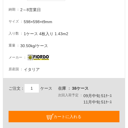
が
注
2～8営業日
納期
意
598×598×t9mm
サイズ
が
必
1ケース 4枚入り 1.43m2
入り数
要
適
30.50kg/ケース
重量
し
て
メーカー
い
な
イタリア
原産国
い
ご注文：
ケース
在庫
38ケース
屋
次回入荷予定
09月中旬:51ｹｰｽ
内
11月中旬:51ｹｰｽ
壁・
屋
カートに入れる
外
壁・