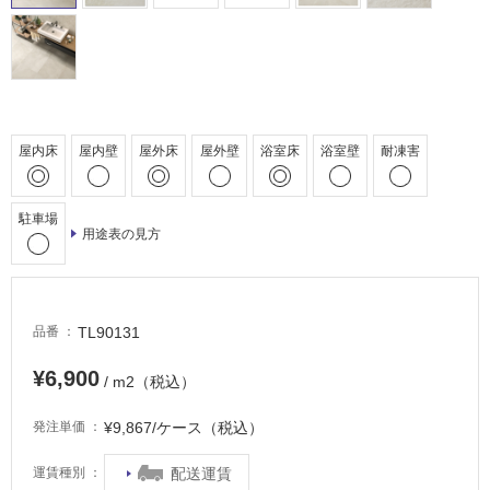
室
床・
駐
車
場
屋内床
屋内壁
屋外床
屋外壁
浴室床
浴室壁
耐凍害
非
常
駐車場
に
用途表の見方
適
し
て
い
TL90131
品番
る
¥6,900
/ m2（税込）
適
し
¥9,867/ケース（税込）
発注単価
て
い
配送運賃
運賃種別
る