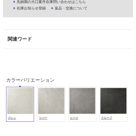
先納期の大口案件在庫問い合わせはこちら
浴
在庫お知らせ登録
返品・交換について
室
壁
使
用
可
能
使
用
可
カラーバリエーション
能
(寒
冷
地
以
外)
グレン
リバー
ピーク
グルーブ
使
用