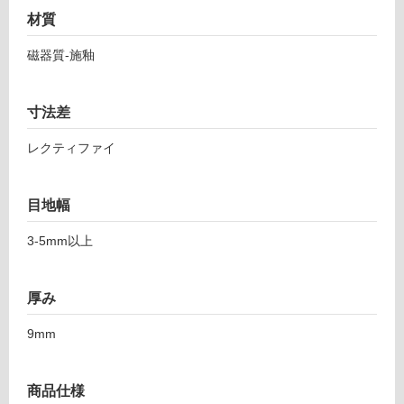
音・床暖
9
材質
0
対
1
応
磁器質-施釉
3
し
1
て
テ
寸法差
い
ッ
る
ク
レクティファイ
対
ス
応
レ
し
目地幅
ー
て
ト
い
3-5mm以上
5
る
9
が
8
厚み
制
グ
限
レ
9mm
あ
ン
り
の
運賃表
商品仕様
為