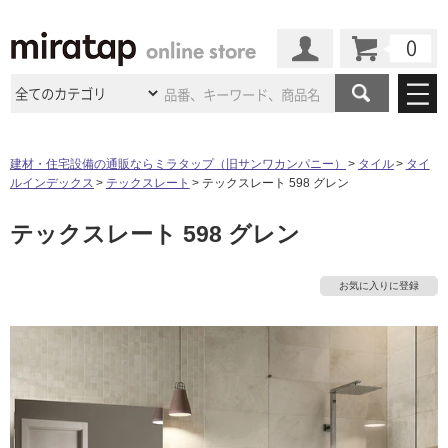
カート
マイページ
商品カテゴリ
建材・住宅設備の通販ならミラタップ（旧サンワカンパニー）
タイル
タイ
ルインデックス
テックスレート
テックスレート 598 グレン
施工事例
洗面所・水回り
タイル
テックスレート 598 グレン
ショールーム
施工事例
法人案件納入事例
キッチン
浴室（風呂・
バスルー
ム）・
トイレ
ショールームの
ご案内
東京
ショールーム
お気に入りに登録
ミラタップ
のあるくらし
お客様訪問
インタビュー
ドア（扉）・
建具・玄関
サポート
扉
エクステリア
（外構）
大阪
ショールーム
仙台
ショールーム
店舗・施設事例
その他サービス
ご利用ガイド
初めての方へ
ウッドデッキ
フローリング・
床材
名古屋
ショールーム
京都
ショールーム
ミラタップと
創る家
工事会社紹介
Coziコンシ
よくある質問
お問い合わせ
ASOLIE
ェルジュ
収納
インテリア・
家具
福岡
ショールーム
札幌スマート
ショールー