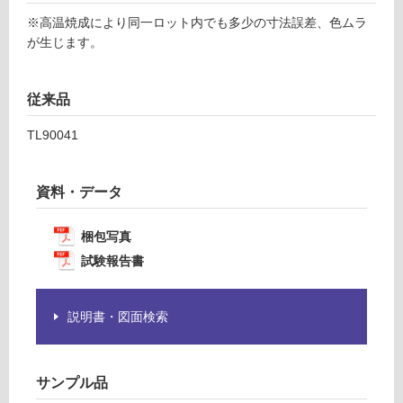
F
注
※高温焼成により同一ロット内でも多少の寸法誤差、色ムラ
意
が生じます。
運
が
賃
必
合
要
従来品
計
※
:
商
TL90041
¥1,
品
14
仕
0/
資料・データ
様
ケ
欄
ー
を
梱包写真
ス
ご
試験報告書
確
認
く
説明書・図面検索
だ
さ
い
サンプル品
対