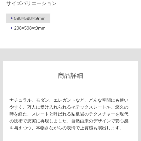
サイズバリエーション
不
可
598×598×t9mm
298×598×t9mm
フ
ロ
ー
商品詳細
リ
ナチュラル、モダン、エレガントなど、どんな空間にも使い
ン
やすく、万人に受け入れられる≪テックスレート≫。悠久の
時を経た、スレートと呼ばれる粘板岩のテクスチャーを現代
グ
の技術で忠実に再現しました。自然由来のデザインで安心感
を与えつつ、本物さながらの表情で上質感も演出します。
T
土足・遮
L