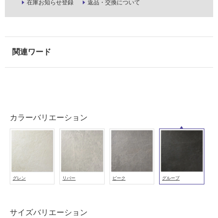
在庫お知らせ登録
返品・交換について
浴
室
壁
使
用
可
能
使
用
カラーバリエーション
可
能
(寒
冷
地
以
グレン
リバー
ピーク
グルーブ
外)
使
用
サイズバリエーション