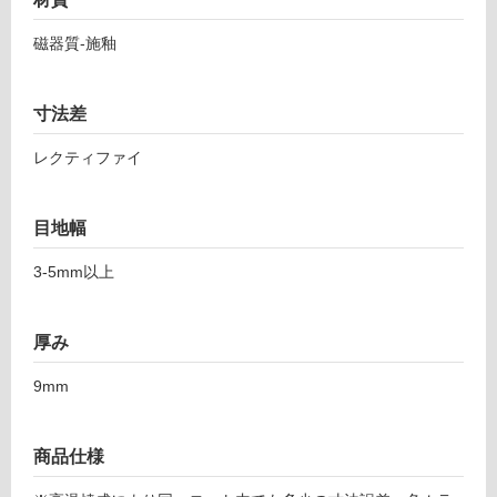
0
対
1
磁器質-施釉
応
6
し
1
て
テ
寸法差
い
ッ
る
ク
レクティファイ
ス
対
レ
応
目地幅
ー
し
ト
て
3-5mm以上
5
い
9
る
8
が
厚み
グ
制
ル
限
9mm
ー
あ
ブ
り
の
商品仕様
運賃表
為