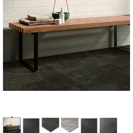
ム
修理お問い合わせ
クレーム公開
自分らしい家づくり
最高のリノベ会社が
みつ
照明
ペット用品
横浜スマート
ショールー
SUVACO
かる
リノベりす
ム
ウェルビーみのお
HDC
説明書・図面検索
水まわり
3年保証
BOX
内装用建材
パネル・壁材
お役立ち情報
住まいの
スタイリング
タ
ロートアイアン
天然石・石材
アイデア
イ
ミラタップ
チャンネル
メンテナンス・
施工材
新商品
オンライン相談
ル
屋
内
床・
屋
外
床・
浴