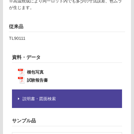
F
※高温焼成により同一ロット内でも多少の寸法誤差、色ムラ
注
が生じます。
意
が
運
必
賃
従来品
要
合
※
計
TL90111
商
:
品
¥1,
仕
14
資料・データ
様
0/
欄
ケ
梱包写真
を
ー
試験報告書
ご
ス
確
認
説明書・図面検索
く
だ
さ
い
サンプル品
対