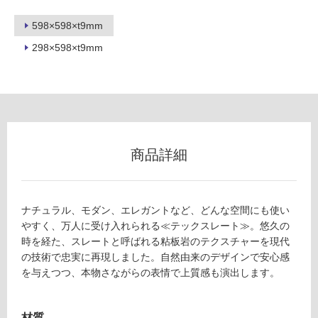
不
可
598×598×t9mm
298×598×t9mm
フ
ロ
ー
商品詳細
リ
ナチュラル、モダン、エレガントなど、どんな空間にも使い
ン
やすく、万人に受け入れられる≪テックスレート≫。悠久の
時を経た、スレートと呼ばれる粘板岩のテクスチャーを現代
グ
の技術で忠実に再現しました。自然由来のデザインで安心感
を与えつつ、本物さながらの表情で上質感も演出します。
T
土足・遮
L
9
音・床暖
材質