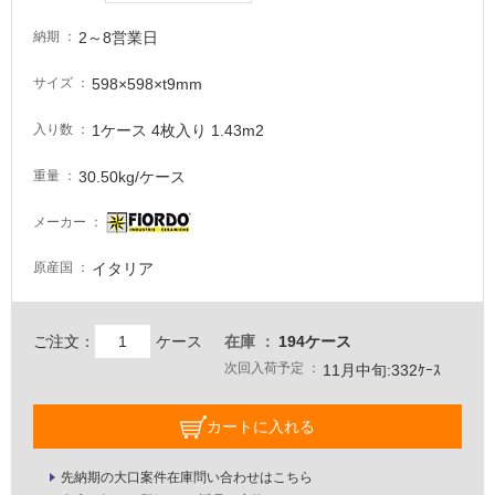
が
注
2～8営業日
納期
意
が
598×598×t9mm
サイズ
必
要
1ケース 4枚入り 1.43m2
入り数
適
30.50kg/ケース
重量
し
て
メーカー
い
な
イタリア
原産国
い
屋
ご注文：
ケース
在庫
194ケース
内
次回入荷予定
11月中旬:332ｹｰｽ
壁・
屋
カートに入れる
外
先納期の大口案件在庫問い合わせはこちら
壁・