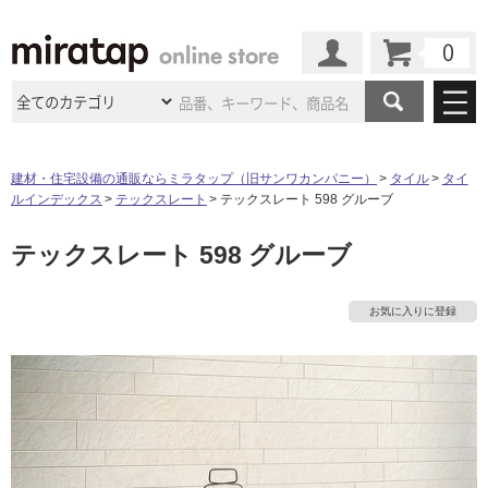
カート
マイページ
商品カテゴリ
建材・住宅設備の通販ならミラタップ（旧サンワカンパニー）
タイル
タイ
ルインデックス
テックスレート
テックスレート 598 グルーブ
施工事例
洗面所・水回り
タイル
テックスレート 598 グルーブ
ショールーム
施工事例
法人案件納入事例
キッチン
浴室（風呂・
バスルー
ム）・
トイレ
ショールームの
ご案内
東京
ショールーム
お気に入りに登録
ミラタップ
のあるくらし
お客様訪問
インタビュー
ドア（扉）・
建具・玄関
サポート
扉
エクステリア
（外構）
大阪
ショールーム
仙台
ショールーム
店舗・施設事例
その他サービス
ご利用ガイド
初めての方へ
ウッドデッキ
フローリング・
床材
名古屋
ショールーム
京都
ショールーム
ミラタップと
創る家
工事会社紹介
Coziコンシ
よくある質問
お問い合わせ
ASOLIE
ェルジュ
収納
インテリア・
家具
福岡
ショールーム
札幌スマート
ショールー