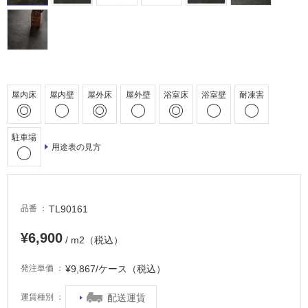
室
床・
駐
車
場
屋内床
屋内壁
屋外床
屋外壁
浴室床
浴室壁
耐凍害
非
常
に
駐車場
用途表の見方
適
し
て
い
TL90161
品番
る
適
¥6,900
/ m2（税込）
し
て
¥9,867/ケース（税込）
発注単価
い
る
配送運賃
運賃種別