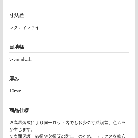
0
対
5
寸法差
応
4
し
4
レクティファイ
て
バ
い
イ
る
ブ
目地幅
ス
対
5
応
3-5mm以上
9
し
7-
て
1
厚み
い
1
る
10mm
9
が
6
制
グ
限
商品仕様
レ
あ
ー
り
※高温焼成により同一ロット内でも多少の寸法誤差、色ムラ
の
が生じます。
運賃表
為
※表面保護（破損や欠損等の防止）のため、ワックスを塗布