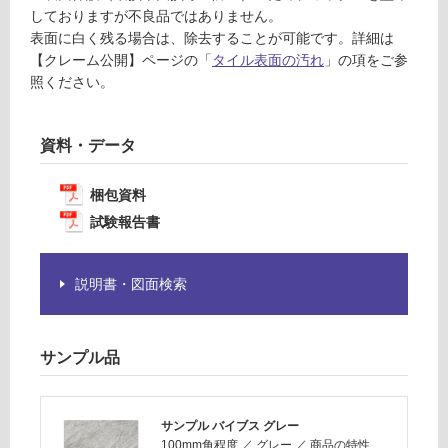
F
注
しておりますが不良品ではありません。
意
表面に白く残る場合は、除去することが可能です。詳細は
が
運
【クレーム公開】ページの「
タイル表面の汚れ
」の項をご参
必
賃
照ください。
要
合
※
計
商
:
資料・データ
品
¥1,
仕
14
梱包資料
様
0/
試験報告書
欄
ケ
を
ー
ご
ス
説明書・図面検索
確
認
く
サンプル品
だ
さ
い
サンプル バイブス グレー
対
100mm角程度
／
グレー
／
商品の特性