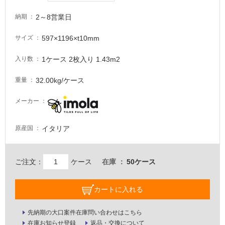
が
注
2～8営業日
納期
意
が
597×1196×t10mm
サイズ
必
要
1ケース 2枚入り 1.43m2
入り数
適
32.00kg/ケース
重量
し
て
メーカー
い
な
い
イタリア
原産国
屋
ご注文：
ケース
在庫
50ケース
内
壁・
カートに入れる
屋
外
先納期の大口案件在庫問い合わせはこちら
壁・
在庫お知らせ登録
返品・交換について