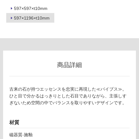
不
可
597×597×t10mm
597×1196×t10mm
フ
ロ
商品詳細
ー
リ
古来の石が持つエッセンスを忠実に再現した≪バイブス≫。
ひと目で分かるはっきりとした石目でありながら、主張しす
ン
ぎないため空間の中でバランスを取りやすいデザインです。
グ
T
材質
土足・遮
L
磁器質-施釉
9
音・床暖