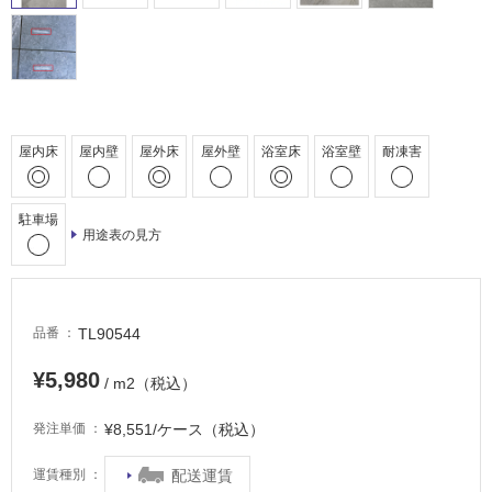
室
床・
駐
車
場
屋内床
屋内壁
屋外床
屋外壁
浴室床
浴室壁
耐凍害
非
常
に
駐車場
用途表の見方
適
し
て
い
TL90544
品番
る
適
¥5,980
/ m2（税込）
し
て
¥8,551/ケース（税込）
発注単価
い
る
配送運賃
運賃種別