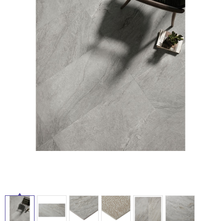
ム
修理お問い合わせ
クレーム公開
自分らしい家づくり
最高のリノベ会社が
みつ
照明
ペット用品
横浜スマート
ショールー
SUVACO
かる
リノベりす
ム
ウェルビーみのお
HDC
説明書・図面検索
水まわり
3年保証
BOX
内装用建材
パネル・壁材
お役立ち情報
住まいの
スタイリング
タ
ロートアイアン
天然石・石材
アイデア
ミラタップ
チャンネル
イ
メンテナンス・
施工材
新商品
オンライン相談
ル
屋
内
床・
屋
外
床・
浴