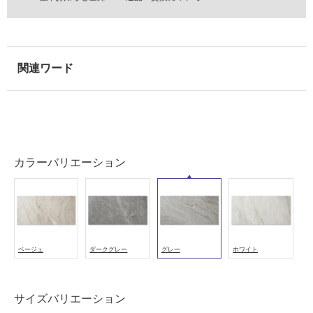
浴
室
壁
使
用
可
能
使
用
カラーバリエーション
可
能
(寒
冷
地
以
ベージュ
ダークグレー
グレー
ホワイト
外)
使
サイズバリエーション
用