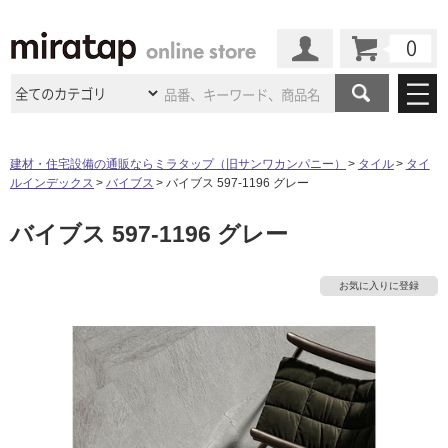
カート
マイページ
商品カテゴリ
建材・住宅設備の通販ならミラタップ（旧サンワカンパニー）
タイル
タイ
ルインデックス
バイブス
バイブス 597-1196 グレー
施工事例
洗面所・水回り
タイル
バイブス 597-1196 グレー
ショールーム
施工事例
法人案件納入事例
キッチン
浴室（風呂・
バスルー
ム）・
トイレ
ショールームの
ご案内
東京
ショールーム
お気に入りに登録
ミラタップ
のあるくらし
お客様訪問
インタビュー
ドア（扉）・
建具・玄関
サポート
扉
エクステリア
（外構）
大阪
ショールーム
仙台
ショールーム
店舗・施設事例
その他サービス
ご利用ガイド
初めての方へ
ウッドデッキ
フローリング・
床材
名古屋
ショールーム
京都
ショールーム
ミラタップと
創る家
工事会社紹介
Coziコンシ
よくある質問
お問い合わせ
ASOLIE
ェルジュ
収納
インテリア・
家具
福岡
ショールーム
札幌スマート
ショールー