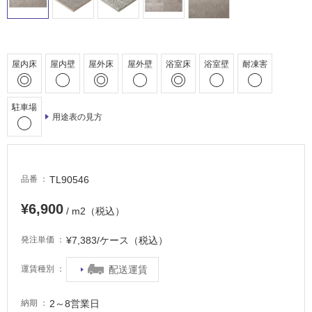
駐
車
場
屋内床
屋内壁
屋外床
屋外壁
浴室床
浴室壁
耐凍害
非
常
に
駐車場
用途表の見方
適
し
て
い
TL90546
品番
る
適
¥6,900
/ m2（税込）
し
て
¥7,383/ケース（税込）
発注単価
い
る
配送運賃
運賃種別
が
注
2～8営業日
納期