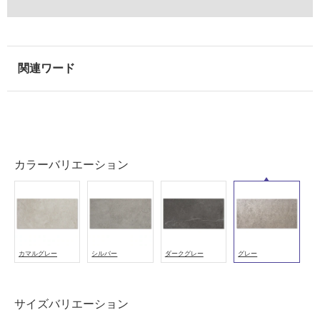
壁
使
用
可
能
使
用
可
能
カラーバリエーション
(寒
冷
地
以
外)
カマルグレー
シルバー
ダークグレー
グレー
使
用
不
サイズバリエーション
可