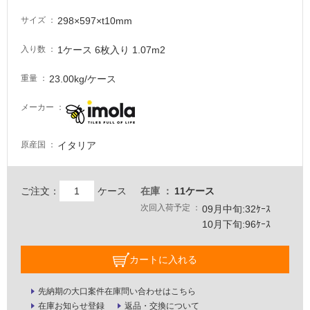
意
が
298×597×t10mm
サイズ
必
要
1ケース 6枚入り 1.07m2
入り数
適
23.00kg/ケース
重量
し
て
メーカー
い
な
イタリア
い
原産国
屋
ご注文：
ケース
在庫
11ケース
内
次回入荷予定
09月中旬:32ｹｰｽ
壁・
10月下旬:96ｹｰｽ
屋
外
カートに入れる
壁・
浴
先納期の大口案件在庫問い合わせはこちら
在庫お知らせ登録
返品・交換について
室