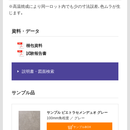
が
F
※高温焼成により同一ロット内でも少の寸法誤差､色ムラが生
必
じます｡
要
運
※
賃
商
資料・データ
合
品
計
仕
:
梱包資料
様
¥1,
欄
試験報告書
14
を
0/
ご
ケ
説明書・図面検索
確
ー
認
ス
く
だ
サンプル品
さ
い
サンプル ピエトラセメンデュオ グレー
対
100mm角程度
／
グレー
応
し
サンプルBOX