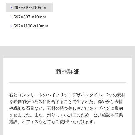
298×597×t10mm
597×597×t10mm
フ
597×1196×t10mm
ロ
ー
リ
商品詳細
ン
T
グ
石とコンクリートのハイブリットデザインタイル。2つの素材
L
を独創的かつ巧みに融合することで生まれた、穏やかな表情
9
や繊細な石目など、素材の持つ美しさだけをデザインに集約
0
土足・遮
させました。また、滑りにくい加工のため、公共施設や商業
5
音・床暖
施設、オフィスなどでもご使用いただけます。
4
6
対