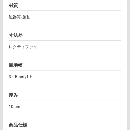
ピ
応
材質
エ
し
ト
て
磁器質-施釉
ラ
い
セ
る
メ
寸法差
対
ン
応
デ
レクティファイ
し
ュ
て
オ
い
グ
目地幅
る
レ
が
ー
3～5mm以上
制
2
限
9
あ
厚み
8-
り
5
の
10mm
9
為
7
注
商品仕様
意
運賃表