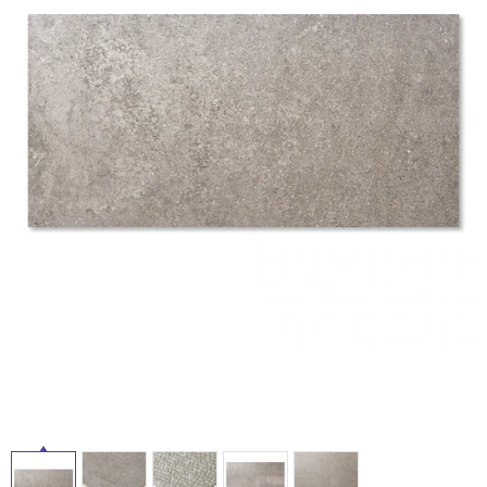
ム
修理お問い合わせ
クレーム公開
自分らしい家づくり
最高のリノベ会社が
みつ
照明
ペット用品
横浜スマート
ショールー
SUVACO
かる
リノベりす
ム
ウェルビーみのお
HDC
説明書・図面検索
水まわり
3年保証
BOX
内装用建材
パネル・壁材
タ
お役立ち情報
住まいの
スタイリング
イ
ロートアイアン
天然石・石材
アイデア
ミラタップ
チャンネル
ル
メンテナンス・
施工材
新商品
オンライン相談
屋
内
床・
屋
外
床・
浴
室
床・