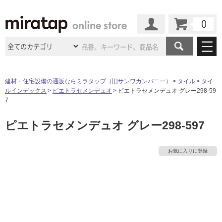
カート
マイページ
商品カテゴリ
建材・住宅設備の通販ならミラタップ（旧サンワカンパニー）
タイル
タイ
ルインデックス
ピエトラセメンデュオ
ピエトラセメンデュオ グレー298-59
施工事例
洗面所・水回り
タイル
7
ショールーム
施工事例
法人案件納入事例
ピエトラセメンデュオ グレー298-597
キッチン
浴室（風呂・
バスルー
ム）・
トイレ
ショールームの
ご案内
東京
ショールーム
ミラタップ
のあるくらし
お客様訪問
インタビュー
ドア（扉）・
建具・玄関
お気に入りに登録
サポート
扉
エクステリア
（外構）
大阪
ショールーム
仙台
ショールーム
店舗・施設事例
その他サービス
ご利用ガイド
初めての方へ
ウッドデッキ
フローリング・
床材
名古屋
ショールーム
京都
ショールーム
ミラタップと
創る家
工事会社紹介
Coziコンシ
よくある質問
お問い合わせ
ASOLIE
ェルジュ
収納
インテリア・
家具
福岡
ショールーム
札幌スマート
ショールー