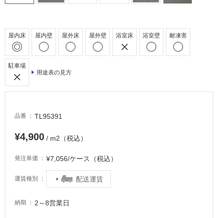
車
場
屋内床
屋内壁
屋外床
屋外壁
浴室床
浴室壁
耐凍害
非
常
に
駐車場
適
用途表の見方
し
て
い
る
TL95391
品番
適
¥4,900
/ m2（税込）
し
て
¥7,056/ケース（税込）
発注単価
い
る
配送運賃
運賃種別
が
注
意
2～8営業日
納期
が