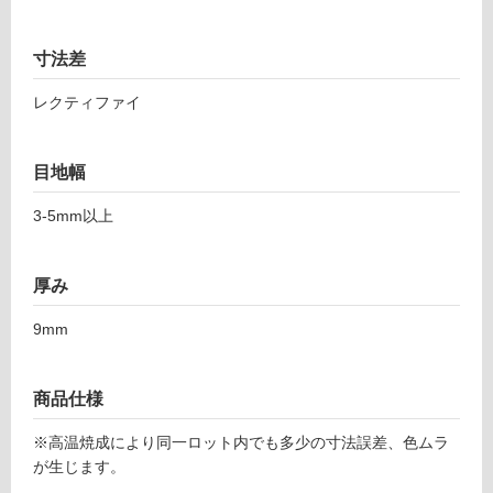
1
て
マ
い
寸法差
ッ
る
シ
対
レクティファイ
ブ
応
6
し
0
目地幅
て
0
い
デ
3-5mm以上
る
ィ
が
ミ
制
グ
厚み
限
レ
あ
ー
9mm
り
の
運賃表
為
商品仕様
F
注
意
※高温焼成により同一ロット内でも多少の寸法誤差、色ムラ
運
が
が生じます。
賃
必