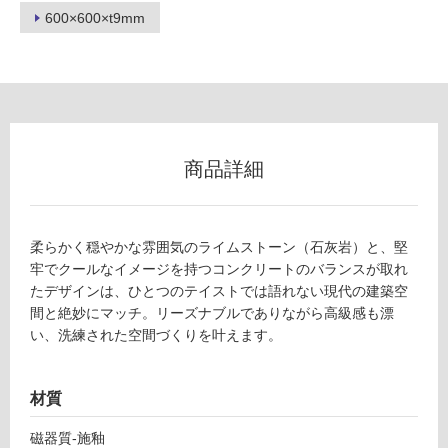
600×600×t9mm
フ
ロ
ー
商品詳細
リ
ン
柔らかく穏やかな雰囲気のライムストーン（石灰岩）と、堅
牢でクールなイメージを持つコンクリートのバランスが取れ
グ
たデザインは、ひとつのテイストでは語れない現代の建築空
間と絶妙にマッチ。リーズナブルでありながら高級感も漂
T
い、洗練された空間づくりを叶えます。
土足・遮
L
音・床暖
9
5
対
材質
3
応
9
磁器質-施釉
し