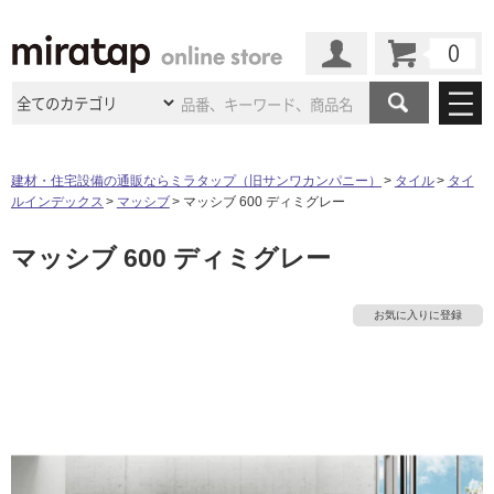
カート
マイページ
商品カテゴリ
建材・住宅設備の通販ならミラタップ（旧サンワカンパニー）
タイル
タイ
ルインデックス
マッシブ
マッシブ 600 ディミグレー
施工事例
洗面所・水回り
タイル
マッシブ 600 ディミグレー
ショールーム
施工事例
法人案件納入事例
キッチン
浴室（風呂・
バスルー
ム）・
トイレ
ショールームの
ご案内
東京
ショールーム
お気に入りに登録
ミラタップ
のあるくらし
お客様訪問
インタビュー
ドア（扉）・
建具・玄関
サポート
扉
エクステリア
（外構）
大阪
ショールーム
仙台
ショールーム
店舗・施設事例
その他サービス
ご利用ガイド
初めての方へ
ウッドデッキ
フローリング・
床材
名古屋
ショールーム
京都
ショールーム
ミラタップと
創る家
工事会社紹介
Coziコンシ
よくある質問
お問い合わせ
ASOLIE
ェルジュ
収納
インテリア・
家具
福岡
ショールーム
札幌スマート
ショールー