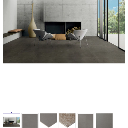
ム
修理お問い合わせ
クレーム公開
自分らしい家づくり
最高のリノベ会社が
みつ
照明
ペット用品
横浜スマート
ショールー
SUVACO
かる
リノベりす
タ
ム
ウェルビーみのお
HDC
説明書・図面検索
水まわり
3年保証
BOX
内装用建材
パネル・壁材
イ
お役立ち情報
住まいの
スタイリング
ロートアイアン
天然石・石材
アイデア
ル
ミラタップ
チャンネル
メンテナンス・
施工材
新商品
オンライン相談
屋
内
床・
屋
外
床・
浴
室
床・
駐