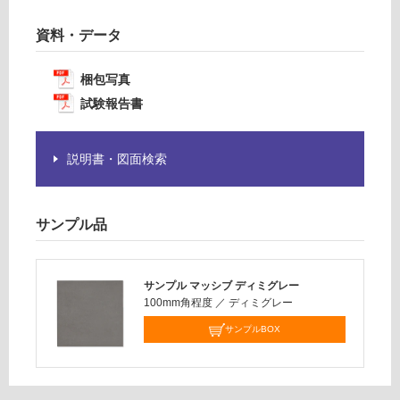
合
要
計
資料・データ
※
:
商
¥1,
品
梱包写真
14
仕
試験報告書
0/
様
ケ
欄
ー
を
説明書・図面検索
ス
ご
確
認
サンプル品
く
だ
さ
サンプル マッシブ ディミグレー
い
100mm角程度
／
ディミグレー
対
サンプルBOX
応
し
て
い