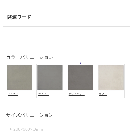
使
用
可
能
使
用
可
能
カラーバリエーション
(寒
冷
地
以
外)
クラウド
デイビー
ディミグレー
スノー
使
用
不
サイズバリエーション
可
298×600×t9mm