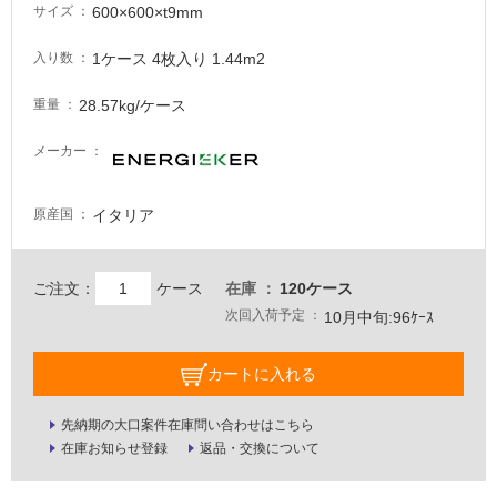
600×600×t9mm
サイズ
必
要
1ケース 4枚入り 1.44m2
入り数
適
し
28.57kg/ケース
重量
て
い
メーカー
な
い
イタリア
原産国
屋
内
ご注文：
ケース
在庫
120ケース
壁・
次回入荷予定
10月中旬:96ｹｰｽ
屋
外
カートに入れる
壁・
先納期の大口案件在庫問い合わせはこちら
浴
在庫お知らせ登録
返品・交換について
室
壁