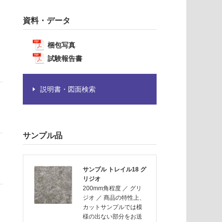
資料・データ
梱包写真
試験報告書
説明書・図面検索
サンプル品
サンプル トレイル18 グ
リジオ
200mm角程度
／
グリ
ジオ
／
商品の特性上、
カットサンプルでは模
様の出ない部分をお送