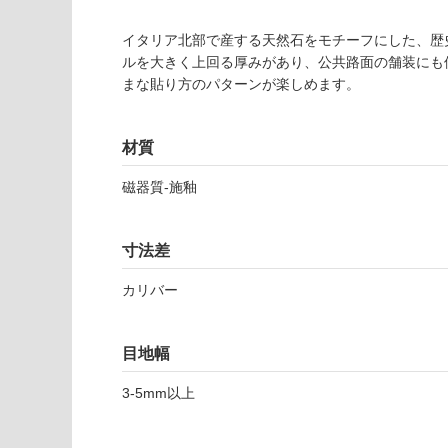
使用可
確
能
認
イタリア北部で産する天然石をモチーフにした、歴
(寒冷地
く
ルを大きく上回る厚みがあり、公共路面の舗装にも
以外)
だ
まな貼り方のパターンが楽しめます。
さ
使用不
い
可
材質
対
応
磁器質-施釉
し
て
T
い
寸法差
L
な
8
い
カリバー
7
7
7
目地幅
1
ト
3-5mm以上
レ
イ