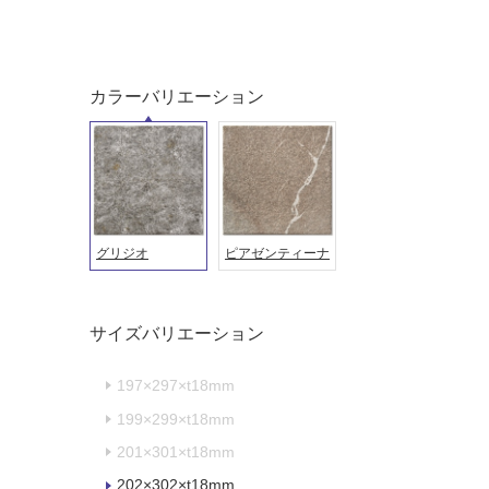
タイル
フローリ
ング
屋内床・
カラーバリエーション
屋外床・
土足・遮
浴室床・
音・床暖
駐車場
対
非
応
常
グリジオ
ピアゼンティーナ
し
に
て
適
い
し
サイズバリエーション
る
て
い
対
197×297×t18mm
る
応
し
199×299×t18mm
適
て
し
201×301×t18mm
い
て
202×302×t18mm