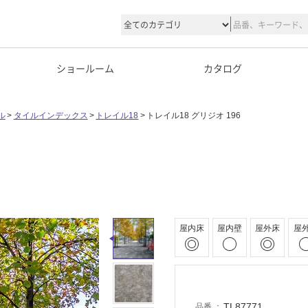
ショールーム
カタログ
ル
タイルインデックス
トレイル18
トレイル18 グリジオ 196
屋内床
屋内壁
屋外床
屋
TL87771
品番