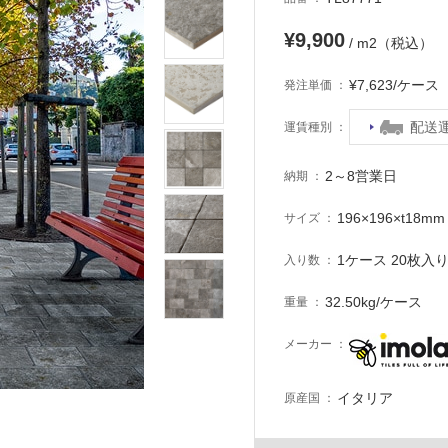
¥9,900
/ m2（税込）
¥7,623/ケー
発注単価
配送
運賃種別
2～8営業日
納期
196×196×t18mm
サイズ
1ケース 20枚入り 
入り数
32.50kg/ケース
重量
メーカー
イタリア
原産国