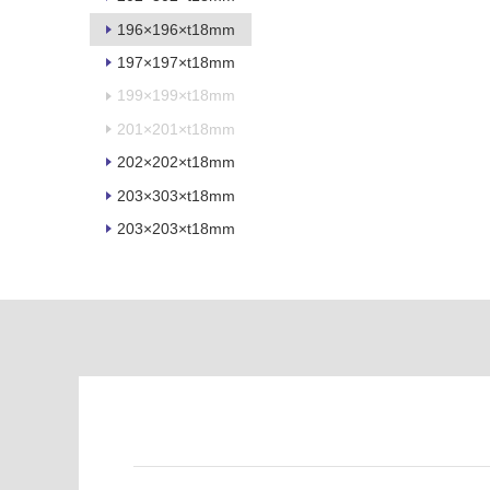
る
い
が
る
196×196×t18mm
制
が
197×197×t18mm
限
注
199×199×t18mm
あ
意
り
が
201×201×t18mm
の
必
202×202×t18mm
為
要
注
203×303×t18mm
適
意
203×203×t18mm
し
が
て
必
い
要
な
※
い
商
屋内壁・屋外
品
壁・浴室壁
仕
様
使用可
欄
能
を
ご