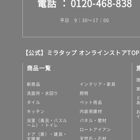
電話
0120-468-838
平日 9：30～17：00
【公式】ミラタップ オンラインストアTOP
商品一覧
新商品
インテリア・家具
洗面所・水回り
照明
タイル
ペット用品
キッチン
内装用建材
浴室（風呂・バスル
パネル・壁材
ーム）・トイレ
ロートアイアン
ドア（扉）・建具・
天然石・石材
玄関扉