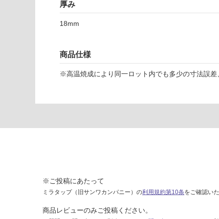
ル
厚み
1
18mm
8
グ
リ
商品仕様
ジ
オ
※高温焼成により同一ロット内でも多少の寸法誤差
1
9
6
運賃表
F
運
賃
合
※ご投稿にあたって
計
ミラタップ（旧サンワカンパニー）の
利用規約第10条
をご確認い
:
商品レビューのみご投稿ください。
¥1,