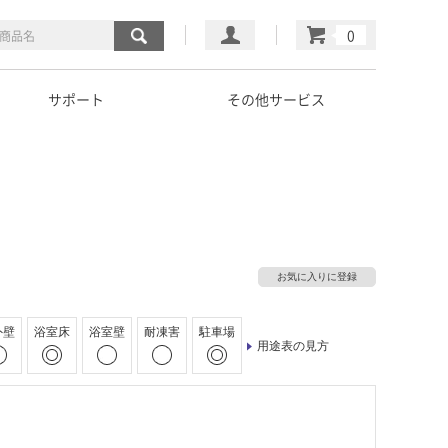
マイページ
カート
サポート
その他サービス
お気に入りに登録
外壁
浴室床
浴室壁
耐凍害
駐車場
用途表の見方