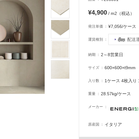
¥4,900
/ m2（税込）
¥7,056/ケー
発注単価
配送
運賃種別
2～8営業日
納期
600×600×t9mm
サイズ
1ケース 4枚入り 1
入り数
28.57kg/ケース
重量
メーカー
イタリア
原産国