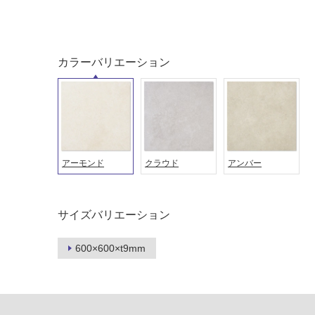
音・床暖
駐車場
対
非
応
常
し
に
カラーバリエーション
て
適
い
し
る
て
い
対
る
応
し
適
アーモンド
クラウド
アンバー
て
し
い
て
る
い
サイズバリエーション
が
る
制
が
限
600×600×t9mm
注
あ
意
り
が
の
必
為
要