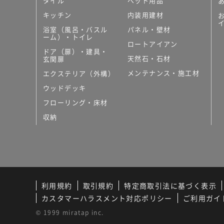
タイル
ペット用品
キッチン
内装用建材
浴室（風呂・バスル
パネル・壁材
ーム）・トイレ
ロートアイアン
ドア（扉）・建具・
天然石・石材
玄関扉
メンテナンス・施工材
エクステリア（外構）
ウッドデッキ
フローリング・床材
収納
利用規約
取引規約
特定商取引法に基づく表示
カスタマーハラスメント対応ポリシー
ご利用ガイ
© 1999 miratap inc.