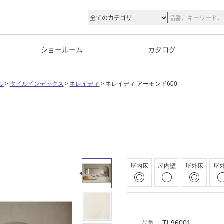
ショールーム
カタログ
ル
タイルインデックス
ネレイディ
ネレイディ アーモンド600
屋内床
屋内壁
屋外床
屋
TL96001
品番