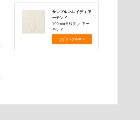
サンプル ネレイディ ア
ーモンド
100mm角程度
／
アー
モンド
サンプルBOX