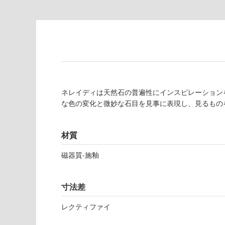
注
適
意
し
が
て
必
い
要
な
※
い
商
屋内壁・屋外
品
ネレイディは天然石の普遍性にインスピレーション
壁・浴室壁
仕
な色の変化と微妙な石目を見事に表現し、見るもの
様
使用可
欄
能
を
材質
ご
使用可
確
磁器質-施釉
能
認
(寒冷地
く
以外)
だ
寸法差
さ
使用不
い
レクティファイ
可
対