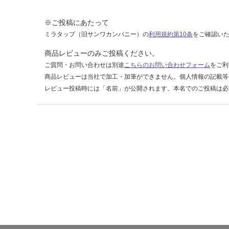
0
0
※ご投稿にあたって
ミラタップ（旧サンワカンパニー）の
利用規約第10条
をご確認い
運賃表
商品レビューのみご投稿ください。
F
ご質問・お問い合わせは別途
こちらのお問い合わせフォーム
をご利
商品レビューは当社で加工・加筆ができません。個人情報の記載等
運
レビュー投稿時には「名前」が公開されます。本名でのご投稿は必
賃
合
計
:
¥1,
14
0/
ケ
ー
ス