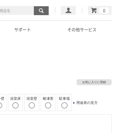
マイページ
カート
サポート
その他サービス
お気に入りに登録
外壁
浴室床
浴室壁
耐凍害
駐車場
用途表の見方