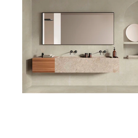
タイル
フローリ
ング
屋内床・
屋外床・
土足・遮
浴室床・