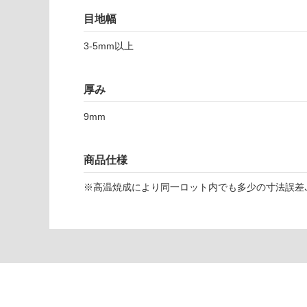
応
目地幅
し
て
3-5mm以上
T
い
L
な
9
い
厚み
6
0
9mm
0
1
ネ
商品仕様
レ
イ
※高温焼成により同一ロット内でも多少の寸法誤差､
デ
ィ
ア
ー
モ
ン
ド
6