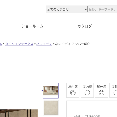
ショールーム
カタログ
ル
タイルインデックス
ネレイディ
ネレイディ アンバー600
屋内床
屋内壁
屋外床
屋
TL96003
品番