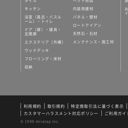
タイル
ペット用品
キッチン
内装用建材
浴室（風呂・バスル
パネル・壁材
ーム）・トイレ
ロートアイアン
ドア（扉）・建具・
天然石・石材
玄関扉
メンテナンス・施工材
エクステリア（外構）
ウッドデッキ
フローリング・床材
収納
利用規約
取引規約
特定商取引法に基づく表示
カスタマーハラスメント対応ポリシー
ご利用ガイ
© 1999 miratap inc.