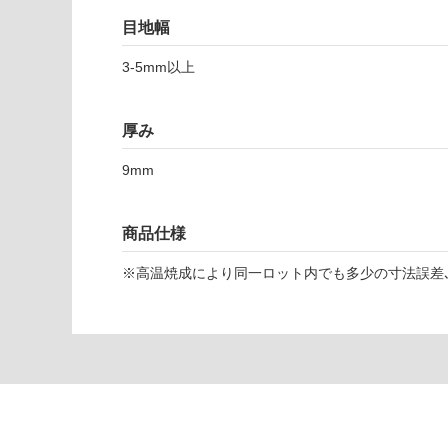
応
目地幅
し
て
3-5mm以上
T
い
L
な
9
い
厚み
6
0
9mm
0
3
商品仕様
ネ
レ
※高温焼成により同一ロット内でも多少の寸法誤差､
イ
デ
ィ
ア
ン
バ
ー
6