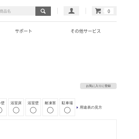
マイページ
カート
サポート
その他サービス
お気に入りに登録
外壁
浴室床
浴室壁
耐凍害
駐車場
用途表の見方