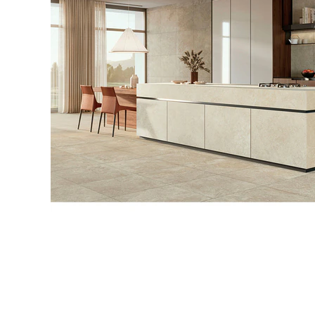
タイル
フローリ
ング
屋内床・
屋外床・
土足・遮
浴室床・