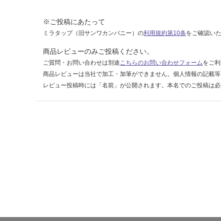
0
0
※ご投稿にあたって
ミラタップ（旧サンワカンパニー）の
利用規約第10条
をご確認い
運賃表
F
商品レビューのみご投稿ください。
ご質問・お問い合わせは別途
こちらのお問い合わせフォーム
をご利
運
商品レビューは当社で加工・加筆ができません。個人情報の記載等
賃
レビュー投稿時には「名前」が公開されます。本名でのご投稿は必
合
計
:
¥1,
14
0/
ケ
ー
ス