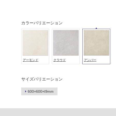
音・床暖
駐車場
対
非
応
常
し
に
カラーバリエーション
て
適
い
し
る
て
い
対
る
応
し
適
アーモンド
クラウド
アンバー
て
し
い
て
る
い
サイズバリエーション
が
る
制
が
限
600×600×t9mm
注
あ
意
り
が
の
必
為
要