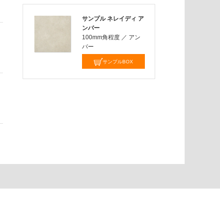
サンプル ネレイディ ア
ンバー
100mm角程度
／
アン
バー
サンプルBOX