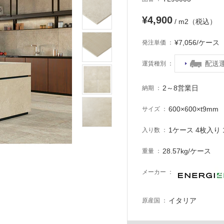
¥4,900
/ m2（税込）
¥7,056/ケー
発注単価
配送
運賃種別
2～8営業日
納期
600×600×t9mm
サイズ
1ケース 4枚入り 1
入り数
28.57kg/ケース
重量
メーカー
イタリア
原産国