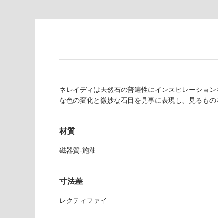
注
適
意
し
が
て
必
い
要
な
※
い
商
屋内壁・屋外
品
ネレイディは天然石の普遍性にインスピレーション
壁・浴室壁
仕
な色の変化と微妙な石目を見事に表現し、見るもの
様
使用可
欄
能
を
材質
ご
使用可
確
磁器質-施釉
能
認
(寒冷地
く
以外)
だ
寸法差
さ
使用不
い
レクティファイ
可
対