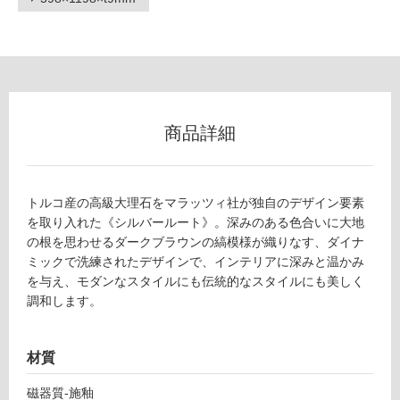
フ
ロ
商品詳細
ー
リ
トルコ産の高級大理石をマラッツィ社が独自のデザイン要素
を取り入れた《シルバールート》。深みのある色合いに大地
ン
の根を思わせるダークブラウンの縞模様が織りなす、ダイナ
ミックで洗練されたデザインで、インテリアに深みと温かみ
T
グ
を与え、モダンなスタイルにも伝統的なスタイルにも美しく
L
調和します。
9
土足・遮
8
9
音・床暖
材質
3
対
4
磁器質-施釉
応