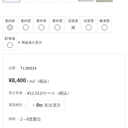
駐
車
場
屋内床
屋内壁
屋外床
屋外壁
浴室床
浴室壁
耐凍害
非
常
駐車場
に
用途表の見方
適
し
て
い
TL98934
品番
る
¥8,400
/ m2（税込）
適
し
¥12,012/ケース（税込）
発注単価
て
い
配送運賃
運賃種別
る
が
2～8営業日
納期
注
意