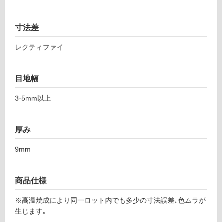
シ
し
ル
て
バ
寸法差
い
ー
る
ル
レクティファイ
ー
対
ト
応
ホ
目地幅
し
ワ
て
3-5mm以上
イ
い
ト
る
5
が
厚み
9
制
8-
限
9mm
1
あ
1
り
9
の
商品仕様
8
為
注
※高温焼成により同一ロット内でも多少の寸法誤差､色ムラが
運賃表
意
生じます｡
F
が