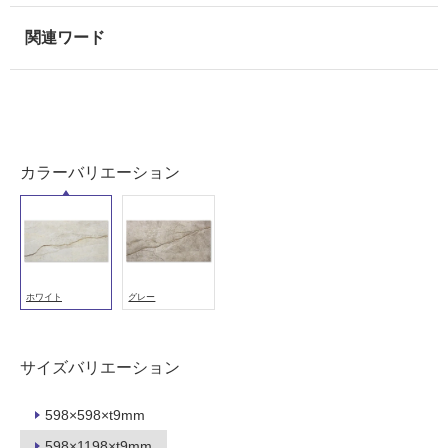
壁
使
用
可
能
使
用
カラーバリエーション
可
能
(寒
冷
地
ホワイト
グレー
以
外)
使
サイズバリエーション
用
不
598×598×t9mm
可
598×1198×t9mm