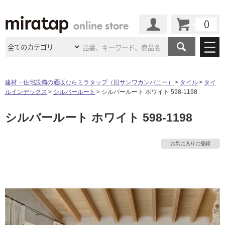
カート
マイページ
商品カテゴリ
建材・住宅設備の通販ならミラタップ（旧サンワカンパニー）
タイル
タイ
ルインデックス
シルバールート
シルバールート ホワイト 598-1198
施工事例
洗面所・水回り
タイル
シルバールート ホワイト 598-1198
ショールーム
施工事例
法人案件納入事例
キッチン
浴室（風呂・
バスルー
ム）・
トイレ
ショールームの
ご案内
東京
ショールーム
お気に入りに登録
ミラタップ
のあるくらし
お客様訪問
インタビュー
ドア（扉）・
建具・玄関
サポート
扉
エクステリア
（外構）
大阪
ショールーム
仙台
ショールーム
店舗・施設事例
その他サービス
ご利用ガイド
初めての方へ
ウッドデッキ
フローリング・
床材
名古屋
ショールーム
京都
ショールーム
ミラタップと
創る家
工事会社紹介
Coziコンシ
よくある質問
お問い合わせ
ASOLIE
ェルジュ
収納
インテリア・
家具
福岡
ショールーム
札幌スマート
ショールー