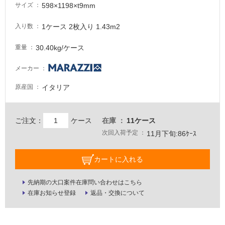
598×1198×t9mm
サイズ
が
必
1ケース 2枚入り 1.43m2
入り数
要
適
30.40kg/ケース
重量
し
て
メーカー
い
イタリア
原産国
な
い
ご注文：
ケース
在庫
11ケース
屋
次回入荷予定
11月下旬:86ｹｰｽ
内
壁・
カートに入れる
屋
外
先納期の大口案件在庫問い合わせはこちら
壁・
在庫お知らせ登録
返品・交換について
浴
室