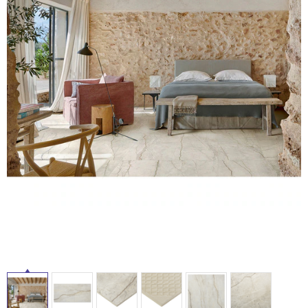
ム
修理お問い合わせ
クレーム公開
自分らしい家づくり
最高のリノベ会社が
みつ
照明
ペット用品
横浜スマート
ショールー
SUVACO
かる
リノベりす
ム
ウェルビーみのお
HDC
説明書・図面検索
水まわり
3年保証
タ
BOX
内装用建材
パネル・壁材
お役立ち情報
住まいの
スタイリング
イ
ロートアイアン
天然石・石材
アイデア
ル
ミラタップ
チャンネル
メンテナンス・
施工材
新商品
オンライン相談
屋
内
床・
屋
外
床・
浴
室
床・