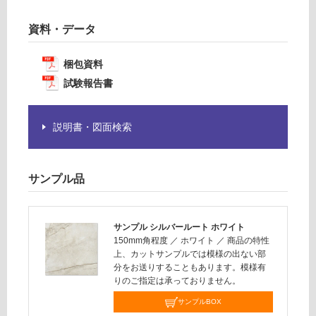
必
資料・データ
要
運
※
賃
商
梱包資料
合
品
計
試験報告書
仕
:
様
¥1,
欄
説明書・図面検索
14
を
0/
ご
ケ
確
ー
サンプル品
認
ス
く
だ
サンプル シルバールート ホワイト
さ
150mm角程度
／
ホワイト
／
商品の特性
い
上、カットサンプルでは模様の出ない部
分をお送りすることもあります。模様有
対
りのご指定は承っておりません。
応
し
サンプルBOX