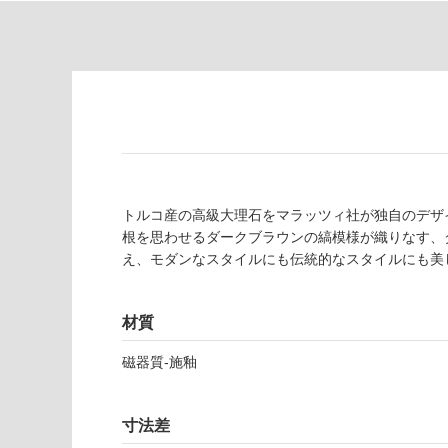
為
要
注
適
意
し
が
て
必
い
要
な
※
い
商
屋内壁・屋外
品
壁・浴室壁
トルコ産の高級大理石をマラッツィ社が独自のデザ
仕
根を思わせるダークブラウンの縞模様が織りなす、
様
使用可
え、モダンなスタイルにも伝統的なスタイルにも美
欄
能
を
ご
材質
使用可
確
能
認
磁器質-施釉
(寒冷地
く
以外)
だ
さ
使用不
寸法差
い
可