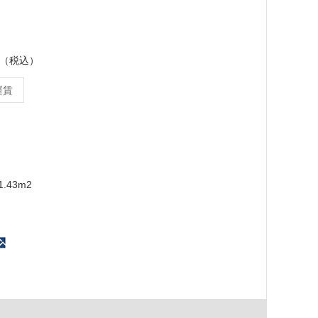
ース（税込）
運賃
.43m2