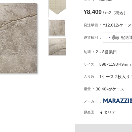
¥8,400
/ m2（税込）
¥12,012/ケ
発注単価
配送
運賃種別
2～8営業日
納期
598×1198×t9mm
サイズ
1ケース 2枚入り 1
入り数
30.40kg/ケース
重量
メーカー
イタリア
原産国