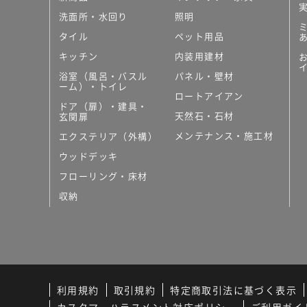
洗面所・水回り
照明
タイル
ペット用品
キッチン
内装用建材
浴室（風呂・バスル
パネル・壁材
ーム）・トイレ
ロートアイアン
ドア（扉）・建具・
天然石・石材
玄関扉
メンテナンス・施工材
エクステリア（外構）
ウッドデッキ
フローリング・床材
収納
利用規約
取引規約
特定商取引法に基づく表示