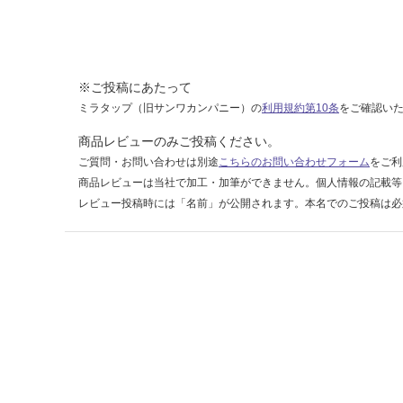
8-
1
1
9
※ご投稿にあたって
8
ミラタップ（旧サンワカンパニー）の
利用規約第10条
をご確認い
運賃表
商品レビューのみご投稿ください。
F
ご質問・お問い合わせは別途
こちらのお問い合わせフォーム
をご利
商品レビューは当社で加工・加筆ができません。個人情報の記載等
レビュー投稿時には「名前」が公開されます。本名でのご投稿は必
運
賃
合
計
:
¥1,
14
0/
ケ
ー