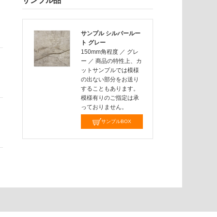
サンプル品
サンプル シルバールー
ト グレー
150mm角程度
／
グレ
ー
／
商品の特性上、カ
ットサンプルでは模様
の出ない部分をお送り
することもあります。
模様有りのご指定は承
っておりません。
サンプルBOX