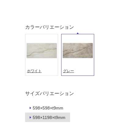
土足・遮
浴室床・
音・床暖
駐車場
対
非
応
常
カラーバリエーション
し
に
て
適
い
し
る
て
い
対
る
応
ホワイト
グレー
し
適
て
し
い
て
サイズバリエーション
る
い
が
る
598×598×t9mm
制
が
限
注
598×1198×t9mm
あ
意
り
が
の
必