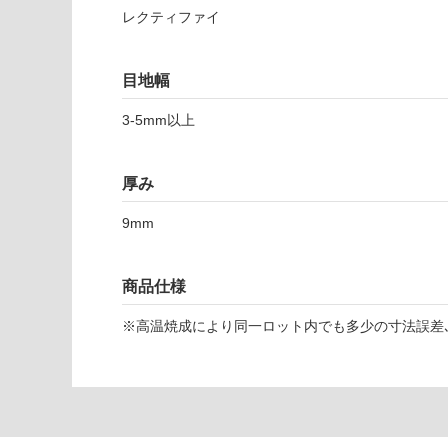
レクティファイ
対
応
T
し
L
目地幅
て
9
い
8
3-5mm以上
な
9
い
3
厚み
5
シ
9mm
ル
バ
ー
商品仕様
ル
ー
※高温焼成により同一ロット内でも多少の寸法誤差､
ト
グ
レ
ー
5
9