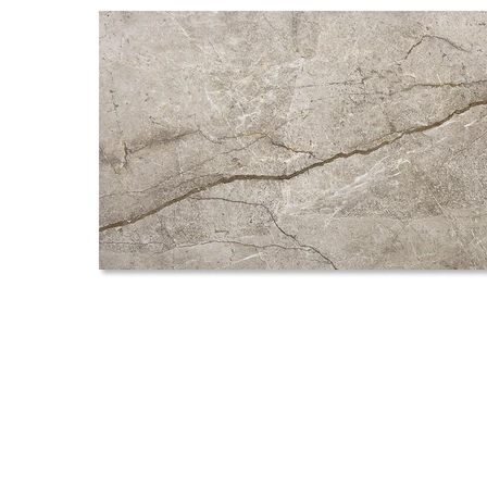
タイル
フローリ
ング
屋内床・
屋外床・