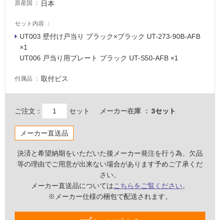
必
日本
原産国
要
セット内容
適
UT003 壁付け戸当り ブラック×ブラック UT-273-90B-AFB
し
×1
て
UT006 戸当り用プレート ブラック UT-S50-AFB ×1
い
な
取付ビス
付属品
い
屋
ご注文：
セット
メーカー在庫
3セット
内
壁・
メーカー直送品
屋
決済と希望納期をいただいた後メーカー発注を行う為、欠品
外
等の理由でご用意が出来ない場合があります予めご了承くだ
壁・
さい。
浴
メーカー直送品については
こちらをご覧ください
。
室
※メーカー仕様の梱包で配送されます。
壁