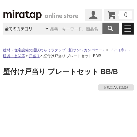
カート
マイページ
商品カテゴリ
建材・住宅設備の通販ならミラタップ（旧サンワカンパニー）
ドア（扉）・
建具・玄関扉
戸当り
壁付け戸当り プレートセット BB/B
施工事例
洗面所・水回り
タイル
壁付け戸当り プレートセット BB/B
ショールーム
施工事例
法人案件納入事例
キッチン
浴室（風呂・
バスルー
ム）・
トイレ
ショールームの
ご案内
東京
ショールーム
お気に入りに登録
ミラタップ
のあるくらし
お客様訪問
インタビュー
ドア（扉）・
建具・玄関
サポート
扉
エクステリア
（外構）
大阪
ショールーム
仙台
ショールーム
店舗・施設事例
その他サービス
ご利用ガイド
初めての方へ
ウッドデッキ
フローリング・
床材
名古屋
ショールーム
京都
ショールーム
ミラタップと
創る家
工事会社紹介
Coziコンシ
よくある質問
お問い合わせ
ASOLIE
ェルジュ
収納
インテリア・
家具
福岡
ショールーム
札幌スマート
ショールー