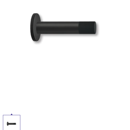
ム
修理お問い合わせ
クレーム公開
自分らしい家づくり
最高のリノベ会社が
みつ
照明
ペット用品
タ
横浜スマート
ショールー
SUVACO
かる
リノベりす
ム
ウェルビーみのお
HDC
説明書・図面検索
水まわり
3年保証
BOX
内装用建材
パネル・壁材
イ
お役立ち情報
住まいの
スタイリング
ロートアイアン
天然石・石材
ル
アイデア
ミラタップ
チャンネル
メンテナンス・
施工材
新商品
屋
オンライン相談
内
床・
屋
外
床・
浴
室
床・
駐