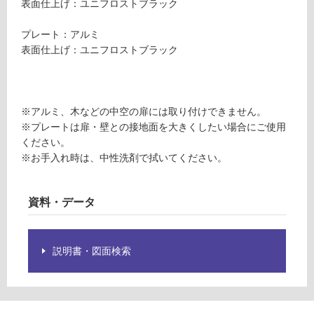
表面仕上げ：ユニフロストブラック
要
U
※
T
プレート：アルミ
商
0
表面仕上げ：ユニフロストブラック
品
0
仕
6
様
戸
欄
当
※アルミ、木などの中空の扉には取り付けできません。
を
り
※プレートは扉・壁との接地面を大きくしたい場合にご使用
ご
用
ください。
確
プ
※お手入れ時は、中性洗剤で拭いてください。
認
レ
く
ー
だ
ト
資料・データ
さ
ブ
い
ラ
対
ッ
説明書・図面検索
応
ク
し
U
て
T-
い
S