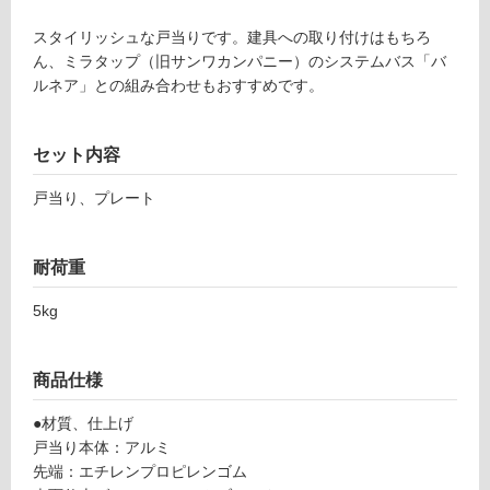
て
ク
い
スタイリッシュな戸当りです。建具への取り付けはもちろ
×
る
ん、ミラタップ（旧サンワカンパニー）のシステムバス「バ
ブ
ルネア」との組み合わせもおすすめです。
対
ラ
応
ッ
し
ク
セット内容
て
U
い
T-
戸当り、プレート
る
2
が
7
制
3-
耐荷重
限
9
あ
5kg
0
り
B-
の
A
為
商品仕様
F
注
B
●材質、仕上げ
意
戸当り本体：アルミ
が
運賃表
先端：エチレンプロピレンゴム
必
E