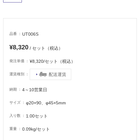
車
場
非
常
UT006S
に
品番
適
¥8,320
し
/ セット（税込）
て
¥8,320/セット（税込）
発注単価
い
る
配送運賃
運賃種別
適
し
4～10営業日
納期
て
い
φ20×90、φ45×5mm
サイズ
る
が
1.00セット
入り数
注
意
0.09kg/セット
重量
が