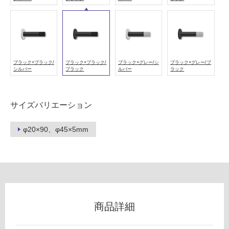
B/
B
フ
運賃無
ロ
料(離
島除
ー
ブラック×ブラック/
ブラック×ブラック/
ブラック×グレー/シ
ブラック×グレー/ブ
く)
シルバー
ブラック
ルバー
ラック
U
リ
T
0
サイズバリエーション
ン
0
3
φ20×90、φ45×5mm
グ
壁
付
け
土足・遮
戸
音・床暖
当
り
対
商品詳細
ブ
応
ラ
し
ッ