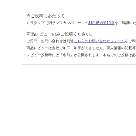
0
1
※ご投稿にあたって
ミラタップ（旧サンワカンパニー）の
利用規約第10条
をご確認い
運賃表
F
商品レビューのみご投稿ください。
ご質問・お問い合わせは別途
こちらのお問い合わせフォーム
をご利
運
商品レビューは当社で加工・加筆ができません。個人情報の記載等
賃
レビュー投稿時には「名前」が公開されます。本名でのご投稿は必
合
計
:
¥1,
14
0/
ケ
ー
ス