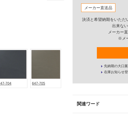
メーカー直送品
決済と希望納期をいただ
出来ない
メーカー直
※メ
先納期の大口案
在庫お知らせ登
647-704
647-705