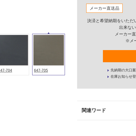
メーカー直送品
決済と希望納期をいただ
出来ない
メーカー直
※メ
先納期の大口案
647-704
647-705
在庫お知らせ登