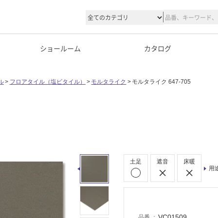
ショールーム
カタログ
ル
フロアタイル（塩ビタイル）
モルタライク
モルタライク 647-705
土足
遮音
床暖
用
VC01509
品番