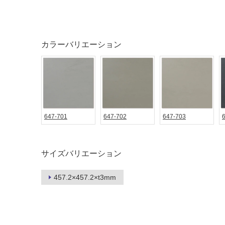
音・床暖
駐車場
対
非
応
常
し
に
カラーバリエーション
て
適
い
し
る
て
い
対
る
応
し
適
647-701
647-702
647-703
て
し
い
て
る
い
サイズバリエーション
が
る
制
が
457.2×457.2×t3mm
限
注
あ
意
り
が
の
必
為
要