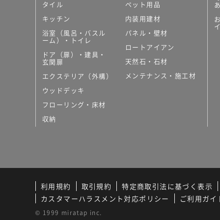
タイル
ペット用品
キッチン
内装用建材
浴室（風呂・バスル
パネル・壁材
ーム）・トイレ
ロートアイアン
ドア（扉）・建具・
天然石・石材
玄関扉
メンテナンス・施工材
エクステリア（外構）
ウッドデッキ
フローリング・床材
収納
利用規約
取引規約
特定商取引法に基づく表示
カスタマーハラスメント対応ポリシー
ご利用ガイ
© 1999 miratap inc.