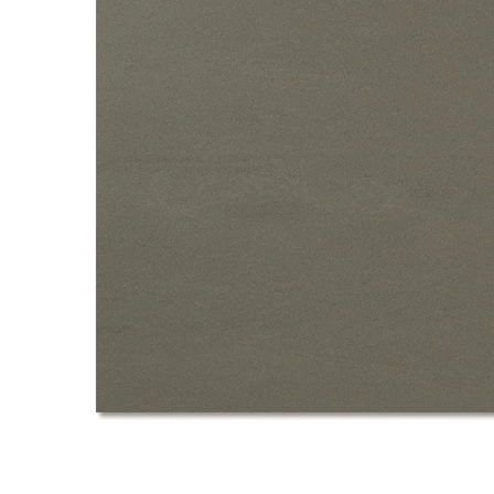
タイル
フローリ
ング
屋内床・
屋外床・
土足・遮
浴室床・