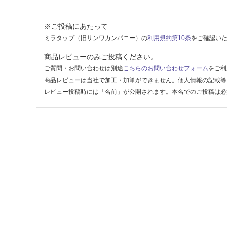
0
5
※ご投稿にあたって
ミラタップ（旧サンワカンパニー）の
利用規約第10条
をご確認い
運賃表
F
商品レビューのみご投稿ください。
ご質問・お問い合わせは別途
こちらのお問い合わせフォーム
をご利
運
商品レビューは当社で加工・加筆ができません。個人情報の記載等
賃
レビュー投稿時には「名前」が公開されます。本名でのご投稿は必
合
計
:
¥1,
14
0/
ケ
ー
ス