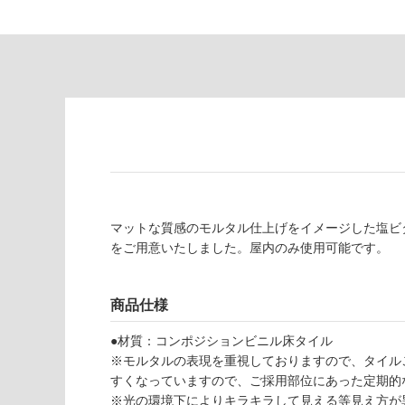
注
適
意
し
が
て
必
い
要
な
※
い
商
屋内壁・屋外
品
壁・浴室壁
仕
様
使用可
欄
能
マットな質感のモルタル仕上げをイメージした塩ビ
を
をご用意いたしました。屋内のみ使用可能です。
ご
使用可
確
能
認
商品仕様
(寒冷地
く
以外)
だ
●材質：コンポジションビニル床タイル
さ
※モルタルの表現を重視しておりますので、タイル
使用不
い
すくなっていますので、ご採用部位にあった定期的
可
※光の環境下によりキラキラして見える等見え方が
対