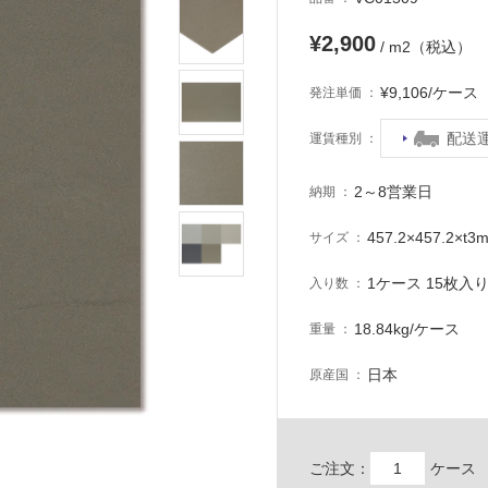
¥2,900
/ m2（税込）
¥9,106/ケー
発注単価
配送
運賃種別
2～8営業日
納期
457.2×457.2×t3
サイズ
1ケース 15枚入り 
入り数
18.84kg/ケース
重量
日本
原産国
ご注文：
ケース