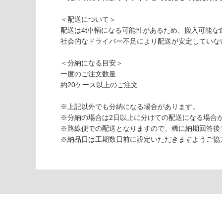
応
＜配送について＞
し
配送は4t車輌になる可能性があるため、搬入可能
て
社会的なドライバー不足により配送が安定していな
V
い
C
な
＜分納になる目安＞
0
い
一度のご注文数量
1
約20ケース以上のご注文
5
0
※上記以外でも分納になる場合があります。
9
※分納の場合は2日以上に分けての配送になる場合
モ
※路線便での配送となりますので、稀に納期回答後
ル
※納品日は工期数日前に設定いただきますようご協
タ
ラ
イ
ク
6
4
7-
7