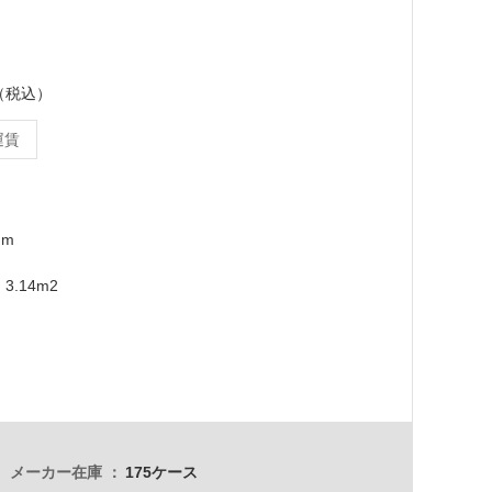
ス（税込）
運賃
mm
3.14m2
メーカー在庫
175ケース