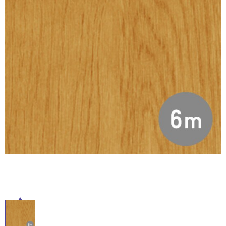
ム
修理お問い合わせ
クレーム公開
自分らしい家づくり
最高のリノベ会社が
みつ
照明
ペット用品
横浜スマート
ショールー
SUVACO
かる
リノベりす
ム
ウェルビーみのお
HDC
説明書・図面検索
水まわり
3年保証
BOX
内装用建材
パネル・壁材
お役立ち情報
住まいの
スタイリング
ロートアイアン
天然石・石材
アイデア
ミラタップ
チャンネル
メンテナンス・
施工材
新商品
オンライン相談