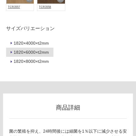
浴
TCR3557
TCR3558
室
壁
サイズバリエーション
使
用
可
1820×4000×t2mm
能
1820×6000×t2mm
使
1820×8000×t2mm
用
可
能
(寒
冷
地
以
商品詳細
外)
使
用
菌の繁殖を抑え、24時間後には細菌を1％以下に減少させる安
不