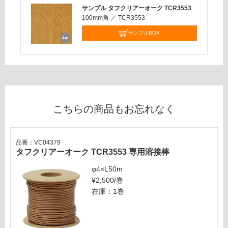
応
サンプル タフクリアーオーク TCR3553
し
100mm角
／
TCR3553
て
サンプルBOX
い
な
い
こちらの商品もお忘れなく
品番：VC04379
タフクリアーオーク TCR3553 専用溶接棒
φ4×L50m
¥2,500/巻
在庫：1巻