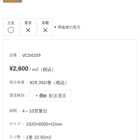
土足
遮音
床暖
用途表の見方
タ
イ
VC04209
品番
¥2,600
ル
/ m2（税込）
¥28,392/巻（税込）
発注単価
屋
内
配送運賃
運賃種別
床・
屋
4～10営業日
納期
外
1820×6000×t2mm
サイズ
床・
浴
1巻 10.92m2
入り数