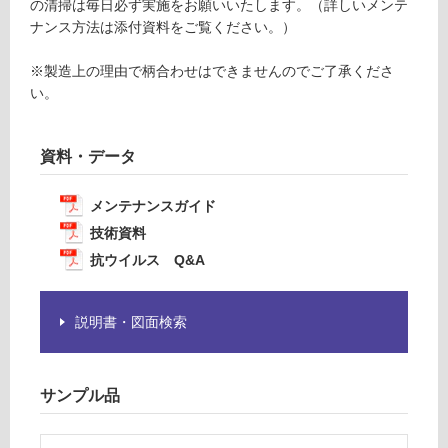
注
の清掃は毎日必ず実施をお願いいたします。（詳しいメンテ
意
ナンス方法は添付資料をご覧ください。）
運賃無
が
料(離
必
※製造上の理由で柄合わせはできませんのでご了承くださ
島除
要
い。
く)
※
商
品
資料・データ
運
仕
賃
様
合
メンテナンスガイド
欄
計
技術資料
を
:
抗ウイルス Q&A
ご
¥0/
確
巻
認
説明書・図面検索
く
だ
さ
サンプル品
い
対