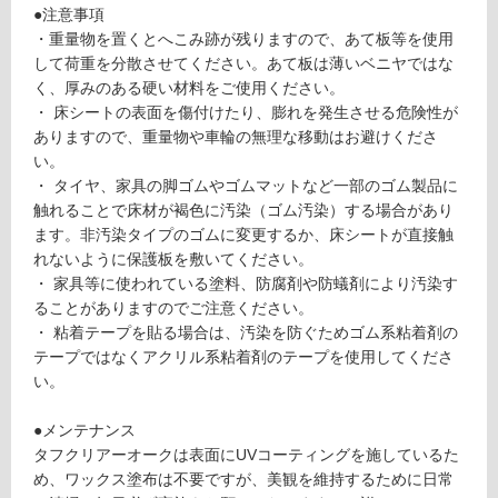
2
●注意事項
対
0
・重量物を置くとへこみ跡が残りますので、あて板等を使用
応
9
して荷重を分散させてください。あて板は薄いベニヤではな
し
タ
く、厚みのある硬い材料をご使用ください。
て
フ
・ 床シートの表面を傷付けたり、膨れを発生させる危険性が
い
ク
ありますので、重量物や車輪の無理な移動はお避けくださ
る
リ
い。
ア
対
・ タイヤ、家具の脚ゴムやゴムマットなど一部のゴム製品に
ー
応
触れることで床材が褐色に汚染（ゴム汚染）する場合があり
オ
し
ます。非汚染タイプのゴムに変更するか、床シートが直接触
ー
て
れないように保護板を敷いてください。
ク
い
・ 家具等に使われている塗料、防腐剤や防蟻剤により汚染す
T
る
ることがありますのでご注意ください。
C
が
・ 粘着テープを貼る場合は、汚染を防ぐためゴム系粘着剤の
R
制
テープではなくアクリル系粘着剤のテープを使用してくださ
3
限
い。
5
あ
5
り
●メンテナンス
3
の
タフクリアーオークは表面にUVコーティングを施しているた
6
為
め、ワックス塗布は不要ですが、美観を維持するために日常
m