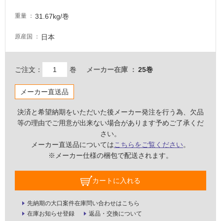
室
31.67kg/巻
床・
重量
駐
日本
原産国
車
場
ご注文：
巻
メーカー在庫
25巻
非
常
メーカー直送品
に
適
決済と希望納期をいただいた後メーカー発注を行う為、欠品
し
等の理由でご用意が出来ない場合があります予めご了承くだ
て
さい。
い
メーカー直送品については
こちらをご覧ください
。
る
※メーカー仕様の梱包で配送されます。
適
し
カートに入れる
て
い
先納期の大口案件在庫問い合わせはこちら
る
在庫お知らせ登録
返品・交換について
が