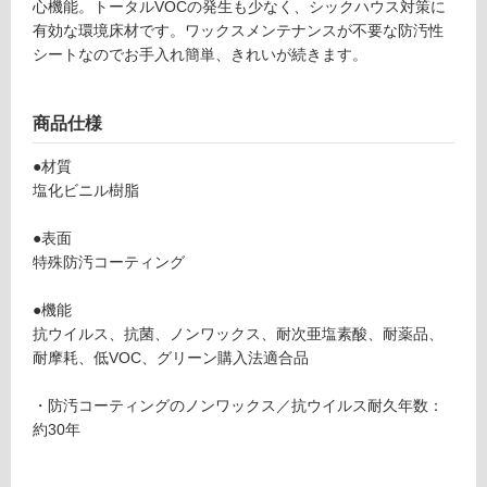
心機能。トータルVOCの発生も少なく、シックハウス対策に
可
有効な環境床材です。ワックスメンテナンスが不要な防汚性
シートなのでお手入れ簡単、きれいが続きます。
フ
商品仕様
●材質
ロ
塩化ビニル樹脂
ー
●表面
特殊防汚コーティング
リ
●機能
ン
抗ウイルス、抗菌、ノンワックス、耐次亜塩素酸、耐薬品、
耐摩耗、低VOC、グリーン購入法適合品
グ
V
・防汚コーティングのノンワックス／抗ウイルス耐久年数：
C
約30年
土足・遮
0
4
音・床暖