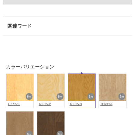
注
意
が
必
要
適
し
て
い
カラーバリエーション
な
い
屋
内
TCR3551
TCR3552
TCR3553
TCR3556
壁・
屋
外
壁・