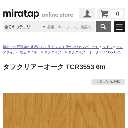
カート
マイページ
商品カテゴリ
建材・住宅設備の通販ならミラタップ（旧サンワカンパニー）
タイル
フロ
アタイル（塩ビタイル）
タフクリアー
タフクリアーオーク TCR3553 6m
施工事例
洗面所・水回り
タイル
タフクリアーオーク TCR3553 6m
ショールーム
施工事例
法人案件納入事例
キッチン
浴室（風呂・
バスルー
ム）・
トイレ
ショールームの
ご案内
東京
ショールーム
お気に入りに登録
ミラタップ
のあるくらし
お客様訪問
インタビュー
ドア（扉）・
建具・玄関
サポート
扉
エクステリア
（外構）
大阪
ショールーム
仙台
ショールーム
店舗・施設事例
その他サービス
ご利用ガイド
初めての方へ
ウッドデッキ
フローリング・
床材
名古屋
ショールーム
京都
ショールーム
ミラタップと
創る家
工事会社紹介
Coziコンシ
よくある質問
お問い合わせ
ASOLIE
ェルジュ
収納
インテリア・
家具
福岡
ショールーム
札幌スマート
ショールー