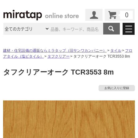
カート
マイページ
商品カテゴリ
建材・住宅設備の通販ならミラタップ（旧サンワカンパニー）
タイル
フロ
アタイル（塩ビタイル）
タフクリアー
タフクリアーオーク TCR3553 8m
施工事例
洗面所・水回り
タイル
タフクリアーオーク TCR3553 8m
ショールーム
施工事例
法人案件納入事例
キッチン
浴室（風呂・
バスルー
ム）・
トイレ
ショールームの
ご案内
東京
ショールーム
お気に入りに登録
ミラタップ
のあるくらし
お客様訪問
インタビュー
ドア（扉）・
建具・玄関
サポート
扉
エクステリア
（外構）
大阪
ショールーム
仙台
ショールーム
店舗・施設事例
その他サービス
ご利用ガイド
初めての方へ
ウッドデッキ
フローリング・
床材
名古屋
ショールーム
京都
ショールーム
ミラタップと
創る家
工事会社紹介
Coziコンシ
よくある質問
お問い合わせ
ASOLIE
ェルジュ
収納
インテリア・
家具
福岡
ショールーム
札幌スマート
ショールー