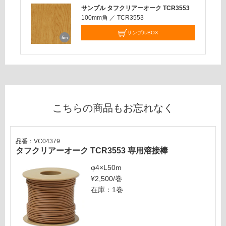
応
サンプル タフクリアーオーク TCR3553
し
100mm角
／
TCR3553
て
サンプルBOX
い
な
い
こちらの商品もお忘れなく
品番：VC04379
タフクリアーオーク TCR3553 専用溶接棒
φ4×L50m
¥2,500/巻
在庫：1巻