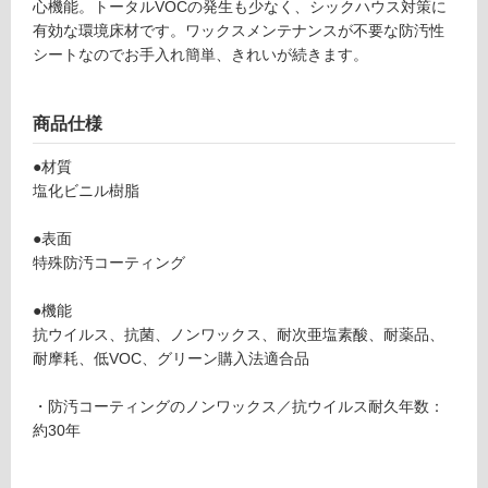
心機能。トータルVOCの発生も少なく、シックハウス対策に
可
有効な環境床材です。ワックスメンテナンスが不要な防汚性
シートなのでお手入れ簡単、きれいが続きます。
フ
商品仕様
●材質
ロ
塩化ビニル樹脂
ー
●表面
特殊防汚コーティング
リ
●機能
ン
抗ウイルス、抗菌、ノンワックス、耐次亜塩素酸、耐薬品、
耐摩耗、低VOC、グリーン購入法適合品
グ
V
・防汚コーティングのノンワックス／抗ウイルス耐久年数：
C
約30年
土足・遮
0
4
音・床暖