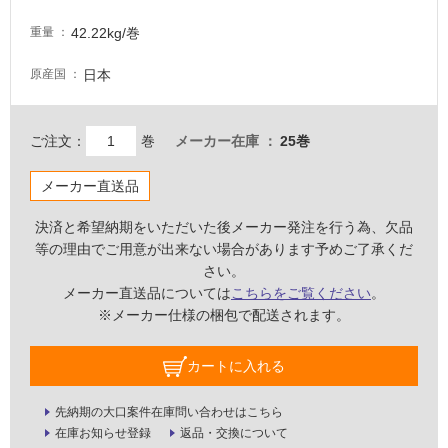
室
42.22kg/巻
床・
重量
駐
日本
原産国
車
場
ご注文：
巻
メーカー在庫
25巻
非
常
メーカー直送品
に
適
決済と希望納期をいただいた後メーカー発注を行う為、欠品
し
等の理由でご用意が出来ない場合があります予めご了承くだ
て
さい。
い
メーカー直送品については
こちらをご覧ください
。
る
※メーカー仕様の梱包で配送されます。
適
し
カートに入れる
て
い
先納期の大口案件在庫問い合わせはこちら
る
在庫お知らせ登録
返品・交換について
が