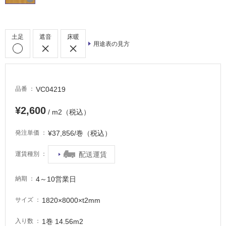
土足
遮音
床暖
用途表の見方
タ
イ
VC04219
品番
¥2,600
ル
/ m2（税込）
¥37,856/巻（税込）
発注単価
屋
内
配送運賃
運賃種別
床・
屋
4～10営業日
納期
外
1820×8000×t2mm
サイズ
床・
浴
1巻 14.56m2
入り数