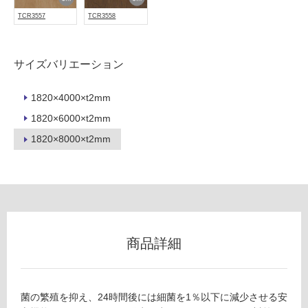
浴
TCR3557
TCR3558
室
壁
サイズバリエーション
使
用
可
1820×4000×t2mm
能
1820×6000×t2mm
使
1820×8000×t2mm
用
可
能
(寒
冷
地
以
商品詳細
外)
使
用
菌の繁殖を抑え、24時間後には細菌を1％以下に減少させる安
不