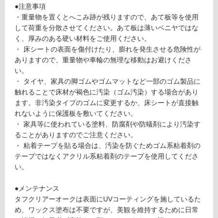
2
●注意事項
対
1
・重量物を置くとへこみ跡が残りますので、あて板等を使用
応
9
して荷重を分散させてください。あて板は薄いベニヤではな
し
タ
く、厚みのある硬い材料をご使用ください。
て
フ
・ 床シートの表面を傷付けたり、膨れを発生させる危険性が
い
ク
ありますので、重量物や車輪の無理な移動はお避けくださ
る
リ
い。
ア
対
・ タイヤ、家具の脚ゴムやゴムマットなど一部のゴム製品に
ー
応
触れることで床材が褐色に汚染（ゴム汚染）する場合があり
オ
し
ます。非汚染タイプのゴムに変更するか、床シートが直接触
ー
て
れないように保護板を敷いてください。
ク
い
・ 家具等に使われている塗料、防腐剤や防蟻剤により汚染す
T
る
ることがありますのでご注意ください。
C
が
・ 粘着テープを貼る場合は、汚染を防ぐためゴム系粘着剤の
R
制
テープではなくアクリル系粘着剤のテープを使用してくださ
3
限
い。
5
あ
5
り
●メンテナンス
3
の
タフクリアーオークは表面にUVコーティングを施しているた
8
為
め、ワックス塗布は不要ですが、美観を維持するために日常
m