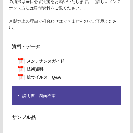
注
の清掃は毎日必ず実施をお願いいたします。（詳しいメンテ
意
ナンス方法は添付資料をご覧ください。）
運賃無
が
料(離
必
※製造上の理由で柄合わせはできませんのでご了承くださ
島除
要
い。
く)
※
商
品
資料・データ
運
仕
賃
様
合
メンテナンスガイド
欄
計
技術資料
を
:
抗ウイルス Q&A
ご
¥0/
確
巻
認
説明書・図面検索
く
だ
さ
サンプル品
い
対