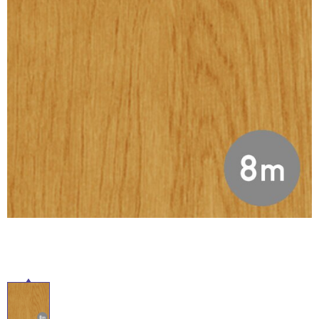
ム
修理お問い合わせ
クレーム公開
自分らしい家づくり
最高のリノベ会社が
みつ
照明
ペット用品
横浜スマート
ショールー
SUVACO
かる
リノベりす
ム
ウェルビーみのお
HDC
説明書・図面検索
水まわり
3年保証
BOX
内装用建材
パネル・壁材
お役立ち情報
住まいの
スタイリング
ロートアイアン
天然石・石材
アイデア
ミラタップ
チャンネル
メンテナンス・
施工材
新商品
オンライン相談