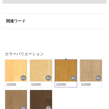
注
意
が
必
要
適
し
て
い
カラーバリエーション
な
い
屋
内
TCR3551
TCR3552
TCR3553
TCR3556
壁・
屋
外
壁・