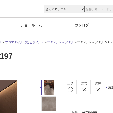
ショールーム
カタログ
ル
フロアタイル（塩ビタイル）
マティルNW メタル
マティルNW メタル MAE-1
197
土足
遮音
床暖
用
VC05599
品番