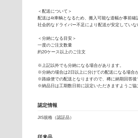
(寒冷地
く
以外)
だ
＜配送について＞
さ
使用不
配送は4t車輌となるため、搬入可能な道幅か事前確
い
可
社会的なドライバー不足により配送が安定していな
対
応
＜分納になる目安＞
V
し
一度のご注文数量
C
て
約20ケース以上のご注文
0
い
5
な
※上記以外でも分納になる場合があります。
5
い
※分納の場合は2日以上に分けての配送になる場合
9
※路線便での配送となりますので、稀に納期回答後
9
※納品日は工期数日前に設定いただきますようご協
マ
テ
ィ
認定情報
ル
JIS規格（認証品）
N
W
メ
従来品