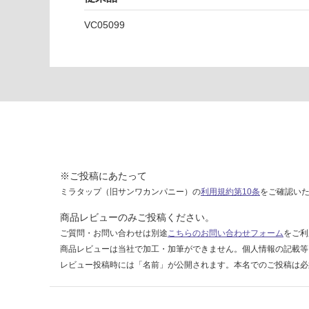
タ
ル
VC05099
M
A
E-
1
1
9
7
運賃表
F
※ご投稿にあたって
ミラタップ（旧サンワカンパニー）の
利用規約第10条
をご確認い
運
商品レビューのみご投稿ください。
賃
ご質問・お問い合わせは別途
こちらのお問い合わせフォーム
をご利
合
商品レビューは当社で加工・加筆ができません。個人情報の記載等
計
:
レビュー投稿時には「名前」が公開されます。本名でのご投稿は必
¥1,
14