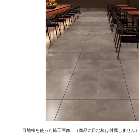
目地棒を使った施工画像。（商品に目地棒は付属しません
タイル
フローリ