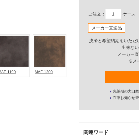
ご注文：
ケース
メーカー直送品
決済と希望納期をいただ
出来ない
メーカー直
※メ
MAE-1199
MAE-1200
先納期の大口案
在庫お知らせ登