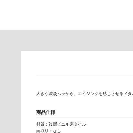
限
注
あ
意
り
が
の
必
為
要
注
適
意
し
が
て
必
い
要
な
※
い
商
屋内壁・屋外
品
壁・浴室壁
仕
大きな濃淡ムラから、エイジングを感じさせるメタ
様
使用可
欄
能
を
商品仕様
ご
使用可
確
材質：複層ビニル床タイル
能
認
面取り：なし