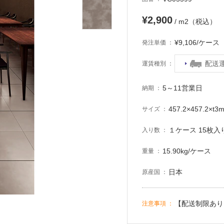
¥2,900
/ m2（税込）
¥9,106/ケー
発注単価
配送
運賃種別
5～11営業日
納期
457.2×457.2×t3
サイズ
１ケース 15枚入り 
入り数
15.90kg/ケース
重量
日本
原産国
【配送制限あり
注意事項
）