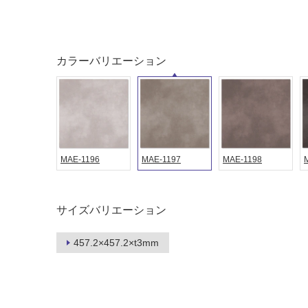
ング
屋内床・
屋外床・
土足・遮
浴室床・
カラーバリエーション
音・床暖
駐車場
対
非
応
常
し
に
て
適
い
し
MAE-1196
MAE-1197
MAE-1198
る
て
い
対
る
応
サイズバリエーション
し
適
て
し
457.2×457.2×t3mm
い
て
る
い
が
る
制
が