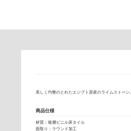
り
が
の
必
為
要
注
適
意
し
が
て
必
い
要
な
※
い
商
屋内壁・屋外
品
壁・浴室壁
仕
様
使用可
欄
能
を
美しく均整のとれたエジプト原産のライムストーン
ご
使用可
確
能
認
商品仕様
(寒冷地
く
材質：複層ビニル床タイル
以外)
だ
面取り：ラウンド加工
さ