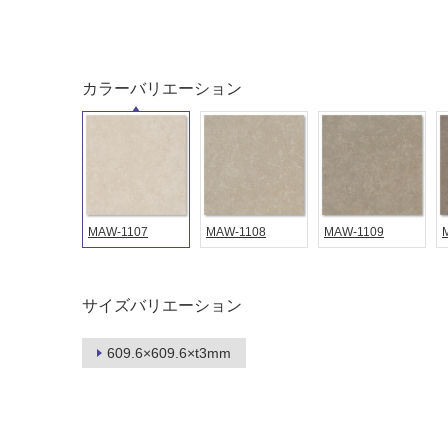
屋外床・
土足・遮
浴室床・
音・床暖
駐車場
カラーバリエーション
対
非
応
常
し
に
て
適
い
し
る
て
い
対
MAW-1107
MAW-1108
MAW-1109
る
応
し
適
て
し
サイズバリエーション
い
て
る
い
609.6×609.6×t3mm
が
る
制
が
限
注
あ
意