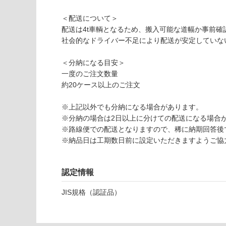
使用不
い
可
＜配送について＞
V
対
配送は4t車輌となるため、搬入可能な道幅か事前確
C
応
社会的なドライバー不足により配送が安定していな
0
し
5
て
＜分納になる目安＞
6
い
一度のご注文数量
5
な
約20ケース以上のご注文
9
い
マ
※上記以外でも分納になる場合があります。
テ
※分納の場合は2日以上に分けての配送になる場合
ィ
※路線便での配送となりますので、稀に納期回答後
ル
※納品日は工期数日前に設定いただきますようご協
N
W
W
認定情報
シ
ナ
JIS規格（認証品）
イ
パ
ー