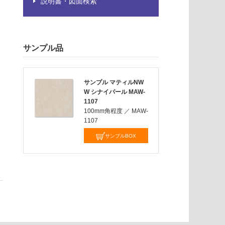
説明書・図面検索
サンプル品
サンプル マティルNW
W シナイパール MAW-
1107
100mm角程度
／
MAW-
1107
サンプルBOX