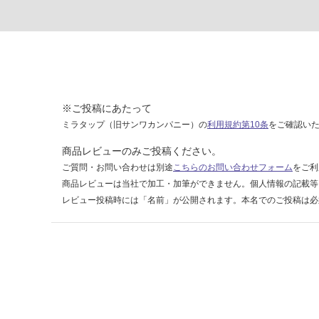
ル
M
A
W
-1
1
0
※ご投稿にあたって
7
ミラタップ（旧サンワカンパニー）の
利用規約第10条
をご確認い
商品レビューのみご投稿ください。
運賃表
ご質問・お問い合わせは別途
こちらのお問い合わせフォーム
をご利
F
商品レビューは当社で加工・加筆ができません。個人情報の記載等
レビュー投稿時には「名前」が公開されます。本名でのご投稿は必
運
賃
合
計
:
¥1,
14
0/