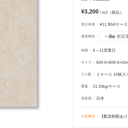
¥3,200
/ m2（税込）
¥11,904/ケ
発注単価
配送
運賃種別
5～11営業日
納期
609.6×609.6×t3
サイズ
１ケース 10枚入り 
入り数
21.20kg/ケース
重量
日本
原産国
【配送制限あり
注意事項