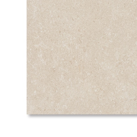
タイル
フローリ
ング
屋内床・