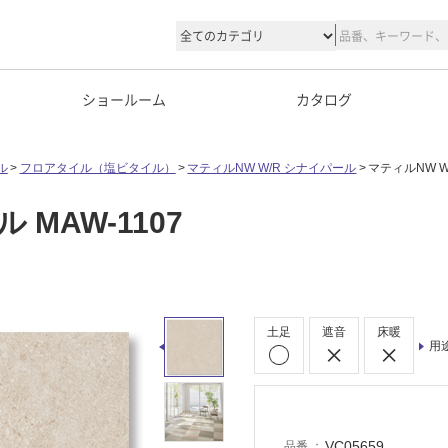
ショールーム
カタログ
ル
フロアタイル（塩ビタイル）
マティルNW W/R シナイパール
マティルNW W
MAW-1107
土足
遮音
床暖
用
VC05659
品番