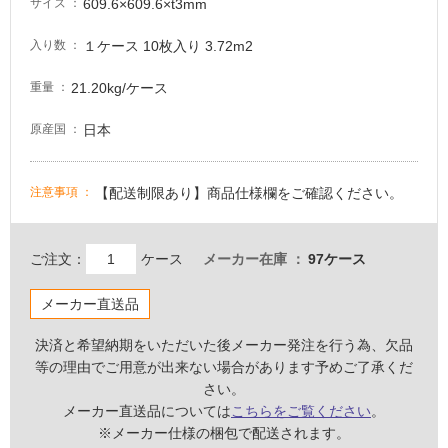
609.6×609.6×t3mm
サイズ
注
意
１ケース 10枚入り 3.72m2
入り数
が
必
21.20kg/ケース
重量
要
適
日本
原産国
し
て
【配送制限あり】商品仕様欄をご確認ください。
注意事項
い
な
い
ご注文：
ケース
メーカー在庫
97ケース
屋
メーカー直送品
内
壁・
決済と希望納期をいただいた後メーカー発注を行う為、欠品
等の理由でご用意が出来ない場合があります予めご了承くだ
屋
さい。
外
メーカー直送品については
こちらをご覧ください
。
壁・
※メーカー仕様の梱包で配送されます。
浴