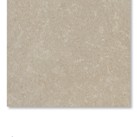
ム
修理お問い合わせ
クレーム公開
自分らしい家づくり
最高のリノベ会社が
みつ
照明
ペット用品
横浜スマート
ショールー
SUVACO
かる
リノベりす
ム
ウェルビーみのお
HDC
説明書・図面検索
水まわり
3年保証
BOX
内装用建材
パネル・壁材
タ
お役立ち情報
住まいの
スタイリング
ロートアイアン
天然石・石材
アイデア
イ
ミラタップ
チャンネル
メンテナンス・
施工材
新商品
オンライン相談
ル
屋
内
床・
屋
外
床・
浴
室