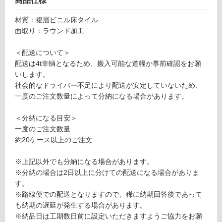
商品仕様
対
マ
応
テ
材質：複層ビニル床タイル
し
ィ
面取り：ラウンド加工
て
ル
い
N
＜配送について＞
る
W
配送は4t車輌となるため、搬入可能な道幅か事前確認をお願
W
いします。
対
シ
社会的なドライバー不足により配送が安定していないため、
応
ナ
一度のご注文数量によって分納になる場合があります。
し
イ
て
パ
＜分納になる目安＞
い
ー
一度のご注文数量
る
ル
約20ケース以上のご注文
が
M
制
A
※上記以外でも分納になる場合があります。
限
W
※分納の場合は2日以上に分けての配送になる場合がありま
あ
-1
す。
り
1
※路線便での配送となりますので、稀に納期回答後であって
の
0
も納期の遅延が発生する場合があります。
為
8
※納品日は工期数日前に設定いただきますようご協力をお願
注