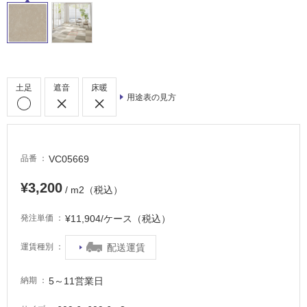
床・
駐
車
場
土足
遮音
床暖
非
用途表の見方
常
に
適
し
VC05669
品番
て
い
¥3,200
/ m2（税込）
る
¥11,904/ケース（税込）
発注単価
適
し
配送運賃
運賃種別
て
い
5～11営業日
納期
る
が