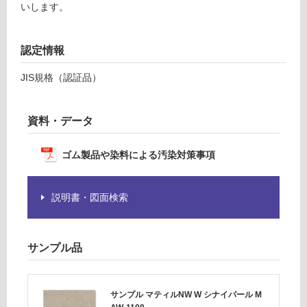
いします。
意
運賃表
が
F
必
認定情報
要
※
運
JIS規格（認証品）
商
賃
品
合
仕
計
資料・データ
様
:
欄
¥1,
ゴム製品や染料による汚染対策事項
を
14
ご
0/
確
ケ
説明書・図面検索
認
ー
く
ス
だ
サンプル品
さ
い
対
サンプル マティルNW W シナイパール M
応