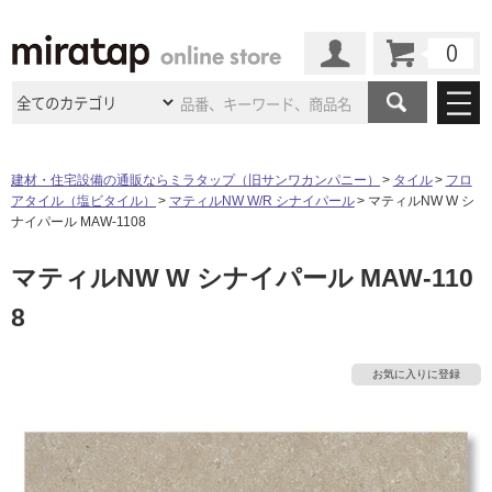
カート
マイページ
商品カテゴリ
建材・住宅設備の通販ならミラタップ（旧サンワカンパニー）
タイル
フロ
アタイル（塩ビタイル）
マティルNW W/R シナイパール
マティルNW W シ
施工事例
洗面所・水回り
タイル
ナイパール MAW-1108
ショールーム
施工事例
法人案件納入事例
マティルNW W シナイパール MAW-110
キッチン
浴室（風呂・
バスルー
ム）・
トイレ
ショールームの
ご案内
東京
ショールーム
8
ミラタップ
のあるくらし
お客様訪問
インタビュー
ドア（扉）・
建具・玄関
サポート
扉
エクステリア
（外構）
大阪
ショールーム
仙台
ショールーム
店舗・施設事例
お気に入りに登録
その他サービス
ご利用ガイド
初めての方へ
ウッドデッキ
フローリング・
床材
名古屋
ショールーム
京都
ショールーム
ミラタップと
創る家
工事会社紹介
Coziコンシ
よくある質問
お問い合わせ
ASOLIE
ェルジュ
収納
インテリア・
家具
福岡
ショールーム
札幌スマート
ショールー