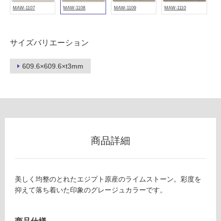
可
MAW-1107
MAW-1108
MAW-1109
MAW-1110
サイズバリエーション
フ
609.6×609.6×t3mm
ロ
ー
リ
商品詳細
ン
V
C
グ
0
美しく均整のとれたエジプト原産のライムストーン。彩度を
5
抑えて落ち着いた印象のグレージュカラーです。
土足・遮
6
6
音・床暖
9