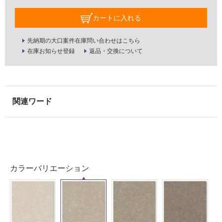
室
カートに入れる
壁
先納期の大口案件在庫問い合わせはこちら
使
在庫お知らせ登録
返品・交換について
用
可
能
使
用
可
能
(寒
冷
地
以
カラーバリエーション
外)
使
用
不