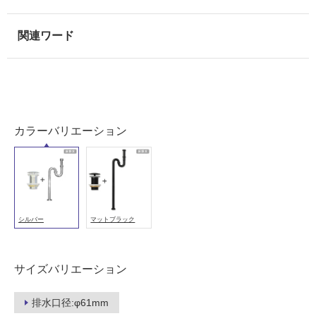
0
能
2
(寒
5
冷
3
地
S
以
Sト
外)
ラッ
使
プセ
用
カラーバリエーション
ット
不
（オ
可
ーバ
ーフ
ロー
な
フ
シルバー
マットブラック
し）
【床
ロ
排
サイズバリエーション
水】
ー
ヘア
排水口径:φ61mm
キャ