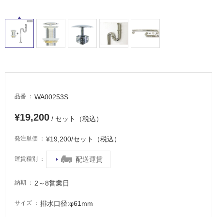
て
い
る
適
し
て
い
る
WA00253S
が
品番
注
¥19,200
意
/ セット（税込）
が
¥19,200/セット（税込）
発注単価
必
要
配送運賃
運賃種別
適
し
2～8営業日
納期
て
い
排水口径:φ61mm
サイズ
な