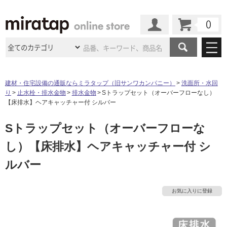
カート
マイページ
商品カテゴリ
建材・住宅設備の通販ならミラタップ（旧サンワカンパニー）
洗面所・水回
り
止水栓・排水金物
排水金物
Sトラップセット（オーバーフローなし）
施工事例
洗面所・水回り
タイル
【床排水】ヘアキャッチャー付 シルバー
ショールーム
施工事例
法人案件納入事例
Sトラップセット（オーバーフローな
キッチン
浴室（風呂・
バスルー
ム）・
トイレ
ショールームの
ご案内
東京
ショールーム
し）【床排水】ヘアキャッチャー付 シ
ミラタップ
のあるくらし
お客様訪問
インタビュー
ドア（扉）・
建具・玄関
サポート
ルバー
扉
エクステリア
（外構）
タ
大阪
ショールーム
仙台
ショールーム
店舗・施設事例
その他サービス
ご利用ガイド
初めての方へ
ウッドデッキ
フローリング・
床材
イ
お気に入りに登録
名古屋
ショールーム
京都
ショールーム
ミラタップと
創る家
工事会社紹介
Coziコンシ
よくある質問
お問い合わせ
ASOLIE
ェルジュ
ル
収納
インテリア・
家具
福岡
ショールーム
札幌スマート
ショールー