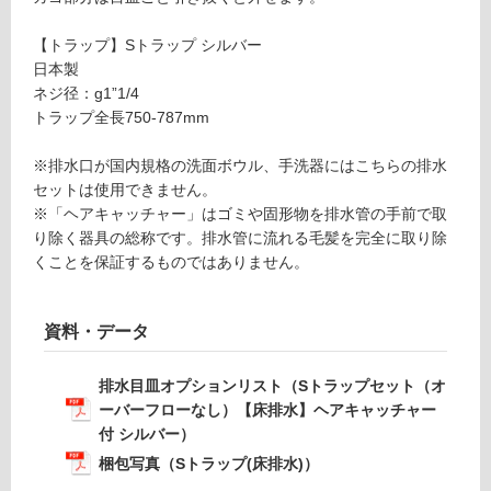
キ
い
ャ
る
【トラップ】Sトラップ シルバー
ッ
が
日本製
チ
制
ネジ径：g1”1/4
ャ
限
トラップ全長750-787mm
ー
あ
付
り
※排水口が国内規格の洗面ボウル、手洗器にはこちらの排水
オ
の
セットは使用できません。
ー
為
※「ヘアキャッチャー」はゴミや固形物を排水管の手前で取
バ
注
り除く器具の総称です。排水管に流れる毛髪を完全に取り除
ー
意
くことを保証するものではありません。
フ
が
ロ
必
ー
要
資料・データ
無
※
し
商
排水目皿オプションリスト（Sトラップセット（オ
専
品
ーバーフローなし）【床排水】ヘアキャッチャー
用
仕
付 シルバー）
様
運賃表
梱包写真（Sトラップ(床排水)）
欄
G
を