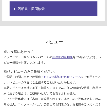
ご
M
説明書・図面検索
確
B
認
A
く
D
だ
0
さ
0
い
4
レビュー
S
対
ト
応
※ご投稿にあたって
ラ
し
ミラタップ（旧サンワカンパニー）の
利用規約第10条
をご確認いただき、レ
ッ
て
ビュー投稿をお願いいたします。
プ
い
(床
な
商品レビューのみご投稿ください。
排
い
ご質問・お問い合わせは別途
こちらのお問い合わせフォーム
をご利用くださ
水)
い。レビューの内容にご返信することはいたしかねます。
商品レビューは当社で加工・加筆ができません。個人情報の記載等、利用規
運賃表
約に反する場合は、ご投稿いただいても表示されません。
G
レビュー投稿時には「名前」が公開されます。本名でのご投稿は必須ではあ
りません。ニックネームなど、公開しても問題のないお名前をご入力くださ