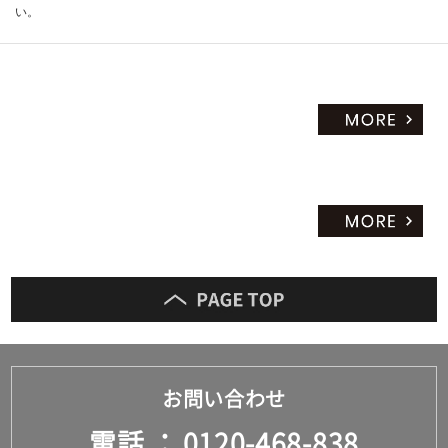
運
い。
賃
合
計
:
¥1,
78
0/
セ
ッ
ト
お問い合わせ
電話
0120-468-838