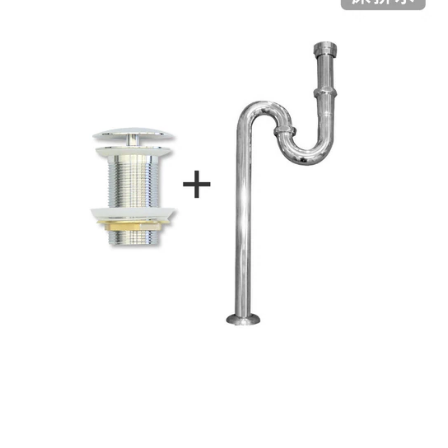
ム
修理お問い合わせ
クレーム公開
自分らしい家づくり
最高のリノベ会社が
みつ
屋
照明
ペット用品
横浜スマート
ショールー
SUVACO
かる
リノベりす
内
ム
ウェルビーみのお
HDC
説明書・図面検索
水まわり
3年保証
BOX
床・
内装用建材
パネル・壁材
屋
お役立ち情報
住まいの
スタイリング
外
ロートアイアン
天然石・石材
アイデア
床・
ミラタップ
チャンネル
浴
メンテナンス・
施工材
新商品
オンライン相談
室
床・
駐
車
場
非
常
に
適
し