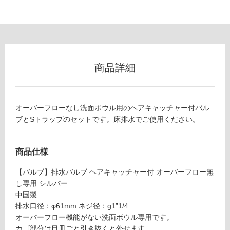
ッチ
リ
ャー
付
ン
シル
バー
グ
-
商品詳細
W
土足・遮
A
0
音・床暖
0
オーバーフローなし洗面ボウル用のヘアキャッチャー付バル
対
2
ブとSトラップのセットです。床排水でご使用ください。
応
5
し
1
て
商品仕様
排
い
水
る
【バルブ】排水バルブ ヘアキャッチャー付 オーバーフロー無
バ
し専用 シルバー
ル
対
中国製
ブ
応
排水口径：φ61mm ネジ径：g1”1/4
ヘ
し
オーバーフロー機能がない洗面ボウル専用です。
ア
て
カゴ部分は目皿ごと引き抜くと外せます。