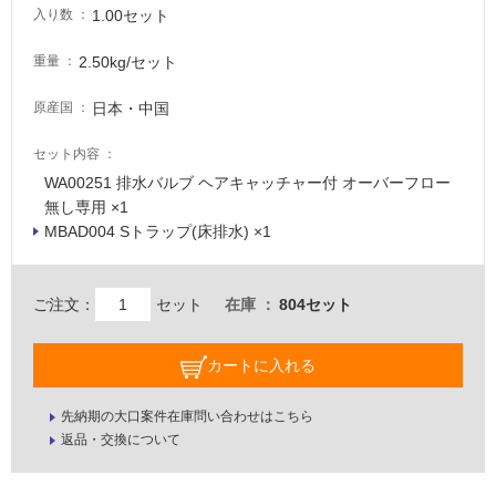
い
1.00セット
入り数
2.50kg/セット
屋
重量
内
日本・中国
原産国
壁・
屋
セット内容
外
WA00251 排水バルブ ヘアキャッチャー付 オーバーフロー
壁・
無し専用 ×1
MBAD004 Sトラップ(床排水) ×1
浴
室
壁
ご注文：
セット
在庫
804セット
使
用
カートに入れる
可
能
先納期の大口案件在庫問い合わせはこちら
W
使
返品・交換について
A
用
0
可