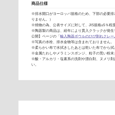
応
ク
商品仕様
し
目
て
皿
※排水開口がヨーロッパ規格のため、下部の必要排
い
セ
りません。）
な
ッ
※焼物の為、公表サイズに対して、JIS規格±5％
い
ト
※陶器製の商品は、経年により貫入クラックが発生
-
公開】ページの「
輸入陶器ボウルのひび割れクレー
※写真の水栓、排水金物等は含まれておりません。
W
※柔らかい布で水拭きしたあとは乾いた布でから拭
A
※金属たわしやメラミンスポンジ、粒子の荒い粉末
0
※酸・アルカリ・塩素系の洗剤や漂白剤、ヌメリ剤
2
い。
3
8
2
ハ
ト
リ
ア
プ
レ