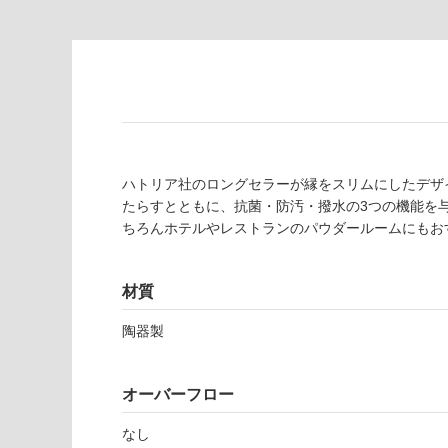
対
非
応
常
し
に
て
適
い
し
る
て
い
対
る
ハトリア社のロングセラーが縁をスリムにしたデザ
応
たらすとともに、抗菌・防汚・撥水の3つの機能を
し
適
ちろんホテルやレストランのパウダールームにもお
て
し
い
て
る
い
材質
が
る
制
が
陶器製
限
注
W
あ
意
A
り
が
オーバーフロー
0
の
必
2
為
要
なし
3