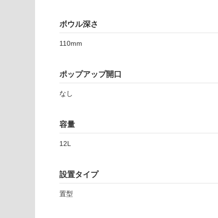
注
8
適
意
2
し
が
ボウル深さ
S
て
必
ハ
い
要
110mm
ト
な
※
リ
い
商
ア
屋内壁・屋外
ポップアップ開口
品
プ
壁・浴室壁
仕
レ
なし
様
使用可
ー
欄
能
ト
を
ス
容量
ご
リ
使用可
確
12L
ム
能
認
ブ
(寒冷地
く
ル
以外)
だ
設置タイプ
ー
さ
使用不
ブ
い
置型
可
ラ
対
ッ