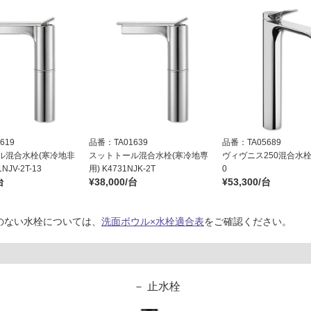
619
品番：TA01639
品番：TA05689
ル混合水栓(寒冷地非
スットトール混合水栓(寒冷地専
ヴィヴニス250混合水栓 7
NJV-2T-13
用) K4731NJK-2T
0
台
¥38,000/台
¥53,300/台
のない水栓については、
洗面ボウル×水栓適合表
をご確認ください。
止水栓