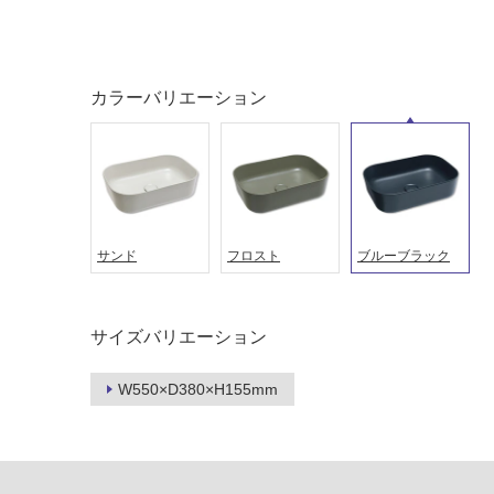
カラーバリエーション
サンド
フロスト
ブルーブラック
タイル
フローリ
サイズバリエーション
ング
W550×D380×H155mm
屋内床・
屋外床・
土足・遮
浴室床・
音・床暖
駐車場