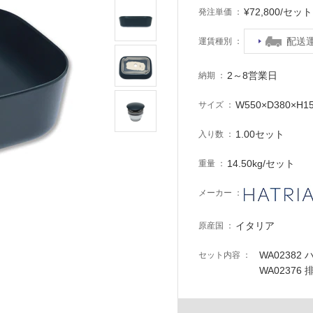
¥72,800/セ
発注単価
配送
運賃種別
2～8営業日
納期
W550×D380×H1
サイズ
1.00セット
入り数
14.50kg/セット
重量
メーカー
イタリア
原産国
WA0238
セット内容
WA02376