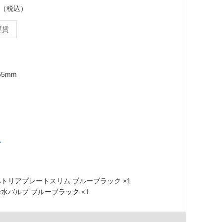
ット（税込）
運賃
55mm
2 ハトリアプレートスリム ブルーブラック ×1
 排水バルブ ブルーブラック ×1