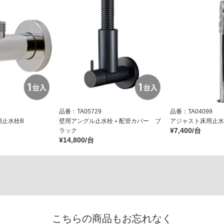
品番：TA05729
品番：TA04099
用止水栓B
壁用アングル止水栓＋配管カバー ブ
アジャスト床用止水栓
¥7,400/台
ラック
¥14,800/台
こちらの商品もお忘れなく