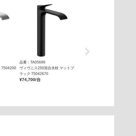
品番：TA05699
品番：TA05429
504200
ヴィヴニス250混合水栓 マットブ
タリスE240 混合水栓 71717000
¥60,300/台
ラック 75042670
¥74,700/台