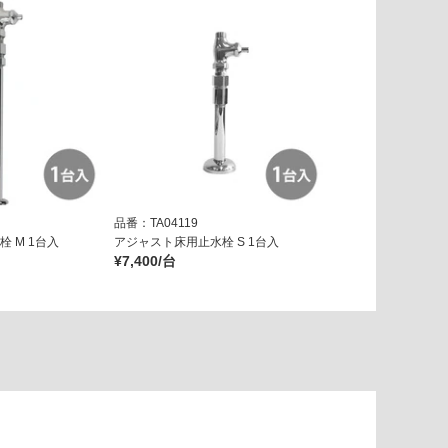
品番：TA04119
 M 1台入
アジャスト床用止水栓 S 1台入
¥7,400/台