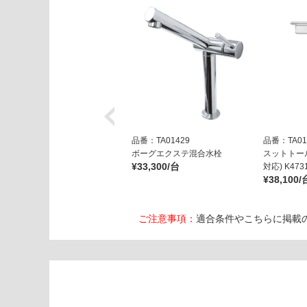
ー
ト
ス
リ
ム
ブ
ル
ー
ブ
ラ
品番：TA01429
品番：TA01
ッ
ボーグエクステ混合水栓
スットトー
¥33,300/台
ク
対応) K4731
¥38,100/
運賃表
E
ご注意事項：
適合条件やこちらに掲載
W
A
0
2
3
7