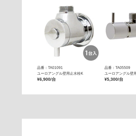
6
排
水
バ
ル
ブ
ブ
ル
ー
ブ
品番：TA01091
品番：TA05509
ラ
ユーロアングル壁用止水栓K
ユーロアングル壁
¥6,900/台
¥5,300/台
ッ
ク
運賃表
G
運
賃