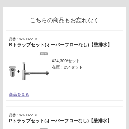
が
制
運賃表
限
E
こちらの商品もお忘れなく
あ
り
運
の
賃
品番：WA08221B
為
Bトラップセット(オーバーフローなし)【壁排水】
合
注
計
意
-
:
が
¥24,300/セット
¥1,
必
在庫：294セット
65
要
0/
※
台
商
品
商品を見る
仕
様
欄
品番：WA08221P
を
Pトラップセット(オーバーフローなし)【壁排水】
ご