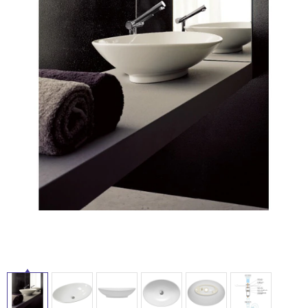
ム
修理お問い合わせ
クレーム公開
自分らしい家づくり
最高のリノベ会社が
みつ
照明
ペット用品
横浜スマート
ショールー
SUVACO
かる
リノベりす
ム
ウェルビーみのお
HDC
説明書・図面検索
水まわり
3年保証
BOX
内装用建材
パネル・壁材
お役立ち情報
住まいの
スタイリング
ロートアイアン
天然石・石材
アイデア
ミラタップ
チャンネル
メンテナンス・
施工材
新商品
オンライン相談