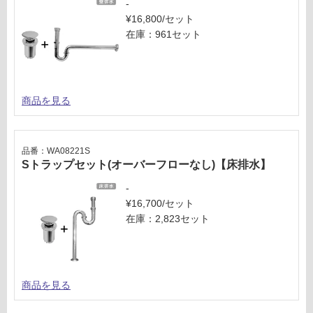
確
-
認
¥16,800/セット
く
在庫：961セット
だ
さ
い
対
商品を見る
応
し
て
品番：WA08221S
い
Sトラップセット(オーバーフローなし)【床排水】
な
-
い
¥16,700/セット
在庫：2,823セット
商品を見る