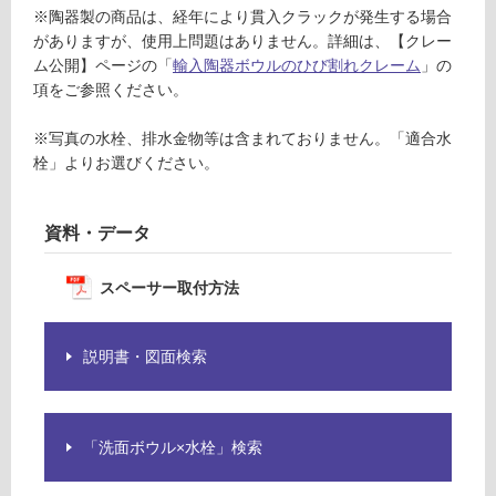
※陶器製の商品は、経年により貫入クラックが発生する場合
る
がありますが、使用上問題はありません。詳細は、【クレー
適
ム公開】ページの「
輸入陶器ボウルのひび割れクレーム
」の
し
項をご参照ください。
て
い
※写真の水栓、排水金物等は含まれておりません。「適合水
る
栓」よりお選びください。
が
注
意
資料・データ
が
必
スペーサー取付方法
要
適
し
説明書・図面検索
て
い
な
「洗面ボウル×水栓」検索
い