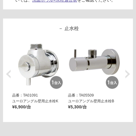
いては、
洗面ボウル×水栓適合表
をご確認ください。
ン
グ
止水栓
土足・遮
音・床暖
対
応
し
W
て
A
い
0
る
8
品番：TA01091
品番：TA05509
品番：T
対
1
ユーロアングル壁用止水栓K
ユーロアングル壁用止水栓B
壁用ア
応
¥6,900/台
¥5,300/台
ー ブ
5
し
¥14,8
1
て
ネ
い
ッ
る
ク