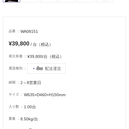
WA08151
品番
¥39,800
/ 台（税込）
¥39,800/台（税込）
発注単価
配送運賃
運賃種別
2～8営業日
納期
W635×D460×H150mm
サイズ
1.00台
入り数
8.50kg/台
重量