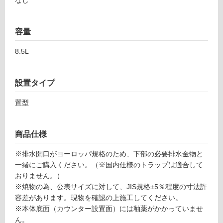
なし
内
床・
容量
屋
外
8.5L
床・
浴
設置タイプ
室
床・
置型
駐
車
商品仕様
場
※排水開口がヨーロッパ規格のため、下部の必要排水金物と
非
一緒にご購入ください。（※国内仕様のトラップは適合して
常
おりません。）
に
※焼物の為、公表サイズに対して、JIS規格±5％程度の寸法許
適
容差があります。現物を確認の上施工してください。
し
※本体底面（カウンター設置面）には釉薬がかかっていませ
て
ん。
い