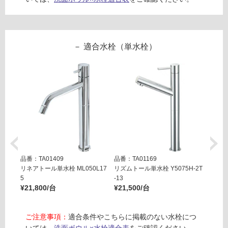
冷
地
以
外)
適合水栓（単水栓）
使
用
不
可
フ
品番：TA01409
品番：TA01169
品番：T
ロ
リネアトール単水栓 ML050L17
リズムトール単水栓 Y5075H-2T
リズム
5
-13
ック
ー
¥21,800/台
¥21,500/台
¥44,0
リ
ご注意事項：
適合条件やこちらに掲載のない水栓につ