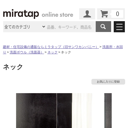
カート
マイページ
商品カテゴリ
建材・住宅設備の通販ならミラタップ（旧サンワカンパニー）
洗面所・水回
り
洗面ボウル（洗面器）
ネック
ネック
施工事例
洗面所・水回り
タイル
ネック
ショールーム
施工事例
法人案件納入事例
キッチン
浴室（風呂・
バスルー
ム）・
トイレ
ショールームの
ご案内
東京
ショールーム
お気に入りに登録
ミラタップ
のあるくらし
お客様訪問
インタビュー
ドア（扉）・
建具・玄関
サポート
扉
エクステリア
（外構）
大阪
ショールーム
仙台
ショールーム
店舗・施設事例
その他サービス
ご利用ガイド
初めての方へ
ウッドデッキ
フローリング・
床材
名古屋
ショールーム
京都
ショールーム
ミラタップと
創る家
工事会社紹介
Coziコンシ
よくある質問
お問い合わせ
ASOLIE
ェルジュ
収納
インテリア・
家具
福岡
ショールーム
札幌スマート
ショールー