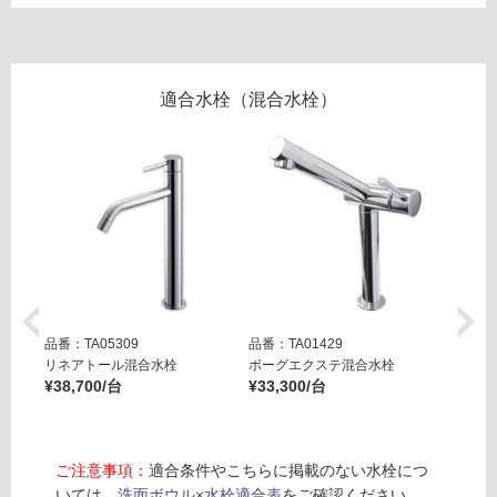
屋
内
壁・
適合水栓（混合水栓）
屋
外
壁・
浴
室
壁
使
用
可
品番：TA05309
品番：TA01429
品番：T
能
リネアトール混合水栓
ボーグエクステ混合水栓
スット
¥38,700/台
¥33,300/台
対応) K
使
¥38,1
用
可
能
ご注意事項：
適合条件やこちらに掲載のない水栓につ
(寒
いては、
洗面ボウル×水栓適合表
をご確認ください。