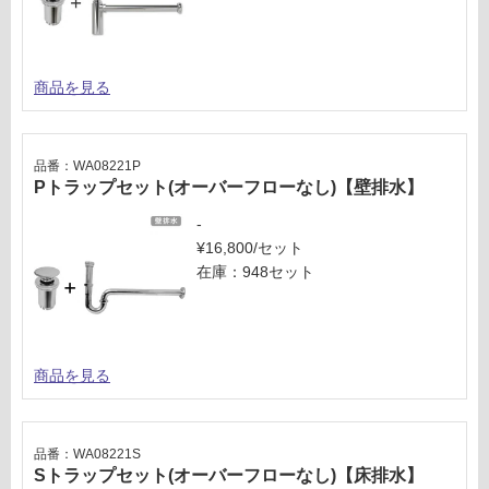
賃
為
合
注
計
意
:
商品を見る
が
¥1,
必
65
要
0/
※
品番：WA08221P
台
商
Pトラップセット(オーバーフローなし)【壁排水】
品
-
仕
¥16,800/セット
様
在庫：948セット
欄
を
ご
確
商品を見る
認
く
だ
さ
品番：WA08221S
Sトラップセット(オーバーフローなし)【床排水】
い