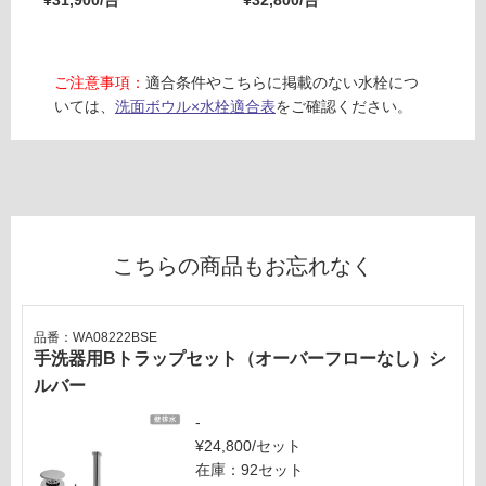
¥31,900/台
¥32,800/台
トブラ
¥41,4
音・床暖
対
ご注意事項：
適合条件やこちらに掲載のない水栓につ
応
いては、
洗面ボウル×水栓適合表
をご確認ください。
し
W
て
A
い
0
る
8
対
5
応
8
こちらの商品もお忘れなく
し
1
て
バ
い
ケ
る
品番：WA08222BSE
ツ
手洗器用Bトラップセット（オーバーフローなし）シ
が
制
ルバー
運賃表
限
E
-
あ
¥24,800/セット
り
在庫：92セット
運
の