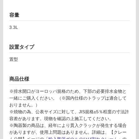
浴
室
容量
床・
3.3L
駐
車
場
設置タイプ
非
置型
常
に
適
商品仕様
し
※排水開口がヨーロッパ規格のため、下部の必要排水金物と
て
一緒にご購入ください。（※国内仕様のトラップは適合して
い
おりません。）
る
※焼物の為、公表サイズに対して、JIS規格±5％程度の寸法許
適
容差があります。現物を確認の上施工してください。
し
※陶器製の商品は、経年により貫入クラックが発生する場合
て
がありますが、使用上問題はありません。詳細は、【クレー
い