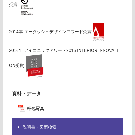
受賞
壁・
浴
室
壁
2014
年
エーダッシュデザインアワード
受賞
使
用
2016
年
アイコニックアワード2016 INTERIOR INNOVATI
可
能
ON
受賞
使
用
可
能
資料・データ
(寒
冷
梱包写真
地
以
外)
説明書・図面検索
使