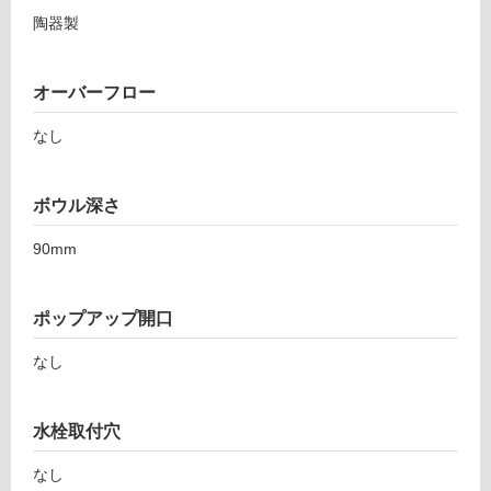
陶器製
オーバーフロー
なし
タ
ボウル深さ
イ
90mm
ル
ポップアップ開口
屋
なし
内
床・
屋
水栓取付穴
外
なし
床・