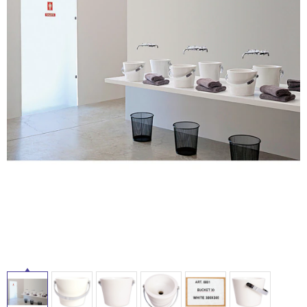
ム
修理お問い合わせ
クレーム公開
自分らしい家づくり
最高のリノベ会社が
みつ
照明
ペット用品
横浜スマート
ショールー
SUVACO
かる
リノベりす
ム
ウェルビーみのお
HDC
説明書・図面検索
水まわり
3年保証
BOX
内装用建材
パネル・壁材
お役立ち情報
住まいの
スタイリング
ロートアイアン
天然石・石材
アイデア
ミラタップ
チャンネル
メンテナンス・
施工材
新商品
オンライン相談