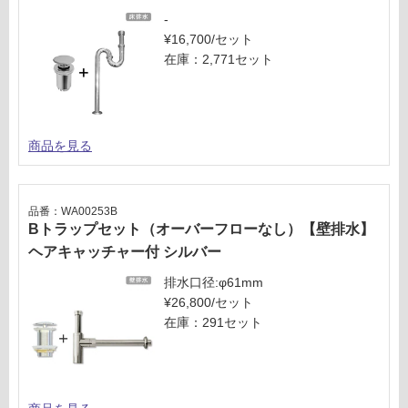
対
-
応
¥16,700/セット
し
在庫：2,771セット
て
い
な
い
商品を見る
品番：WA00253B
Bトラップセット（オーバーフローなし）【壁排水】
ヘアキャッチャー付 シルバー
排水口径:φ61mm
¥26,800/セット
在庫：291セット