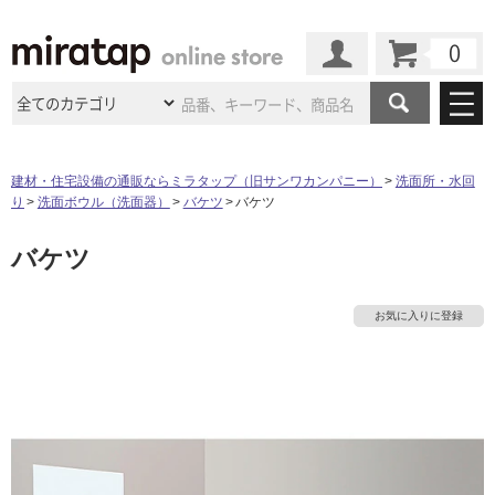
カート
マイページ
商品カテゴリ
建材・住宅設備の通販ならミラタップ（旧サンワカンパニー）
洗面所・水回
り
洗面ボウル（洗面器）
バケツ
バケツ
施工事例
洗面所・水回り
タイル
バケツ
ショールーム
施工事例
法人案件納入事例
キッチン
浴室（風呂・
バスルー
ム）・
トイレ
ショールームの
ご案内
東京
ショールーム
お気に入りに登録
ミラタップ
のあるくらし
お客様訪問
インタビュー
ドア（扉）・
建具・玄関
サポート
扉
エクステリア
（外構）
大阪
ショールーム
仙台
ショールーム
店舗・施設事例
その他サービス
ご利用ガイド
初めての方へ
ウッドデッキ
フローリング・
床材
名古屋
ショールーム
京都
ショールーム
ミラタップと
創る家
工事会社紹介
Coziコンシ
よくある質問
お問い合わせ
ASOLIE
ェルジュ
収納
インテリア・
家具
福岡
ショールーム
札幌スマート
ショールー