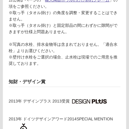
ム公開】ページの「
輸入陶器ボウルのひび割れクレーム
」の
る
項をご参照ください。
が
※取っ手（タオル掛け）の角度を調整・変更することはでき
注
ません。
意
※取っ手（タオル掛け）と固定部品の間にわずかに隙間がで
が
きますが仕様上問題ありません。
必
要
※写真の水栓、排水金物等は含まれておりません。「適合水
適
栓」よりお選びください。
し
※壁付け水栓をご選択の場合、止水栓は現場でのご用意を推
て
奨しております。
い
な
知財・デザイン賞
い
屋
2013
年
デザインプラス 2013
受賞
内
壁・
2013
年
ドイツデザインアワード2014SPECIAL MENTION
屋
外