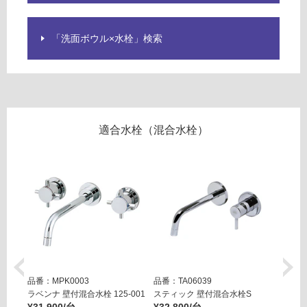
用
不
「洗面ボウル×水栓」検索
可
フ
適合水栓（混合水栓）
ロ
ー
リ
ン
グ
品番：MPK0003
品番：TA06039
品番：T
ラベンナ 壁付混合水栓 125-001
スティック 壁付混合水栓S
スティ
土足・遮