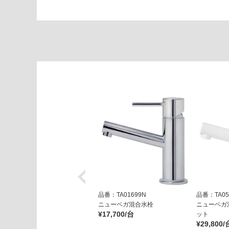
ス
リ
ム
リ
ム
運賃表
E
運
賃
合
計
:
¥1,
65
0/
品番：TA01699N
品番：TA05
台
ニューベガ混合水栓
ニューベガ
¥17,700/台
ット
¥29,800/