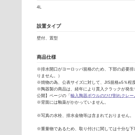
応
4L
し
W
て
A
い
0
設置タイプ
な
8
い
8
壁付、置型
6
1
テ
商品仕様
オ
※排水開口がヨーロッパ規格のため、下部の必要排
レ
りません。）
マ
※焼物の為、公表サイズに対して、JIS規格±5％
ス
※陶器製の商品は、経年により貫入クラックが発生
リ
公開】ページの「
輸入陶器ボウルのひび割れクレー
ム
※背面には釉薬がかかっていません。
リ
ム
※写真の水栓、排水金物等は含まれておりません。
8
0
※重量物であるため、取り付けに関しては十分な下
0