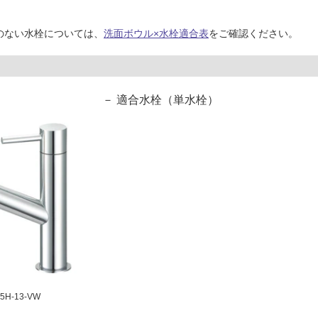
のない水栓については、
洗面ボウル×水栓適合表
をご確認ください。
適合水栓（単水栓）
H-13-VW