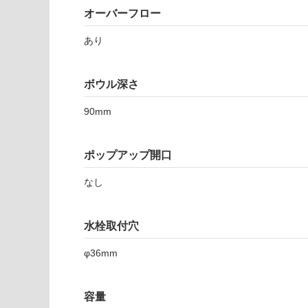
注
適
オーバーフロー
意
し
が
て
あり
必
い
要
な
※
ボウル深さ
い
商
屋内壁・屋外
品
90mm
壁・浴室壁
仕
様
使用可
欄
ポップアップ開口
能
を
ご
なし
使用可
確
能
認
水栓取付穴
(寒冷地
く
以外)
だ
φ36mm
さ
使用不
い
可
対
容量