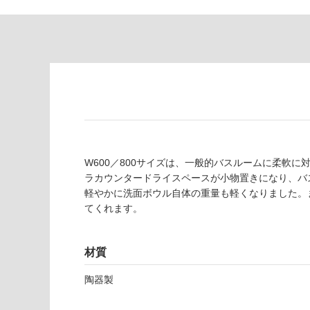
対
非
応
常
し
に
て
適
い
し
る
て
い
対
る
応
し
適
て
し
W600／800サイズは、一般的バスルームに柔軟
い
て
ラカウンタードライスペースが小物置きになり、バ
る
い
軽やかに洗面ボウル自体の重量も軽くなりました。
が
る
てくれます。
制
が
限
注
あ
意
材質
り
が
陶器製
の
必
為
要