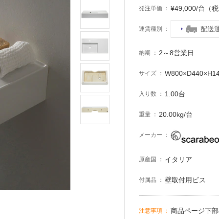
¥49,000/台（
発注単価
配送
運賃種別
2～8営業日
納期
W800×D440×H1
サイズ
1.00台
入り数
20.00kg/台
重量
メーカー
イタリア
原産国
壁取付用ビス
付属品
商品ページ下部
注意事項