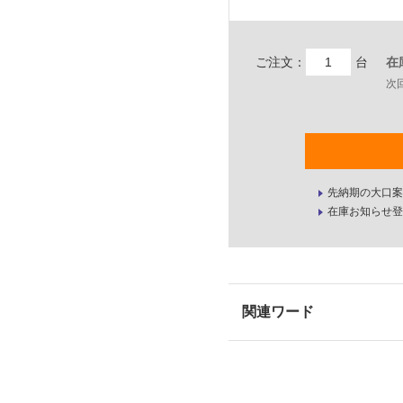
ご注文：
台
在
次
先納期の大口案
在庫お知らせ登