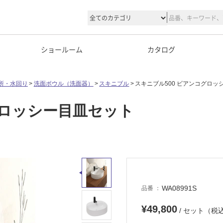
ショールーム
カタログ
所・水回り
洗面ボウル（洗面器）
スキニブル
スキニブル500 ビアンコグロッ
グロッシー目皿セット
WA08991S
品番
¥49,800
/ セット（税