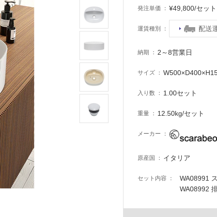
¥49,800/セ
発注単価
配送
運賃種別
2～8営業日
納期
W500×D400×H1
サイズ
1.00セット
入り数
12.50kg/セット
重量
メーカー
イタリア
原産国
WA08991
セット内容
WA0899