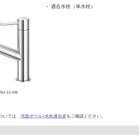
適合水栓（単水栓）
H-13-VW
ついては、
洗面ボウル×水栓適合表
をご確認ください。