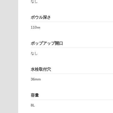
注
なし
9
適
意
1
し
が
S
て
必
ボウル深さ
ス
い
要
キ
な
110㎜
※
ニ
い
商
ブ
屋内壁・屋外
品
ル
ポップアップ開口
壁・浴室壁
仕
5
様
使用可
0
なし
欄
能
0
を
ビ
ご
水栓取付穴
ア
使用可
確
ン
能
認
36mm
コ
(寒冷地
く
グ
以外)
だ
ロ
さ
容量
使用不
ッ
い
可
シ
8L
対
ー