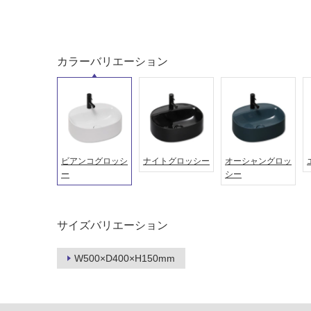
カラーバリエーション
ビアンコグロッシ
ナイトグロッシー
オーシャングロッ
ー
シー
タイル
フローリ
サイズバリエーション
ング
屋内床・
W500×D400×H150mm
屋外床・
土足・遮
浴室床・
音・床暖
駐車場