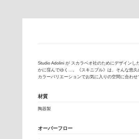
対
非
応
常
し
に
て
適
い
し
る
て
い
対
る
応
Studio Adolini が スカラベオ社のために
し
適
かに窪んでゆく…。《スキニブル》は、そんな悠久
て
し
カラーバリエーションでお気に入りの空間に合わせ
い
て
る
い
が
る
材質
制
が
限
注
陶器製
W
あ
意
A
り
が
0
の
必
オーバーフロー
8
為
要
9