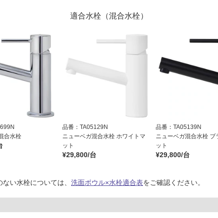
適合水栓（混合水栓）
699N
品番：TA05129N
品番：TA05139N
混合水栓
ニューベガ混合水栓 ホワイトマ
ニューベガ混合水栓 ブ
台
ット
ット
¥29,800/台
¥29,800/台
のない水栓については、
洗面ボウル×水栓適合表
をご確認ください。