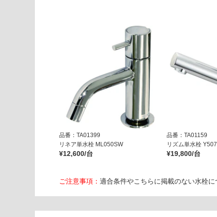
水
バ
ル
ブ
ビ
ア
ン
コ
グ
ロ
ッ
シ
品番：TA01399
品番：TA01159
ー
リネア単水栓 ML050SW
リズム単水栓 Y5075
¥12,600/台
¥19,800/台
運賃表
G
ご注意事項：
適合条件やこちらに掲載のない水栓に
運
賃