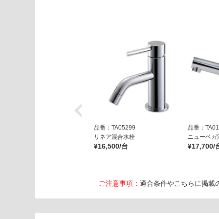
0
ビ
ア
ン
コ
グ
ロ
ッ
シ
ー
運賃表
品番：TA05299
品番：TA01
E
リネア混合水栓
ニューベガ
W
¥16,500/台
¥17,700/
A
0
8
ご注意事項：
適合条件やこちらに掲載
9
9
2
排