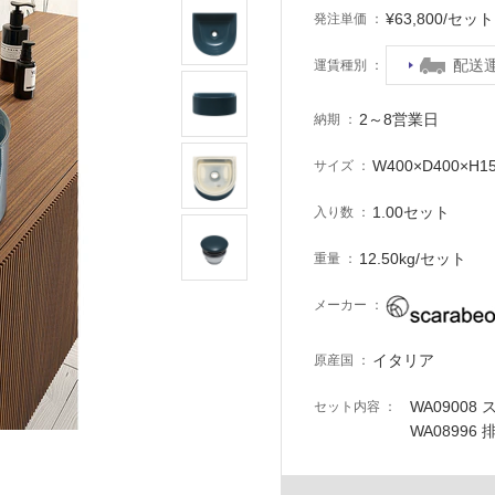
¥63,800/セ
発注単価
配送
運賃種別
2～8営業日
納期
W400×D400×H1
サイズ
1.00セット
入り数
12.50kg/セット
重量
メーカー
イタリア
原産国
WA09008
セット内容
WA0899