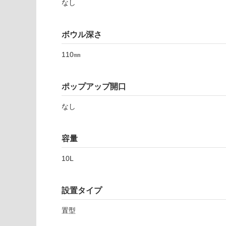
注
なし
0
適
意
8
し
が
S
て
必
ボウル深さ
ス
い
要
キ
な
110㎜
※
ニ
い
商
ブ
屋内壁・屋外
品
ル
ポップアップ開口
壁・浴室壁
仕
4
様
使用可
0
なし
欄
能
0
を
オ
ご
容量
ー
使用可
確
シ
能
認
10L
ャ
(寒冷地
く
ン
以外)
だ
グ
さ
設置タイプ
使用不
ロ
い
可
ッ
置型
対
シ