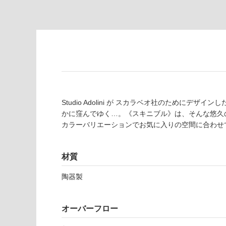
対
非
応
常
し
に
て
適
い
し
る
て
い
対
る
応
Studio Adolini が スカラベオ社のために
し
適
かに窪んでゆく…。《スキニブル》は、そんな悠久
て
し
カラーバリエーションでお気に入りの空間に合わせ
い
て
る
い
が
る
材質
制
が
限
注
陶器製
W
あ
意
A
り
が
0
の
必
オーバーフロー
9
為
要
0