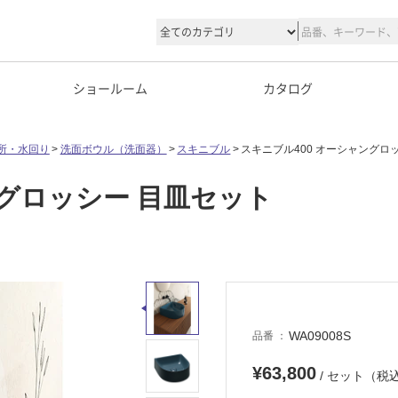
ショールーム
カタログ
所・水回り
洗面ボウル（洗面器）
スキニブル
スキニブル400 オーシャングロ
ングロッシー 目皿セット
WA09008S
品番
¥63,800
/ セット（税