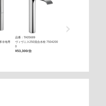
品番：TA05689
品番：TA05699
寒冷地専
ヴィヴニス250混合水栓 7504200
ヴィヴニス250混合水栓 マットブ
0
ラック 75042670
¥53,300/台
¥74,700/台