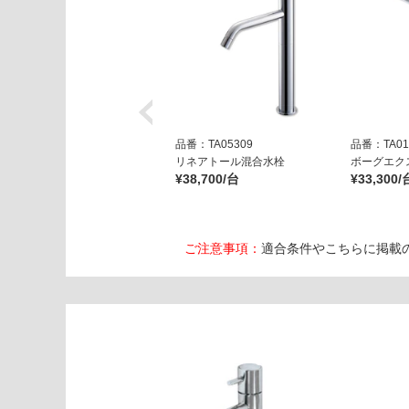
0
0
オ
ー
シ
ャ
ン
グ
品番：TA05309
品番：TA01
ロ
リネアトール混合水栓
ボーグエク
¥38,700/台
¥33,300/
ッ
シ
ー
ご注意事項：
適合条件やこちらに掲載
運賃表
E
W
A
0
8
9
9