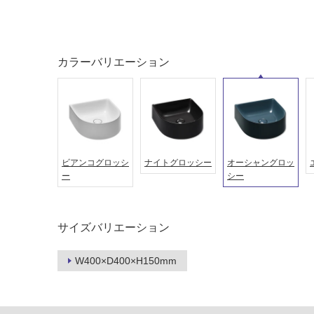
カラーバリエーション
ビアンコグロッシ
ナイトグロッシー
オーシャングロッ
ー
シー
タイル
フローリ
サイズバリエーション
ング
屋内床・
W400×D400×H150mm
屋外床・
土足・遮
浴室床・
音・床暖
駐車場