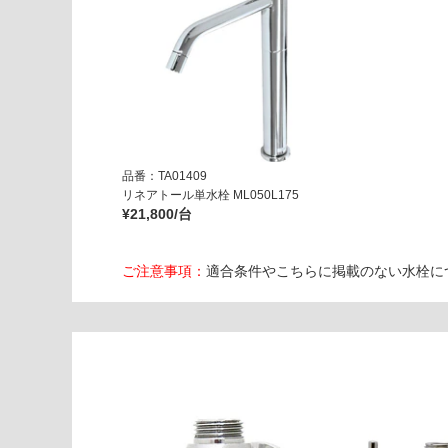
6
排
水
バ
ル
ブ
オ
ー
品番：TA01409
リネアトール単水栓 ML050L175
シ
¥21,800/台
ャ
ン
グ
ご注意事項：
適合条件やこちらに掲載のない水栓に
ロ
ッ
シ
ー
運賃表
G