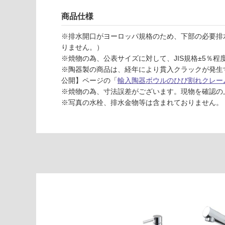
応
ー
し
目
商品仕様
て
皿
い
セ
※排水開口がヨーロッパ規格のため、下部の必要排
な
ッ
りません。）
い
ト
※焼物の為、公表サイズに対して、JIS規格±5％
-
※陶器製の商品は、経年により貫入クラックが発生
公開】ページの「
輸入陶器ボウルのひび割れクレー
W
※焼物の為、寸法誤差がございます。現物を確認の
A
※写真の水栓、排水金物等は含まれておりません。
0
9
0
0
8
ス
キ
ニ
ブ
ル
4